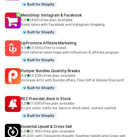
Built for Shopify
MetaShop: Instagram & Facebook
av 5 stjerner
5,0
(440)
•
Free plan available
Totalt 440 omtaler
Boost sales with Facebook and Instagram shopping.
Built for Shopify
UpPromote Affiliate Marketing
av 5 stjerner
4,9
(3 585)
•
Free to install
Totalt 3585 omtaler
Drive referral sales loops with influencer & affiliate program
Built for Shopify
Pumper Bundles Quantity Breaks
av 5 stjerner
4,9
(3 208)
•
Free plan available
Totalt 3208 omtaler
Increase AOV with Bundle offers, Free Gift & Volume Discount!
Built for Shopify
REZ Preorder, Back In Stock
av 5 stjerner
5,0
(1 339)
•
Free plan available
Totalt 1339 omtaler
Do pre order, notify me, back in stock alert, restock waitlist
Built for Shopify
Essential Upsell & Cross Sell
av 5 stjerner
5,0
(2 199)
•
Free plan available
Totalt 2199 omtaler
Lift AOV with Frequently Bought Together Upsell and Cross-sell