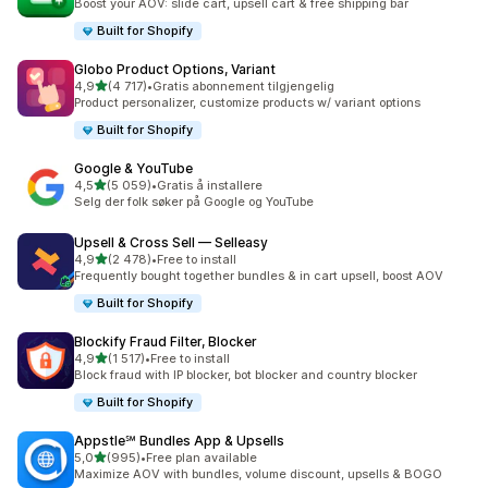
Boost your AOV: slide cart, upsell cart & free shipping bar
Built for Shopify
Globo Product Options, Variant
av 5 stjerner
4,9
(4 717)
•
Gratis abonnement tilgjengelig
Totalt 4717 omtaler
Product personalizer, customize products w/ variant options
Built for Shopify
Google & YouTube
av 5 stjerner
4,5
(5 059)
•
Gratis å installere
Totalt 5059 omtaler
Selg der folk søker på Google og YouTube
Upsell & Cross Sell — Selleasy
av 5 stjerner
4,9
(2 478)
•
Free to install
Totalt 2478 omtaler
Frequently bought together bundles & in cart upsell, boost AOV
Built for Shopify
Blockify Fraud Filter, Blocker
av 5 stjerner
4,9
(1 517)
•
Free to install
Totalt 1517 omtaler
Block fraud with IP blocker, bot blocker and country blocker
Built for Shopify
Appstle℠ Bundles App & Upsells
av 5 stjerner
5,0
(995)
•
Free plan available
Totalt 995 omtaler
Maximize AOV with bundles, volume discount, upsells & BOGO