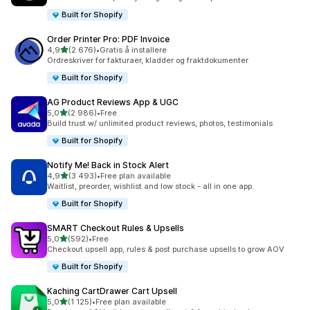
Built for Shopify
Order Printer Pro: PDF Invoice
av 5 stjerner
4,9
(2 676)
•
Gratis å installere
Totalt 2676 omtaler
Ordreskriver for fakturaer, kladder og fraktdokumenter
Built for Shopify
AG Product Reviews App & UGC
av 5 stjerner
5,0
(2 986)
•
Free
Totalt 2986 omtaler
Build trust w/ unlimited product reviews, photos, testimonials
Built for Shopify
Notify Me! Back in Stock Alert
av 5 stjerner
4,9
(3 493)
•
Free plan available
Totalt 3493 omtaler
Waitlist, preorder, wishlist and low stock - all in one app.
Built for Shopify
SMART Checkout Rules & Upsells
av 5 stjerner
5,0
(592)
•
Free
Totalt 592 omtaler
Checkout upsell app, rules & post purchase upsells to grow AOV
Built for Shopify
Kaching CartDrawer Cart Upsell
av 5 stjerner
5,0
(1 125)
•
Free plan available
Totalt 1125 omtaler