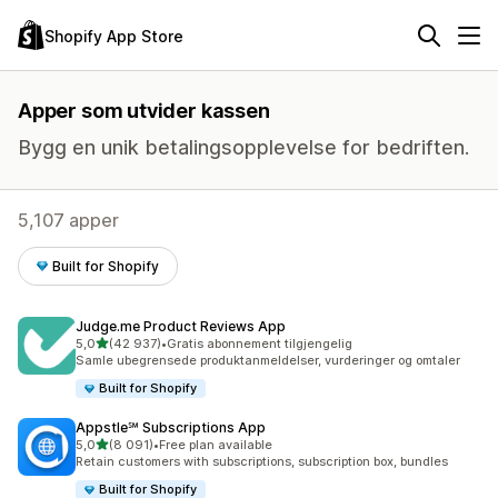
Shopify App Store
Apper som utvider kassen
Bygg en unik betalingsopplevelse for bedriften.
5,107 apper
Built for Shopify
Judge.me Product Reviews App
av 5 stjerner
5,0
(42 937)
•
Gratis abonnement tilgjengelig
Totalt 42937 omtaler
Samle ubegrensede produktanmeldelser, vurderinger og omtaler
Built for Shopify
Appstle℠ Subscriptions App
av 5 stjerner
5,0
(8 091)
•
Free plan available
Totalt 8091 omtaler
Retain customers with subscriptions, subscription box, bundles
Built for Shopify