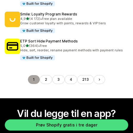
Built for Shopify
Smile: Loyalty Program Rewards
av 5 stjerner
4,9
(4 172)
•
Free plan available
Totalt 4172 omtaler
Grow customer loyalty with points, rewards & VIP tiers
Built for Shopify
ETP Sort Hide Payment Methods
av 5 stjerner
5,0
(364)
•
Free
Totalt 364 omtaler
Hide, sort, reorder, rename payment methods with payment rules
Built for Shopify
1
2
3
4
213
Vil du legge til en app?
Prøv Shopify gratis i tre dager