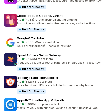
Checkout upsell app, rules & post purchase upsells to grow AOV
Built for Shopify
Globo Product Options, Variant
av 5 stjerner
4,9
(4 733)
•
Gratis abonnement tilgjengelig
Totalt 4733 omtaler
Product personalizer, customize products w/ variant options
Built for Shopify
Google & YouTube
av 5 stjerner
4,5
(5 066)
•
Gratis å installere
Totalt 5066 omtaler
Selg der folk søker på Google og YouTube
Upsell & Cross Sell — Selleasy
av 5 stjerner
4,9
(2 486)
•
Free to install
Totalt 2486 omtaler
Frequently bought together bundles & in cart upsell, boost AOV
Built for Shopify
Blockify Fraud Filter, Blocker
av 5 stjerner
4,9
(1 526)
•
Free to install
Totalt 1526 omtaler
Block fraud with IP blocker, bot blocker and country blocker
Built for Shopify
Appstle℠ Bundles App & Upsells
av 5 stjerner
5,0
(1 000)
•
Free plan available
Totalt 1000 omtaler
Maximize AOV with bundles, volume discount, upsells & BOGO