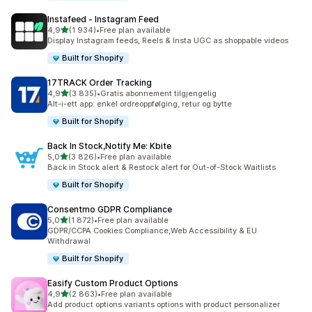
Instafeed ‑ Instagram Feed
av 5 stjerner
4,9
(1 934)
•
Free plan available
Totalt 1934 omtaler
Display Instagram feeds, Reels & Insta UGC as shoppable videos
Built for Shopify
17TRACK Order Tracking
av 5 stjerner
4,9
(3 835)
•
Gratis abonnement tilgjengelig
Totalt 3835 omtaler
Alt-i-ett app: enkel ordreoppfølging, retur og bytte
Built for Shopify
Back In Stock,Notify Me: Kbite
av 5 stjerner
5,0
(3 826)
•
Free plan available
Totalt 3826 omtaler
Back in Stock alert & Restock alert for Out-of-Stock Waitlists
Built for Shopify
Consentmo GDPR Compliance
av 5 stjerner
5,0
(1 872)
•
Free plan available
Totalt 1872 omtaler
GDPR/CCPA Cookies Compliance,Web Accessibility & EU
Withdrawal
Built for Shopify
Easify Custom Product Options
av 5 stjerner
4,9
(2 863)
•
Free plan available
Totalt 2863 omtaler
Add product options variants options with product personalizer