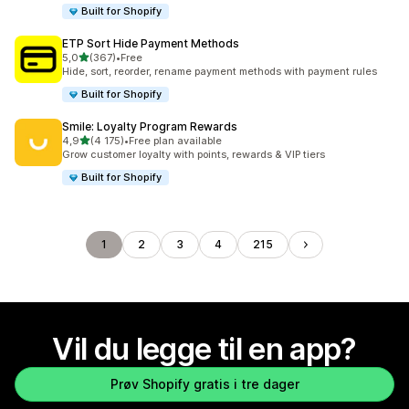
Built for Shopify
ETP Sort Hide Payment Methods
av 5 stjerner
5,0
(367)
•
Free
Totalt 367 omtaler
Hide, sort, reorder, rename payment methods with payment rules
Built for Shopify
Smile: Loyalty Program Rewards
av 5 stjerner
4,9
(4 175)
•
Free plan available
Totalt 4175 omtaler
Grow customer loyalty with points, rewards & VIP tiers
Built for Shopify
1
2
3
4
215
Vil du legge til en app?
Prøv Shopify gratis i tre dager