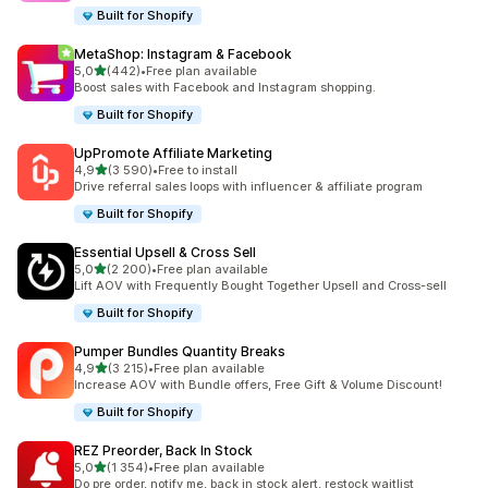
Built for Shopify
MetaShop: Instagram & Facebook
av 5 stjerner
5,0
(442)
•
Free plan available
Totalt 442 omtaler
Boost sales with Facebook and Instagram shopping.
Built for Shopify
UpPromote Affiliate Marketing
av 5 stjerner
4,9
(3 590)
•
Free to install
Totalt 3590 omtaler
Drive referral sales loops with influencer & affiliate program
Built for Shopify
Essential Upsell & Cross Sell
av 5 stjerner
5,0
(2 200)
•
Free plan available
Totalt 2200 omtaler
Lift AOV with Frequently Bought Together Upsell and Cross-sell
Built for Shopify
Pumper Bundles Quantity Breaks
av 5 stjerner
4,9
(3 215)
•
Free plan available
Totalt 3215 omtaler
Increase AOV with Bundle offers, Free Gift & Volume Discount!
Built for Shopify
REZ Preorder, Back In Stock
av 5 stjerner
5,0
(1 354)
•
Free plan available
Totalt 1354 omtaler
Do pre order, notify me, back in stock alert, restock waitlist