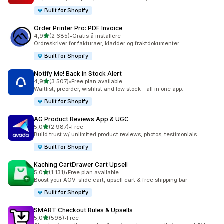
Built for Shopify
Order Printer Pro: PDF Invoice
av 5 stjerner
4,9
(2 685)
•
Gratis å installere
Totalt 2685 omtaler
Ordreskriver for fakturaer, kladder og fraktdokumenter
Built for Shopify
Notify Me! Back in Stock Alert
av 5 stjerner
4,9
(3 507)
•
Free plan available
Totalt 3507 omtaler
Waitlist, preorder, wishlist and low stock - all in one app.
Built for Shopify
AG Product Reviews App & UGC
av 5 stjerner
5,0
(2 987)
•
Free
Totalt 2987 omtaler
Build trust w/ unlimited product reviews, photos, testimonials
Built for Shopify
Kaching CartDrawer Cart Upsell
av 5 stjerner
5,0
(1 131)
•
Free plan available
Totalt 1131 omtaler
Boost your AOV: slide cart, upsell cart & free shipping bar
Built for Shopify
SMART Checkout Rules & Upsells
av 5 stjerner
5,0
(598)
•
Free
Totalt 598 omtaler