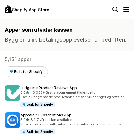
Shopify App Store
Apper som utvider kassen
Bygg en unik betalingsopplevelse for bedriften.
5,151 apper
Built for Shopify
Judge.me Product Reviews App
av 5 stjerner
5,0
(43 065)
•
Gratis abonnement tilgjengelig
Totalt 43065 omtaler
Samle ubegrensede produktanmeldelser, vurderinger og omtaler
Built for Shopify
Appstle℠ Subscriptions App
av 5 stjerner
5,0
(8 117)
•
Free plan available
Totalt 8117 omtaler
Retain customers with subscriptions, subscription box, bundles
Built for Shopify