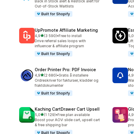
Back in Stock alert & Restock alert for
GD
Out-of-Stock Waitlists
Acc
Built for Shopify
UpPromote Affiliate Marketing
Es
av 5 stjerner
4,9
(3 590)
•
Free to install
5,0
Totalt 3590 omtaler
Tot
Drive referral sales loops with
Lif
influencer & affiliate program
Tog
Built for Shopify
Order Printer Pro: PDF Invoice
No
av 5 stjerner
4,9
(2 680)
•
Gratis å installere
4,9
Totalt 2680 omtaler
Tot
Ordreskriver for fakturaer, kladder og
Wai
fraktdokumenter
sto
Built for Shopify
Kaching CartDrawer Cart Upsell
Gl
av 5 stjerner
5,0
(1 129)
•
Free plan available
4,9
Totalt 1129 omtaler
Tot
Boost your AOV: slide cart, upsell cart
Pro
& free shipping bar
pro
Built for Shopify