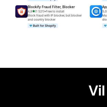
Blockify Fraud Filter, Blocker
Ap
av 5 stjerner
4,9
(1 521)
•
Free to install
5,0
Totalt 1521 omtaler
Tot
Block fraud with IP blocker, bot blocker
Max
and country blocker
dis
Built for Shopify
Vil