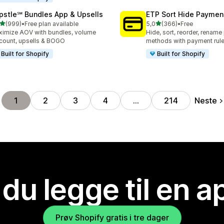
pstle℠ Bundles App & Upsells
ETP Sort Hide Payme
av 5 stjerner
av 5 stjerner
(999)
•
Free plan available
5,0
(366)
•
Free
alt 999 omtaler
Totalt 366 omtaler
imize AOV with bundles, volume
Hide, sort, reorder, renam
count, upsells & BOGO
methods with payment rul
Built for Shopify
Built for Shopify
Neste
1
2
3
4
…
214
 du legge til en 
Prøv Shopify gratis i tre dager