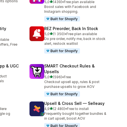
nts options
av 5 stjerner
5,0
(439)
•
Free plan available
Totalt 439 omtaler
Boost sales with Facebook and
Instagram shopping.
Built for Shopify
ity
REZ Preorder, Back In Stock
av 5 stjerner
5,0
(1 350)
•
Free plan available
Totalt 1350 omtaler
Do pre order, notify me, back in stock
ilable
alert, restock waitlist
ffers, Free
Built for Shopify
App & UGC
SMART Checkout Rules &
Upsells
oduct
av 5 stjerner
5,0
(596)
•
Free
Totalt 596 omtaler
als
Checkout upsell app, rules & post
purchase upsells to grow AOV
Built for Shopify
Upsell & Cross Sell — Selleasy
av 5 stjerner
llere
4,9
(2 480)
•
Free to install
Totalt 2480 omtaler
gle og
Frequently bought together bundles &
in cart upsell, boost AOV
Built for Shopify