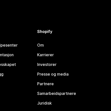
Shopify
lpesenter
Om
ntasjon
Karrierer
lesskapet
Investorer
gg
Presse og media
Partnere
Samarbeidspartnere
Juridisk