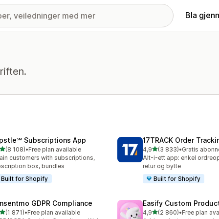
Bla gjen
iften.
pstle℠ Subscriptions App
17TRACK Order Tracki
av 5 stjerner
av 5 stjerner
(8 108)
•
Free plan available
4,9
(3 833)
•
alt 8108 omtaler
Totalt 3833 omtaler
ain customers with subscriptions,
Alt-i-ett app: enkel ordreo
scription box, bundles
retur og bytte
Built for Shopify
Built for Shopify
nsentmo GDPR Compliance
Easify Custom Produc
av 5 stjerner
av 5 stjerner
(1 871)
•
Free plan available
4,9
(2 860)
•
Free plan ava
alt 1871 omtaler
Totalt 2860 omtaler