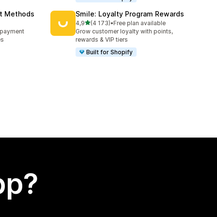
nt Methods
Smile: Loyalty Program Rewards
av 5 stjerner
4,9
(4 173)
•
Free plan available
Totalt 4173 omtaler
e payment
Grow customer loyalty with points,
es
rewards & VIP tiers
Built for Shopify
app?