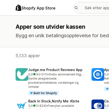
Shopify App Store
Apper som utvider kassen
Bygg en unik betalingsopplevelse for bedr
5,133 apper
Judge.me Product Reviews App
Ap
av 5 stjerner
5,0
(43 011)
•
Gratis abonnement tilgjengelig
5,0
Totalt 43011 omtaler
Tot
Samle ubegrensede
Ret
produktanmeldelser, vurderinger og
sub
omtaler
Built for Shopify
Back In Stock,Notify Me: Kbite
Co
av 5 stjerner
5,0
(3 824)
•
Free plan available
5,0
Totalt 3824 omtaler
Tot