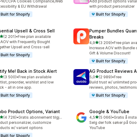
PR/CCPA Cookies Compliance,Web
Add product options varia
essibility & EU Withdrawal
with product personalizer
Built for Shopify
Built for Shopify
sential Upsell & Cross Sell
Pumper Bundles Quant
av 5 stjerner
(2 201)
•
Free plan available
Breaks
alt 2201 omtaler
t AOV with Frequently Bought
av 5 stjerner
4,9
(3 209)
•
Free plan ava
Totalt 3209 omtaler
ether Upsell and Cross-sell
Increase AOV with Bundle o
Gift & Volume Discount!
Built for Shopify
Built for Shopify
tify Me! Back in Stock Alert
AG Product Reviews 
av 5 stjerner
av 5 stjerner
(3 500)
•
Free plan available
5,0
(2 989)
•
Free
alt 3500 omtaler
Totalt 2989 omtaler
tlist, preorder, wishlist and low
Build trust w/ unlimited pr
ck - all in one app.
reviews, photos, testimoni
Built for Shopify
Built for Shopify
obo Product Options, Variant
Google & YouTube
av 5 stjerner
av 5 stjerner
(4 726)
•
Gratis abonnement tilgjengelig
4,5
(5 066)
•
Gratis å insta
alt 4726 omtaler
Totalt 5066 omtaler
duct personalizer, customize
Selg der folk søker på Goo
ducts w/ variant options
YouTube
Built for Shopify