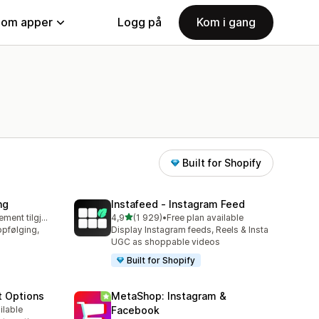
nom apper
Logg på
Kom i gang
Built for Shopify
ng
Instafeed ‑ Instagram Feed
av 5 stjerner
Gratis abonnement tilgjengelig
4,9
(1 929)
•
Free plan available
Totalt 1929 omtaler
ppfølging,
Display Instagram feeds, Reels & Insta
UGC as shoppable videos
Built for Shopify
t Options
MetaShop: Instagram &
ilable
Facebook