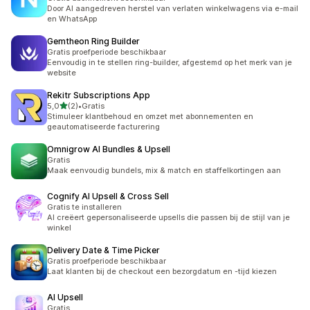
Door AI aangedreven herstel van verlaten winkelwagens via e-mail
en WhatsApp
Gemtheon Ring Builder
Gratis proefperiode beschikbaar
Eenvoudig in te stellen ring-builder, afgestemd op het merk van je
website
Rekitr Subscriptions App
van 5 sterren
5,0
(2)
•
Gratis
2 recensies in totaal
Stimuleer klantbehoud en omzet met abonnementen en
geautomatiseerde facturering
Omnigrow AI Bundles & Upsell
Gratis
Maak eenvoudig bundels, mix & match en staffelkortingen aan
Cognify AI Upsell & Cross Sell
Gratis te installeren
AI creëert gepersonaliseerde upsells die passen bij de stijl van je
winkel
Delivery Date & Time Picker
Gratis proefperiode beschikbaar
Laat klanten bij de checkout een bezorgdatum en -tijd kiezen
AI Upsell
Gratis