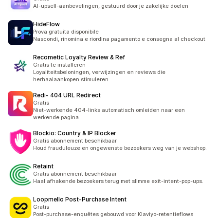
AI-upsell-aanbevelingen, gestuurd door je zakelijke doelen
HideFlow
Prova gratuita disponibile
Nascondi, rinomina e riordina pagamento e consegna al checkout
Recometic Loyalty Review & Ref
Gratis te installeren
Loyaliteitsbeloningen, verwijzingen en reviews die
herhaalaankopen stimuleren
Redi‑ 404 URL Redirect
Gratis
Niet-werkende 404-links automatisch omleiden naar een
werkende pagina
Blockio: Country & IP Blocker
Gratis abonnement beschikbaar
Houd frauduleuze en ongewenste bezoekers weg van je webshop.
Retaint
Gratis abonnement beschikbaar
Haal afhakende bezoekers terug met slimme exit-intent-pop-ups.
Loopmello Post‑Purchase Intent
Gratis
Post-purchase-enquêtes gebouwd voor Klaviyo-retentieflows