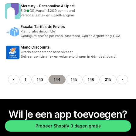
Mercury ‑ Personalise & Upsell
van 5 sterren
5,0
(3)
•
Vanaf $200 per maand
3 recensies in totaal
Personalisatie- en upsell-engine
Escala: Tarifas de Envios
Plan gratis disponible
Configura envíos por zona. Andreani, Correo Argentino y OCA.
Mano Discounts
Gratis abonnement beschikbaar
Beheer combinatie- en volumekortingen in één dashboard.
1
143
144
145
146
215
Wil je een app toevoegen?
Probeer Shopify 3 dagen gratis