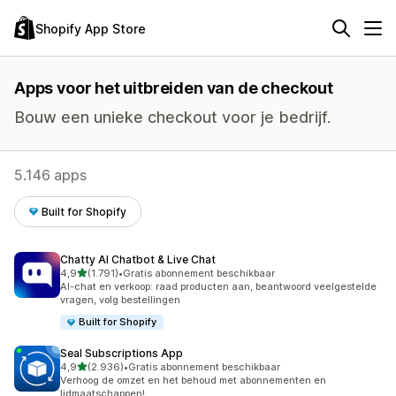
Shopify App Store
Apps voor het uitbreiden van de checkout
Bouw een unieke checkout voor je bedrijf.
5.146 apps
Built for Shopify
Chatty AI Chatbot & Live Chat
van 5 sterren
4,9
(1.791)
•
Gratis abonnement beschikbaar
1791 recensies in totaal
AI-chat en verkoop: raad producten aan, beantwoord veelgestelde
vragen, volg bestellingen
Built for Shopify
Seal Subscriptions App
van 5 sterren
4,9
(2.936)
•
Gratis abonnement beschikbaar
2936 recensies in totaal
Verhoog de omzet en het behoud met abonnementen en
lidmaatschappen!