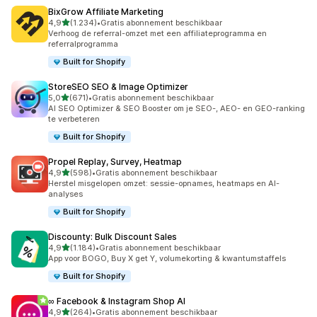
BixGrow Affiliate Marketing
van 5 sterren
4,9
(1.234)
•
Gratis abonnement beschikbaar
1234 recensies in totaal
Verhoog de referral-omzet met een affiliateprogramma en
referralprogramma
Built for Shopify
StoreSEO SEO & Image Optimizer
van 5 sterren
5,0
(671)
•
Gratis abonnement beschikbaar
671 recensies in totaal
AI SEO Optimizer & SEO Booster om je SEO-, AEO- en GEO-ranking
te verbeteren
Built for Shopify
Propel Replay, Survey, Heatmap
van 5 sterren
4,9
(598)
•
Gratis abonnement beschikbaar
598 recensies in totaal
Herstel misgelopen omzet: sessie-opnames, heatmaps en AI-
analyses
Built for Shopify
Discounty: Bulk Discount Sales
van 5 sterren
4,9
(1.184)
•
Gratis abonnement beschikbaar
1184 recensies in totaal
App voor BOGO, Buy X get Y, volumekorting & kwantumstaffels
Built for Shopify
∞ Facebook & Instagram Shop AI
van 5 sterren
4,9
(264)
•
Gratis abonnement beschikbaar
264 recensies in totaal