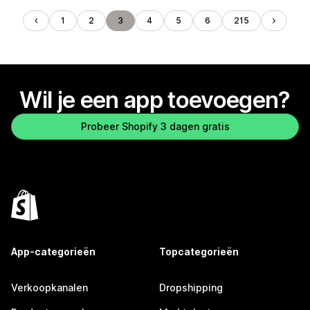
1
2
3
4
5
6
215
Wil je een app toevoegen?
Probeer Shopify 3 dagen gratis
App-categorieën
Topcategorieën
Verkoopkanalen
Dropshipping