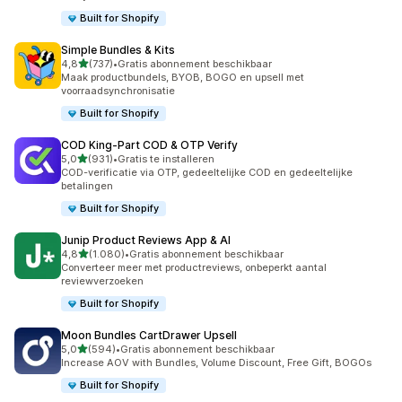
Built for Shopify
Simple Bundles & Kits
van 5 sterren
4,8
(737)
•
Gratis abonnement beschikbaar
737 recensies in totaal
Maak productbundels, BYOB, BOGO en upsell met
voorraadsynchronisatie
Built for Shopify
COD King‑Part COD & OTP Verify
van 5 sterren
5,0
(931)
•
Gratis te installeren
931 recensies in totaal
COD-verificatie via OTP, gedeeltelijke COD en gedeeltelijke
betalingen
Built for Shopify
Junip Product Reviews App & AI
van 5 sterren
4,8
(1.080)
•
Gratis abonnement beschikbaar
1080 recensies in totaal
Converteer meer met productreviews, onbeperkt aantal
reviewverzoeken
Built for Shopify
Moon Bundles CartDrawer Upsell
van 5 sterren
5,0
(594)
•
Gratis abonnement beschikbaar
594 recensies in totaal
Increase AOV with Bundles, Volume Discount, Free Gift, BOGOs
Built for Shopify