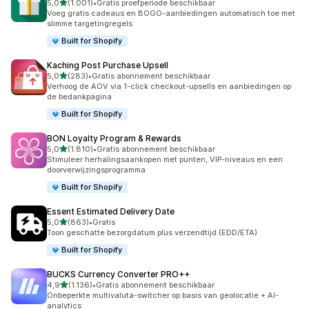
van 5 sterren
5,0
(1.001)
•
Gratis proefperiode beschikbaar
1001 recensies in totaal
Voeg gratis cadeaus en BOGO-aanbiedingen automatisch toe met
slimme targetingregels
Built for Shopify
Kaching Post Purchase Upsell
van 5 sterren
5,0
(283)
•
Gratis abonnement beschikbaar
283 recensies in totaal
Verhoog de AOV via 1-click checkout-upsells en aanbiedingen op
de bedankpagina
Built for Shopify
BON Loyalty Program & Rewards
van 5 sterren
5,0
(1.810)
•
Gratis abonnement beschikbaar
1810 recensies in totaal
Stimuleer herhalingsaankopen met punten, VIP-niveaus en een
doorverwijzingsprogramma
Built for Shopify
Essent Estimated Delivery Date
van 5 sterren
5,0
(863)
•
Gratis
863 recensies in totaal
Toon geschatte bezorgdatum plus verzendtijd (EDD/ETA)
Built for Shopify
BUCKS Currency Converter PRO++
van 5 sterren
4,9
(1.136)
•
Gratis abonnement beschikbaar
1136 recensies in totaal
Onbeperkte multivaluta-switcher op basis van geolocatie + AI-
analytics