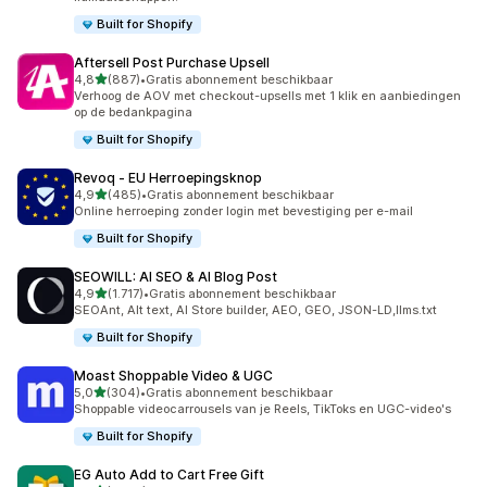
Built for Shopify
Aftersell Post Purchase Upsell
van 5 sterren
4,8
(887)
•
Gratis abonnement beschikbaar
887 recensies in totaal
Verhoog de AOV met checkout-upsells met 1 klik en aanbiedingen
op de bedankpagina
Built for Shopify
Revoq ‑ EU Herroepingsknop
van 5 sterren
4,9
(485)
•
Gratis abonnement beschikbaar
485 recensies in totaal
Online herroeping zonder login met bevestiging per e-mail
Built for Shopify
SEOWILL: AI SEO & AI Blog Post
van 5 sterren
4,9
(1.717)
•
Gratis abonnement beschikbaar
1717 recensies in totaal
SEOAnt, Alt text, AI Store builder, AEO, GEO, JSON-LD,llms.txt
Built for Shopify
Moast Shoppable Video & UGC
van 5 sterren
5,0
(304)
•
Gratis abonnement beschikbaar
304 recensies in totaal
Shoppable videocarrousels van je Reels, TikToks en UGC-video's
Built for Shopify
EG Auto Add to Cart Free Gift