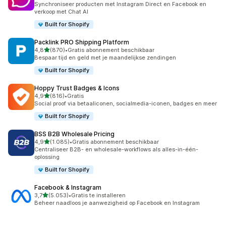
Synchroniseer producten met Instagram Direct en Facebook en
verkoop met Chat AI
Built for Shopify
Packlink PRO Shipping Platform
van 5 sterren
4,8
(870)
•
Gratis abonnement beschikbaar
870 recensies in totaal
Bespaar tijd en geld met je maandelijkse zendingen
Built for Shopify
Hoppy Trust Badges & Icons
van 5 sterren
4,9
(816)
•
Gratis
816 recensies in totaal
Social proof via betaaliconen, socialmedia-iconen, badges en meer
Built for Shopify
BSS B2B Wholesale Pricing
van 5 sterren
4,9
(1.085)
•
Gratis abonnement beschikbaar
1085 recensies in totaal
Centraliseer B2B- en wholesale-workflows als alles-in-één-
oplossing
Built for Shopify
Facebook & Instagram
van 5 sterren
3,7
(5.053)
•
Gratis te installeren
5053 recensies in totaal
Beheer naadloos je aanwezigheid op Facebook en Instagram