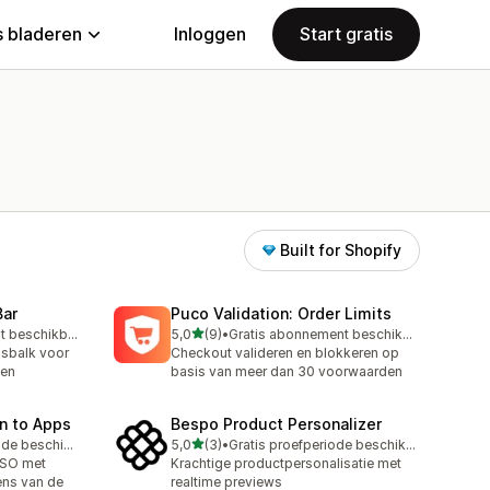
 bladeren
Inloggen
Start gratis
Built for Shopify
Bar
Puco Validation: Order Limits
van 5 sterren
Gratis abonnement beschikbaar
5,0
(9)
•
Gratis abonnement beschikbaar
9 recensies in totaal
sbalk voor
Checkout valideren en blokkeren op
gen
basis van meer dan 30 voorwaarden
n to Apps
Bespo Product Personalizer
van 5 sterren
Gratis proefperiode beschikbaar
5,0
(3)
•
Gratis proefperiode beschikbaar
3 recensies in totaal
SSO met
Krachtige productpersonalisatie met
ens van de
realtime previews