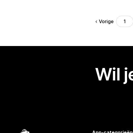
Vorige
1
Wil 
App-categorieën