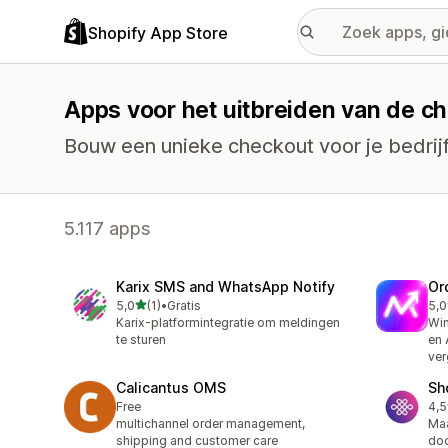
Shopify App Store
Apps voor het uitbreiden van de c
Bouw een unieke checkout voor je bedrijf
5.117 apps
Karix SMS and WhatsApp Notify
Or
van 5 sterren
5,0
(1)
•
Gratis
5,0
1 recensies in totaal
1 r
Karix-platformintegratie om meldingen
Win
te sturen
en 
ver
Calicantus OMS
Sh
Free
4,5
80 
multichannel order management,
Maa
shipping and customer care
doo