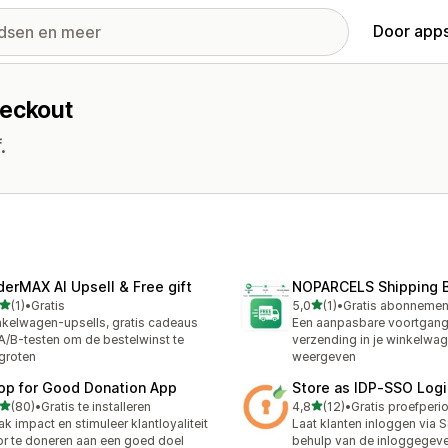
Door apps
heckout
.
derMAX AI Upsell & Free gift
NOPARCELS Shipping 
van 5 sterren
van 5 sterren
(1)
•
Gratis
5,0
(1)
•
ecensies in totaal
1 recensies in totaal
kelwagen-upsells, gratis cadeaus
Een aanpasbare voortgang
A/B-testen om de bestelwinst te
verzending in je winkelwa
groten
weergeven
op for Good Donation App
Store as IDP‑SSO Logi
van 5 sterren
van 5 sterren
(80)
•
Gratis te installeren
4,8
(12)
•
recensies in totaal
12 recensies in totaal
k impact en stimuleer klantloyaliteit
Laat klanten inloggen via 
r te doneren aan een goed doel
behulp van de inloggegev