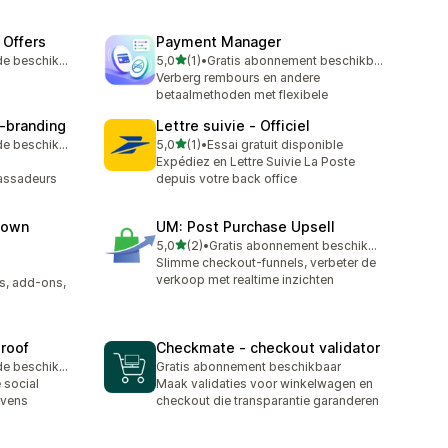
 Offers
Payment Manager
van 5 sterren
Gratis proefperiode beschikbaar
5,0
(1)
•
Gratis abonnement beschikbaar
1 recensies in totaal
Verberg rembours en andere
betaalmethoden met flexibele
‑branding
Lettre suivie ‑ Officiel
van 5 sterren
Gratis proefperiode beschikbaar
5,0
(1)
•
Essai gratuit disponible
1 recensies in totaal
Expédiez en Lettre Suivie La Poste
bassadeurs
depuis votre back office
down
UM: Post Purchase Upsell
van 5 sterren
5,0
(2)
•
Gratis abonnement beschikbaar
2 recensies in totaal
Slimme checkout-funnels, verbeter de
verkoop met realtime inzichten
s, add-ons,
Proof
Checkmate ‑ checkout validator
Gratis proefperiode beschikbaar
Gratis abonnement beschikbaar
 social
Maak validaties voor winkelwagen en
evens
checkout die transparantie garanderen