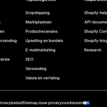
Dropshipping
Shopify-hel
n
Marktplaatsen
API-docume
pen
Productrecensies
Shopify Co
erzending
Upselling en bundels
Shopify-blo
E-mailmarketing
Research
ersie
SEO
Verzending
Valuta en vertaling
rivacybeleid
Sitemap
Jouw privacyvoorkeuren