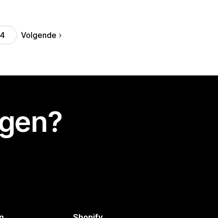
Volgende
14
egen?
n
Shopify