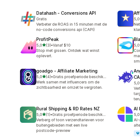
Datahash ‑ Conversions API
Af
Gratis
5,0
7 r
Verbeter de ROAS in 15 minuten met de
Net
no-code conversions api (CAPI)
kla
ProfitPeak
Bl
van 5 sterren
5,0
(3)
•
Vanaf $10
5,0
3 recensies in totaal
5 r
Stop met gissen. Ontdek wat winst
Com
oplevert.
mar
sm
goadgo ‑ Affiliate Marketing
An
van 5 sterren
5,0
(4)
•
Gratis proefperiode beschikbaar
CA
4 recensies in totaal
Werk samen met influencers om de
5,0
4 r
zichtbaarheid en omzet te vergroten.
Ver
tar
ter
Rural Shipping & RD Rates NZ
AI
van 5 sterren
5,0
(1)
•
Gratis proefperiode beschikbaar
5,0
1 recensies in totaal
6 r
Verberg of toon verzendtarieven voor
AI-
buitengebieden met een live
alt
postcode-preview