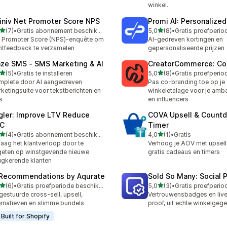
winkel.
finiv Net Promoter Score NPS
Promi AI: Personalized
van 5 sterren
van 5 sterren
(7)
•
Gratis abonnement beschikbaar
5,0
(8)
•
ecensies in totaal
8 recensies in totaal
 Promoter Score (NPS)-enquête om
AI-gedreven kortingen en
ntfeedback te verzamelen
gepersonaliseerde prijzen
aze SMS ‑ SMS Marketing & AI
CreatorCommerce: Co
van 5 sterren
van 5 sterren
(5)
•
Gratis te installeren
5,0
(8)
•
ecensies in totaal
8 recensies in totaal
plete door AI aangedreven
Pas co-branding toe op je
ketingsuite voor tekstberichten en
winkeletalage voor je am
s
en influencers
gler: Improve LTV Reduce
COVA Upsell & Count
C
Timer
van 5 sterren
van 5 sterren
(4)
•
Gratis abonnement beschikbaar
4,0
(1)
•
Gratis
ecensies in totaal
1 recensies in totaal
laag het klantverloop door te
Verhoog je AOV met upsell
geten op winstgevende nieuwe
gratis cadeaus en timers
ugkerende klanten
 Recommendations by Aqurate
Sold So Many: Social 
van 5 sterren
van 5 sterren
(6)
•
Gratis proefperiode beschikbaar
5,0
(3)
•
ecensies in totaal
3 recensies in totaal
gestuurde cross-sell, upsell,
Vertrouwensbadges en live
ernatieven en slimme bundels
proof, uit echte winkelgeg
Built for Shopify