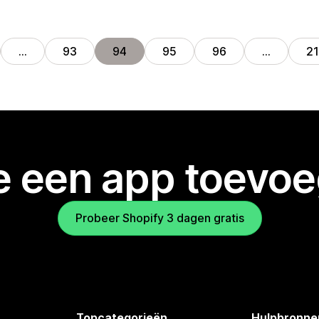
…
93
94
95
96
…
2
je een app toevo
Probeer Shopify 3 dagen gratis
Topcategorieën
Hulpbronne