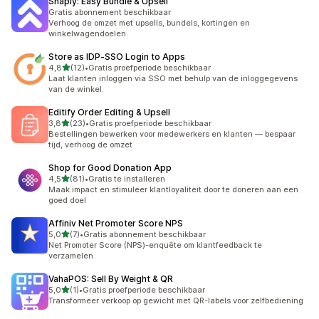
Snaply: Easy Bundle & Upsell
Gratis abonnement beschikbaar
Verhoog de omzet met upsells, bundels, kortingen en
winkelwagendoelen.
Store as IDP‑SSO Login to Apps
van 5 sterren
4,8
(12)
•
Gratis proefperiode beschikbaar
12 recensies in totaal
Laat klanten inloggen via SSO met behulp van de inloggegevens
van de winkel.
Editify Order Editing & Upsell
van 5 sterren
3,8
(23)
•
Gratis proefperiode beschikbaar
23 recensies in totaal
Bestellingen bewerken voor medewerkers en klanten — bespaar
tijd, verhoog de omzet
Shop for Good Donation App
van 5 sterren
4,5
(81)
•
Gratis te installeren
81 recensies in totaal
Maak impact en stimuleer klantloyaliteit door te doneren aan een
goed doel
Affiniv Net Promoter Score NPS
van 5 sterren
5,0
(7)
•
Gratis abonnement beschikbaar
7 recensies in totaal
Net Promoter Score (NPS)-enquête om klantfeedback te
verzamelen
VahaPOS: Sell By Weight & QR
van 5 sterren
5,0
(1)
•
Gratis proefperiode beschikbaar
1 recensies in totaal
Transformeer verkoop op gewicht met QR-labels voor zelfbediening