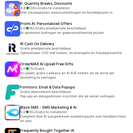
K: Quantity Breaks, Discounts
van 5 sterren
4,8
(36)
•
Gratis te installeren
36 recensies in totaal
Stel volumeprijzen, kwantumkortingen en bundelprijzen in.
Promi AI: Personalized Offers
van 5 sterren
5,0
(8)
•
Gratis proefperiode beschikbaar
8 recensies in totaal
AI-gedreven kortingen en gepersonaliseerde prijzen
RI Cash On Delivery
Gratis proefperiode beschikbaar
Optimaliseer COD met kosten, locatieregels en fraudepreventie.
OrderMAX AI Upsell Free Gifts
van 5 sterren
5,0
(1)
•
Gratis
1 recensies in totaal
AI-upsell, gratis cadeaus en AI A/B-testen om de winst per
bestelling te verhogen
Formtoro: Email & Data Popups
Gratis abonnement beschikbaar
Pop-ups en datagedreven inzichten die de omzet verhogen.
Blaze SMS ‑ SMS Marketing & AI
van 5 sterren
5,0
(5)
•
Gratis te installeren
5 recensies in totaal
Complete door AI aangedreven marketingsuite voor tekstberichten
en sms
Frequently Bought Together IA