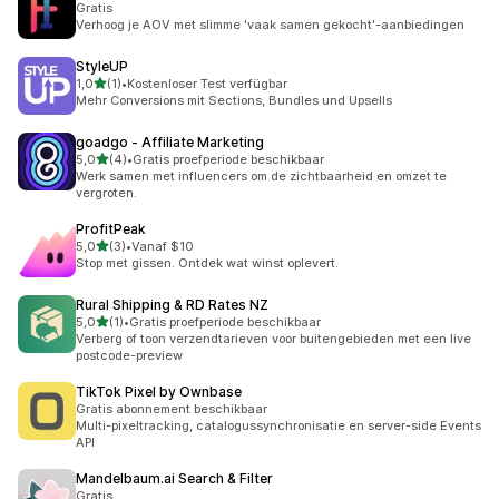
Gratis
Verhoog je AOV met slimme 'vaak samen gekocht'-aanbiedingen
StyleUP
van 5 sterren
1,0
(1)
•
Kostenloser Test verfügbar
1 recensies in totaal
Mehr Conversions mit Sections, Bundles und Upsells
goadgo ‑ Affiliate Marketing
van 5 sterren
5,0
(4)
•
Gratis proefperiode beschikbaar
4 recensies in totaal
Werk samen met influencers om de zichtbaarheid en omzet te
vergroten.
ProfitPeak
van 5 sterren
5,0
(3)
•
Vanaf $10
3 recensies in totaal
Stop met gissen. Ontdek wat winst oplevert.
Rural Shipping & RD Rates NZ
van 5 sterren
5,0
(1)
•
Gratis proefperiode beschikbaar
1 recensies in totaal
Verberg of toon verzendtarieven voor buitengebieden met een live
postcode-preview
TikTok Pixel by Ownbase
Gratis abonnement beschikbaar
Multi-pixeltracking, catalogussynchronisatie en server-side Events
API
Mandelbaum.ai Search & Filter
Gratis