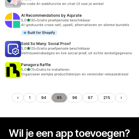
No-code AI-zoekfunctie en chat-UI voor je winkel
AI Recommendations by Aqurate
van 5 sterren
5,0
(6)
•
Gratis proefperiode beschikbaar
6 recensies in totaal
AI-gestuurde cross-sell, upsell, alternatieven en slimme bundels
Built for Shopify
Sold So Many: Social Proof
van 5 sterren
5,0
(3)
•
Gratis proefperiode beschikbaar
3 recensies in totaal
Vertrouwensbadges en live social proof, uit echte winkelgegevens
Panagora Raffle
van 5 sterren
5,0
(1)
•
Gratis te installeren
1 recensies in totaal
Organiseer eerlijke productloterijen en verminder releasestress!
1
94
95
96
97
215
Wil je een app toevoegen?