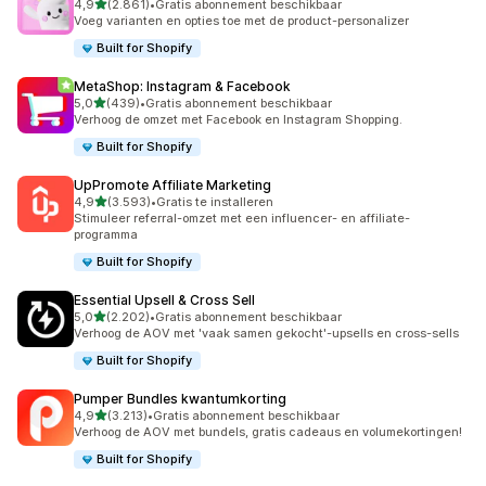
van 5 sterren
4,9
(2.861)
•
Gratis abonnement beschikbaar
2861 recensies in totaal
Voeg varianten en opties toe met de product-personalizer
Built for Shopify
MetaShop: Instagram & Facebook
van 5 sterren
5,0
(439)
•
Gratis abonnement beschikbaar
439 recensies in totaal
Verhoog de omzet met Facebook en Instagram Shopping.
Built for Shopify
UpPromote Affiliate Marketing
van 5 sterren
4,9
(3.593)
•
Gratis te installeren
3593 recensies in totaal
Stimuleer referral-omzet met een influencer- en affiliate-
programma
Built for Shopify
Essential Upsell & Cross Sell
van 5 sterren
5,0
(2.202)
•
Gratis abonnement beschikbaar
2202 recensies in totaal
Verhoog de AOV met 'vaak samen gekocht'-upsells en cross-sells
Built for Shopify
Pumper Bundles kwantumkorting
van 5 sterren
4,9
(3.213)
•
Gratis abonnement beschikbaar
3213 recensies in totaal
Verhoog de AOV met bundels, gratis cadeaus en volumekortingen!
Built for Shopify