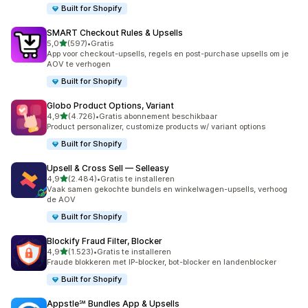
Built for Shopify
SMART Checkout Rules & Upsells
van 5 sterren
5,0
(597)
•
Gratis
597 recensies in totaal
App voor checkout-upsells, regels en post-purchase upsells om je
AOV te verhogen
Built for Shopify
Globo Product Options, Variant
van 5 sterren
4,9
(4.726)
•
Gratis abonnement beschikbaar
4726 recensies in totaal
Product personalizer, customize products w/ variant options
Built for Shopify
Upsell & Cross Sell — Selleasy
van 5 sterren
4,9
(2.484)
•
Gratis te installeren
2484 recensies in totaal
Vaak samen gekochte bundels en winkelwagen-upsells, verhoog
de AOV
Built for Shopify
Blockify Fraud Filter, Blocker
van 5 sterren
4,9
(1.523)
•
Gratis te installeren
1523 recensies in totaal
Fraude blokkeren met IP-blocker, bot-blocker en landenblocker
Built for Shopify
Appstle℠ Bundles App & Upsells