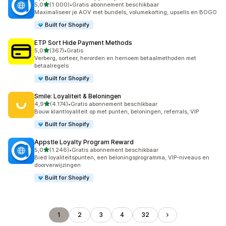
van 5 sterren
5,0
(1.000)
•
Gratis abonnement beschikbaar
1000 recensies in totaal
Maximaliseer je AOV met bundels, volumekorting, upsells en BOGO
Built for Shopify
ETP Sort Hide Payment Methods
van 5 sterren
5,0
(367)
•
Gratis
367 recensies in totaal
Verberg, sorteer, herorden en hernoem betaalmethoden met
betaalregels
Built for Shopify
Smile: Loyaliteit & Beloningen
van 5 sterren
4,9
(4.174)
•
Gratis abonnement beschikbaar
4174 recensies in totaal
Bouw klantloyaliteit op met punten, beloningen, referrals, VIP
Built for Shopify
Appstle Loyalty Program Reward
van 5 sterren
5,0
(1.246)
•
Gratis abonnement beschikbaar
1246 recensies in totaal
Bied loyaliteitspunten, een beloningsprogramma, VIP-niveaus en
doorverwijzingen
Built for Shopify
1
2
3
4
32