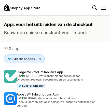
Shopify App Store
Apps voor het uitbreiden van de checkout
Bouw een unieke checkout voor je bedrijf.
753 apps
Built for Shopify
Judge.me Product Reviews App
van 5 sterren
5,0
(43.046)
•
Gratis abonnement beschikbaar
43046 recensies in totaal
Onbeperkt reviews, beoordelingen en testimonials
Built for Shopify
Appstle℠ Subscriptions App
van 5 sterren
5,0
(8.110)
•
Gratis abonnement beschikbaar
8110 recensies in totaal
Behoud klanten met abonnementen, abonnementsboxen en
bundels