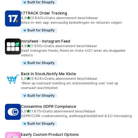
Built for Shopify
17TRACK Order Tracking
van 5 sterren
4,9
(3.840)
•
Gratis abonnement beschikbaar
3840 recensies in totaal
Alles-in-één app: eenvoudig bestellingen en retouren volgen
Built for Shopify
Instafeed ‑ Instagram Feed
van 5 sterren
4,9
(1.930)
•
Gratis abonnement beschikbaar
1930 recensies in totaal
Geef Instagram-feeds, Reels en Insta-UGC weer als shoppable
video's
Built for Shopify
Back In Stock,Notify Me: Kbite
van 5 sterren
5,0
(3.824)
•
Gratis abonnement beschikbaar
3824 recensies in totaal
‘Weer op voorraad’-melding en restockmelding voor ‘niet op
voorraad’-wachtlijsten
Built for Shopify
Consentmo GDPR Compliance
van 5 sterren
5,0
(1.871)
•
Gratis abonnement beschikbaar
1871 recensies in totaal
GDPR/CCPA-cookienaleving, webtoegankelijkheid & EU-herroeping
Built for Shopify
Easify Custom Product Options