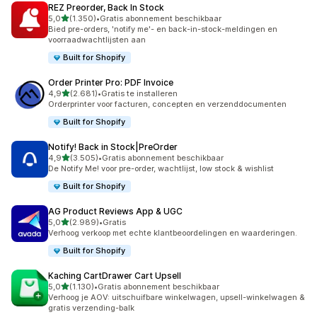
REZ Preorder, Back In Stock
van 5 sterren
5,0
(1.350)
•
Gratis abonnement beschikbaar
1350 recensies in totaal
Bied pre-orders, 'notify me'- en back-in-stock-meldingen en
voorraadwachtlijsten aan
Built for Shopify
Order Printer Pro: PDF Invoice
van 5 sterren
4,9
(2.681)
•
Gratis te installeren
2681 recensies in totaal
Orderprinter voor facturen, concepten en verzenddocumenten
Built for Shopify
Notify! Back in Stock|PreOrder
van 5 sterren
4,9
(3.505)
•
Gratis abonnement beschikbaar
3505 recensies in totaal
De Notify Me! voor pre-order, wachtlijst, low stock & wishlist
Built for Shopify
AG Product Reviews App & UGC
van 5 sterren
5,0
(2.989)
•
Gratis
2989 recensies in totaal
Verhoog verkoop met echte klantbeoordelingen en waarderingen.
Built for Shopify
Kaching CartDrawer Cart Upsell
van 5 sterren
5,0
(1.130)
•
Gratis abonnement beschikbaar
1130 recensies in totaal
Verhoog je AOV: uitschuifbare winkelwagen, upsell-winkelwagen &
gratis verzending-balk