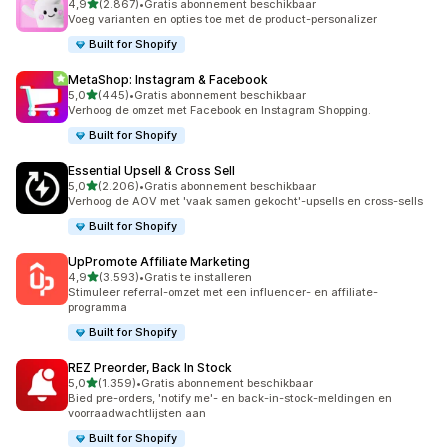
van 5 sterren
4,9
(2.867)
•
Gratis abonnement beschikbaar
2867 recensies in totaal
Voeg varianten en opties toe met de product-personalizer
Built for Shopify
MetaShop: Instagram & Facebook
van 5 sterren
5,0
(445)
•
Gratis abonnement beschikbaar
445 recensies in totaal
Verhoog de omzet met Facebook en Instagram Shopping.
Built for Shopify
Essential Upsell & Cross Sell
van 5 sterren
5,0
(2.206)
•
Gratis abonnement beschikbaar
2206 recensies in totaal
Verhoog de AOV met 'vaak samen gekocht'-upsells en cross-sells
Built for Shopify
UpPromote Affiliate Marketing
van 5 sterren
4,9
(3.593)
•
Gratis te installeren
3593 recensies in totaal
Stimuleer referral-omzet met een influencer- en affiliate-
programma
Built for Shopify
REZ Preorder, Back In Stock
van 5 sterren
5,0
(1.359)
•
Gratis abonnement beschikbaar
1359 recensies in totaal
Bied pre-orders, 'notify me'- en back-in-stock-meldingen en
voorraadwachtlijsten aan
Built for Shopify