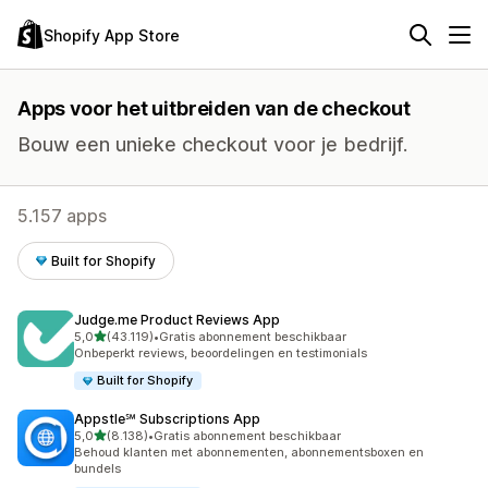
Shopify App Store
Apps voor het uitbreiden van de checkout
Bouw een unieke checkout voor je bedrijf.
5.157 apps
Built for Shopify
Judge.me Product Reviews App
van 5 sterren
5,0
(43.119)
•
Gratis abonnement beschikbaar
43119 recensies in totaal
Onbeperkt reviews, beoordelingen en testimonials
Built for Shopify
Appstle℠ Subscriptions App
van 5 sterren
5,0
(8.138)
•
Gratis abonnement beschikbaar
8138 recensies in totaal
Behoud klanten met abonnementen, abonnementsboxen en
bundels