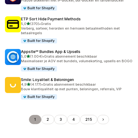
Fraude blokkeren met IP-blocker, bot-blocker en landenblocker
Built for Shopify
ETP Sort Hide Payment Methods
van 5 sterren
5,0
(370)
•
Gratis
370 recensies in totaal
Verberg, sorteer, herorden en hernoem betaalmethoden met
betaalregels
Built for Shopify
Appstle℠ Bundles App & Upsells
van 5 sterren
5,0
(1.004)
•
Gratis abonnement beschikbaar
1004 recensies in totaal
Maximaliseer je AOV met bundels, volumekorting, upsells en BOGO
Built for Shopify
Smile: Loyaliteit & Beloningen
van 5 sterren
4,9
(4.177)
•
Gratis abonnement beschikbaar
4177 recensies in totaal
Bouw klantloyaliteit op met punten, beloningen, referrals, VIP
Built for Shopify
1
2
3
4
215