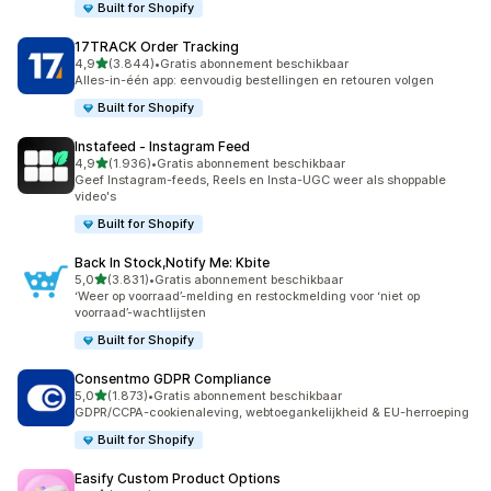
Built for Shopify
17TRACK Order Tracking
van 5 sterren
4,9
(3.844)
•
Gratis abonnement beschikbaar
3844 recensies in totaal
Alles-in-één app: eenvoudig bestellingen en retouren volgen
Built for Shopify
Instafeed ‑ Instagram Feed
van 5 sterren
4,9
(1.936)
•
Gratis abonnement beschikbaar
1936 recensies in totaal
Geef Instagram-feeds, Reels en Insta-UGC weer als shoppable
video's
Built for Shopify
Back In Stock,Notify Me: Kbite
van 5 sterren
5,0
(3.831)
•
Gratis abonnement beschikbaar
3831 recensies in totaal
‘Weer op voorraad’-melding en restockmelding voor ‘niet op
voorraad’-wachtlijsten
Built for Shopify
Consentmo GDPR Compliance
van 5 sterren
5,0
(1.873)
•
Gratis abonnement beschikbaar
1873 recensies in totaal
GDPR/CCPA-cookienaleving, webtoegankelijkheid & EU-herroeping
Built for Shopify
Easify Custom Product Options