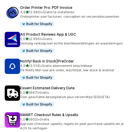
Order Printer Pro: PDF Invoice
van 5 sterren
4,9
(2.685)
•
Gratis te installeren
2685 recensies in totaal
Orderprinter voor facturen, concepten en verzenddocumenten
Built for Shopify
AG Product Reviews App & UGC
van 5 sterren
5,0
(2.995)
•
Gratis
2995 recensies in totaal
Verhoog verkoop met echte klantbeoordelingen en waarderingen.
Built for Shopify
Notify! Back in Stock|PreOrder
van 5 sterren
4,9
(3.514)
•
Gratis abonnement beschikbaar
3514 recensies in totaal
De Notify Me! voor pre-order, wachtlijst, low stock & wishlist
Built for Shopify
Essent Estimated Delivery Date
van 5 sterren
5,0
(867)
•
Gratis
867 recensies in totaal
Toon geschatte bezorgdatum plus verzendtijd (EDD/ETA)
Built for Shopify
SMART Checkout Rules & Upsells
van 5 sterren
5,0
(602)
•
Gratis
602 recensies in totaal
App voor checkout-upsells, regels en post-purchase upsells om je
AOV te verhogen