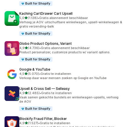
Built for Shopify
Kaching CartDrawer Cart Upsell
van 5 sterren
5,0
(1.138)
•
Gratis abonnement beschikbaar
1138 recensies in totaal
Verhoog je AOV: uitschuifbare winkelwagen, upsell-winkelwagen &
gratis verzending-balk
Built for Shopify
Globo Product Options, Variant
van 5 sterren
4,9
(4.736)
•
Gratis abonnement beschikbaar
4736 recensies in totaal
Product personalizer, customize products w/ variant options
Built for Shopify
Google & YouTube
van 5 sterren
4,5
(5.070)
•
Gratis te installeren
5070 recensies in totaal
Verkoop daar waar mensen zoeken op Google en YouTube
Upsell & Cross Sell — Selleasy
van 5 sterren
4,9
(2.485)
•
Gratis te installeren
2485 recensies in totaal
Vaak samen gekochte bundels en winkelwagen-upsells, verhoog
de AOV
Built for Shopify
Blockify Fraud Filter, Blocker
van 5 sterren
4,9
(1.527)
•
Gratis te installeren
1527 recensies in totaal