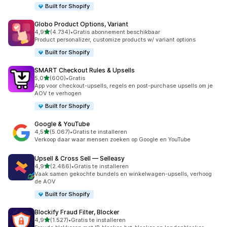
Built for Shopify
Globo Product Options, Variant
van 5 sterren
4,9
(4.734)
•
Gratis abonnement beschikbaar
4734 recensies in totaal
Product personalizer, customize products w/ variant options
Built for Shopify
SMART Checkout Rules & Upsells
van 5 sterren
5,0
(600)
•
Gratis
600 recensies in totaal
App voor checkout-upsells, regels en post-purchase upsells om je
AOV te verhogen
Built for Shopify
Google & YouTube
van 5 sterren
4,5
(5.067)
•
Gratis te installeren
5067 recensies in totaal
Verkoop daar waar mensen zoeken op Google en YouTube
Upsell & Cross Sell — Selleasy
van 5 sterren
4,9
(2.486)
•
Gratis te installeren
2486 recensies in totaal
Vaak samen gekochte bundels en winkelwagen-upsells, verhoog
de AOV
Built for Shopify
Blockify Fraud Filter, Blocker
van 5 sterren
4,9
(1.527)
•
Gratis te installeren
1527 recensies in totaal