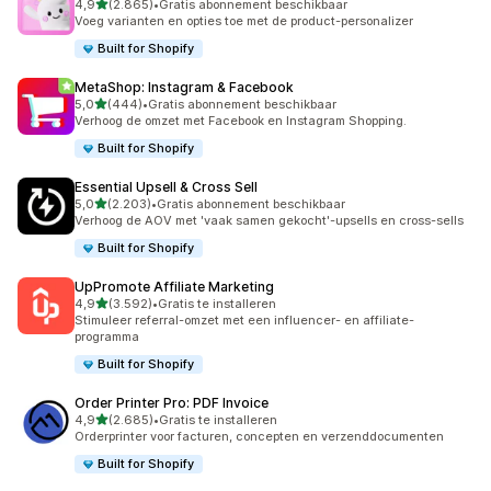
van 5 sterren
4,9
(2.865)
•
Gratis abonnement beschikbaar
2865 recensies in totaal
Voeg varianten en opties toe met de product-personalizer
Built for Shopify
MetaShop: Instagram & Facebook
van 5 sterren
5,0
(444)
•
Gratis abonnement beschikbaar
444 recensies in totaal
Verhoog de omzet met Facebook en Instagram Shopping.
Built for Shopify
Essential Upsell & Cross Sell
van 5 sterren
5,0
(2.203)
•
Gratis abonnement beschikbaar
2203 recensies in totaal
Verhoog de AOV met 'vaak samen gekocht'-upsells en cross-sells
Built for Shopify
UpPromote Affiliate Marketing
van 5 sterren
4,9
(3.592)
•
Gratis te installeren
3592 recensies in totaal
Stimuleer referral-omzet met een influencer- en affiliate-
programma
Built for Shopify
Order Printer Pro: PDF Invoice
van 5 sterren
4,9
(2.685)
•
Gratis te installeren
2685 recensies in totaal
Orderprinter voor facturen, concepten en verzenddocumenten
Built for Shopify