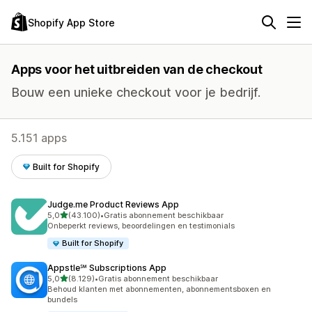
Shopify App Store
Apps voor het uitbreiden van de checkout
Bouw een unieke checkout voor je bedrijf.
5.151 apps
Built for Shopify
Judge.me Product Reviews App
van 5 sterren
5,0
(43.100)
•
Gratis abonnement beschikbaar
43100 recensies in totaal
Onbeperkt reviews, beoordelingen en testimonials
Built for Shopify
Appstle℠ Subscriptions App
van 5 sterren
5,0
(8.129)
•
Gratis abonnement beschikbaar
8129 recensies in totaal
Behoud klanten met abonnementen, abonnementsboxen en
bundels