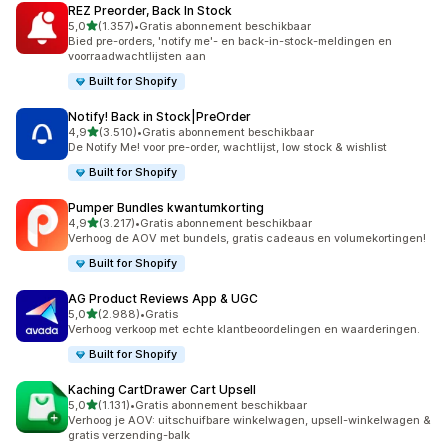
REZ Preorder, Back In Stock
van 5 sterren
5,0
(1.357)
•
Gratis abonnement beschikbaar
1357 recensies in totaal
Bied pre-orders, 'notify me'- en back-in-stock-meldingen en
voorraadwachtlijsten aan
Built for Shopify
Notify! Back in Stock|PreOrder
van 5 sterren
4,9
(3.510)
•
Gratis abonnement beschikbaar
3510 recensies in totaal
De Notify Me! voor pre-order, wachtlijst, low stock & wishlist
Built for Shopify
Pumper Bundles kwantumkorting
van 5 sterren
4,9
(3.217)
•
Gratis abonnement beschikbaar
3217 recensies in totaal
Verhoog de AOV met bundels, gratis cadeaus en volumekortingen!
Built for Shopify
AG Product Reviews App & UGC
van 5 sterren
5,0
(2.988)
•
Gratis
2988 recensies in totaal
Verhoog verkoop met echte klantbeoordelingen en waarderingen.
Built for Shopify
Kaching CartDrawer Cart Upsell
van 5 sterren
5,0
(1.131)
•
Gratis abonnement beschikbaar
1131 recensies in totaal
Verhoog je AOV: uitschuifbare winkelwagen, upsell-winkelwagen &
gratis verzending-balk