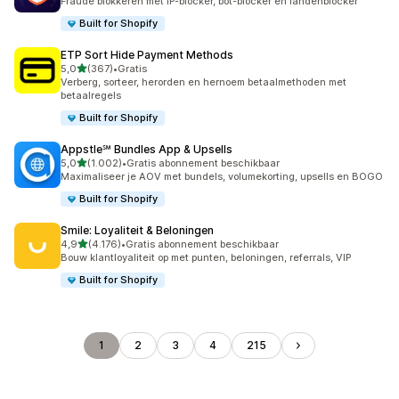
Fraude blokkeren met IP-blocker, bot-blocker en landenblocker
Built for Shopify
ETP Sort Hide Payment Methods
van 5 sterren
5,0
(367)
•
Gratis
367 recensies in totaal
Verberg, sorteer, herorden en hernoem betaalmethoden met
betaalregels
Built for Shopify
Appstle℠ Bundles App & Upsells
van 5 sterren
5,0
(1.002)
•
Gratis abonnement beschikbaar
1002 recensies in totaal
Maximaliseer je AOV met bundels, volumekorting, upsells en BOGO
Built for Shopify
Smile: Loyaliteit & Beloningen
van 5 sterren
4,9
(4.176)
•
Gratis abonnement beschikbaar
4176 recensies in totaal
Bouw klantloyaliteit op met punten, beloningen, referrals, VIP
Built for Shopify
1
2
3
4
215