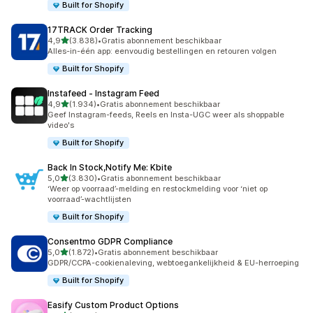
Built for Shopify
17TRACK Order Tracking
van 5 sterren
4,9
(3.838)
•
Gratis abonnement beschikbaar
3838 recensies in totaal
Alles-in-één app: eenvoudig bestellingen en retouren volgen
Built for Shopify
Instafeed ‑ Instagram Feed
van 5 sterren
4,9
(1.934)
•
Gratis abonnement beschikbaar
1934 recensies in totaal
Geef Instagram-feeds, Reels en Insta-UGC weer als shoppable
video's
Built for Shopify
Back In Stock,Notify Me: Kbite
van 5 sterren
5,0
(3.830)
•
Gratis abonnement beschikbaar
3830 recensies in totaal
‘Weer op voorraad’-melding en restockmelding voor ‘niet op
voorraad’-wachtlijsten
Built for Shopify
Consentmo GDPR Compliance
van 5 sterren
5,0
(1.872)
•
Gratis abonnement beschikbaar
1872 recensies in totaal
GDPR/CCPA-cookienaleving, webtoegankelijkheid & EU-herroeping
Built for Shopify
Easify Custom Product Options