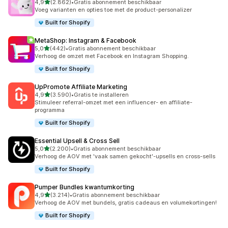
van 5 sterren
4,9
(2.862)
•
Gratis abonnement beschikbaar
2862 recensies in totaal
Voeg varianten en opties toe met de product-personalizer
Built for Shopify
MetaShop: Instagram & Facebook
van 5 sterren
5,0
(442)
•
Gratis abonnement beschikbaar
442 recensies in totaal
Verhoog de omzet met Facebook en Instagram Shopping.
Built for Shopify
UpPromote Affiliate Marketing
van 5 sterren
4,9
(3.590)
•
Gratis te installeren
3590 recensies in totaal
Stimuleer referral-omzet met een influencer- en affiliate-
programma
Built for Shopify
Essential Upsell & Cross Sell
van 5 sterren
5,0
(2.200)
•
Gratis abonnement beschikbaar
2200 recensies in totaal
Verhoog de AOV met 'vaak samen gekocht'-upsells en cross-sells
Built for Shopify
Pumper Bundles kwantumkorting
van 5 sterren
4,9
(3.214)
•
Gratis abonnement beschikbaar
3214 recensies in totaal
Verhoog de AOV met bundels, gratis cadeaus en volumekortingen!
Built for Shopify