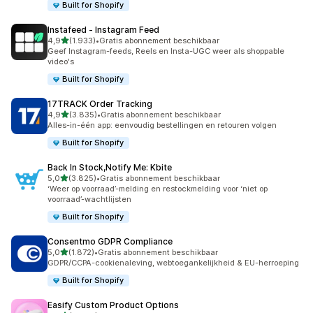
Built for Shopify
Instafeed ‑ Instagram Feed
van 5 sterren
4,9
(1.933)
•
Gratis abonnement beschikbaar
1933 recensies in totaal
Geef Instagram-feeds, Reels en Insta-UGC weer als shoppable
video's
Built for Shopify
17TRACK Order Tracking
van 5 sterren
4,9
(3.835)
•
Gratis abonnement beschikbaar
3835 recensies in totaal
Alles-in-één app: eenvoudig bestellingen en retouren volgen
Built for Shopify
Back In Stock,Notify Me: Kbite
van 5 sterren
5,0
(3.825)
•
Gratis abonnement beschikbaar
3825 recensies in totaal
‘Weer op voorraad’-melding en restockmelding voor ‘niet op
voorraad’-wachtlijsten
Built for Shopify
Consentmo GDPR Compliance
van 5 sterren
5,0
(1.872)
•
Gratis abonnement beschikbaar
1872 recensies in totaal
GDPR/CCPA-cookienaleving, webtoegankelijkheid & EU-herroeping
Built for Shopify
Easify Custom Product Options