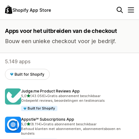
Shopify App Store
Apps voor het uitbreiden van de checkout
Bouw een unieke checkout voor je bedrijf.
5.149 apps
Built for Shopify
Judge.me Product Reviews App
van 5 sterren
5,0
(43.056)
•
Gratis abonnement beschikbaar
43056 recensies in totaal
Onbeperkt reviews, beoordelingen en testimonials
Built for Shopify
Appstle℠ Subscriptions App
van 5 sterren
5,0
(8.114)
•
Gratis abonnement beschikbaar
8114 recensies in totaal
Behoud klanten met abonnementen, abonnementsboxen en
bundels