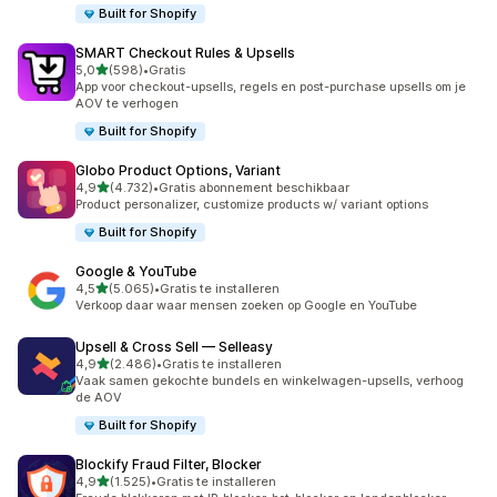
Built for Shopify
SMART Checkout Rules & Upsells
van 5 sterren
5,0
(598)
•
Gratis
598 recensies in totaal
App voor checkout-upsells, regels en post-purchase upsells om je
AOV te verhogen
Built for Shopify
Globo Product Options, Variant
van 5 sterren
4,9
(4.732)
•
Gratis abonnement beschikbaar
4732 recensies in totaal
Product personalizer, customize products w/ variant options
Built for Shopify
Google & YouTube
van 5 sterren
4,5
(5.065)
•
Gratis te installeren
5065 recensies in totaal
Verkoop daar waar mensen zoeken op Google en YouTube
Upsell & Cross Sell — Selleasy
van 5 sterren
4,9
(2.486)
•
Gratis te installeren
2486 recensies in totaal
Vaak samen gekochte bundels en winkelwagen-upsells, verhoog
de AOV
Built for Shopify
Blockify Fraud Filter, Blocker
van 5 sterren
4,9
(1.525)
•
Gratis te installeren
1525 recensies in totaal