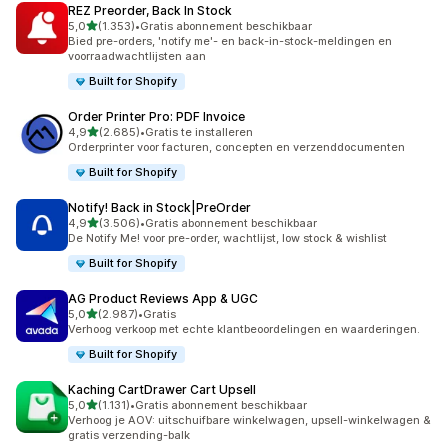
REZ Preorder, Back In Stock
van 5 sterren
5,0
(1.353)
•
Gratis abonnement beschikbaar
1353 recensies in totaal
Bied pre-orders, 'notify me'- en back-in-stock-meldingen en
voorraadwachtlijsten aan
Built for Shopify
Order Printer Pro: PDF Invoice
van 5 sterren
4,9
(2.685)
•
Gratis te installeren
2685 recensies in totaal
Orderprinter voor facturen, concepten en verzenddocumenten
Built for Shopify
Notify! Back in Stock|PreOrder
van 5 sterren
4,9
(3.506)
•
Gratis abonnement beschikbaar
3506 recensies in totaal
De Notify Me! voor pre-order, wachtlijst, low stock & wishlist
Built for Shopify
AG Product Reviews App & UGC
van 5 sterren
5,0
(2.987)
•
Gratis
2987 recensies in totaal
Verhoog verkoop met echte klantbeoordelingen en waarderingen.
Built for Shopify
Kaching CartDrawer Cart Upsell
van 5 sterren
5,0
(1.131)
•
Gratis abonnement beschikbaar
1131 recensies in totaal
Verhoog je AOV: uitschuifbare winkelwagen, upsell-winkelwagen &
gratis verzending-balk