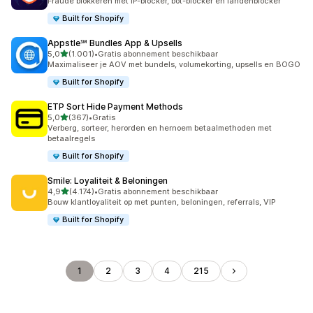
Fraude blokkeren met IP-blocker, bot-blocker en landenblocker
Built for Shopify
Appstle℠ Bundles App & Upsells
van 5 sterren
5,0
(1.001)
•
Gratis abonnement beschikbaar
1001 recensies in totaal
Maximaliseer je AOV met bundels, volumekorting, upsells en BOGO
Built for Shopify
ETP Sort Hide Payment Methods
van 5 sterren
5,0
(367)
•
Gratis
367 recensies in totaal
Verberg, sorteer, herorden en hernoem betaalmethoden met
betaalregels
Built for Shopify
Smile: Loyaliteit & Beloningen
van 5 sterren
4,9
(4.174)
•
Gratis abonnement beschikbaar
4174 recensies in totaal
Bouw klantloyaliteit op met punten, beloningen, referrals, VIP
Built for Shopify
1
2
3
4
215