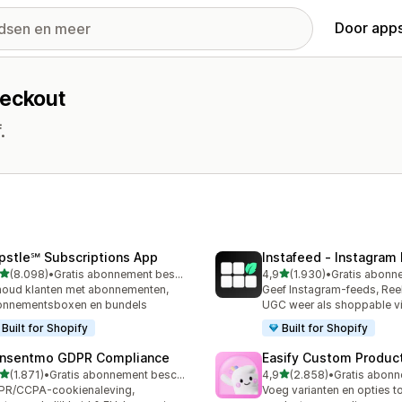
Door apps
heckout
.
pstle℠ Subscriptions App
Instafeed ‑ Instagram
van 5 sterren
van 5 sterren
(8.098)
•
Gratis abonnement beschikbaar
4,9
(1.930)
•
8 recensies in totaal
1930 recensies in totaal
oud klanten met abonnementen,
Geef Instagram-feeds, Reel
onnementsboxen en bundels
UGC weer als shoppable v
Built for Shopify
Built for Shopify
nsentmo GDPR Compliance
Easify Custom Produc
van 5 sterren
van 5 sterren
(1.871)
•
Gratis abonnement beschikbaar
4,9
(2.858)
•
1 recensies in totaal
2858 recensies in totaal
PR/CCPA-cookienaleving,
Voeg varianten en opties t