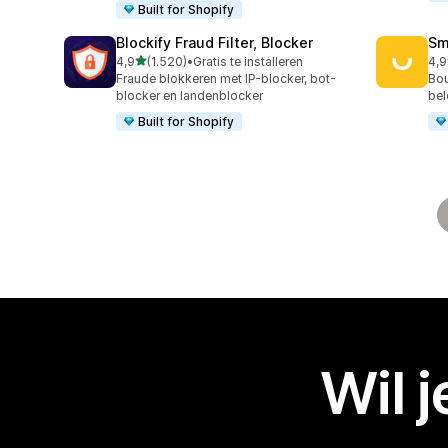
Built for Shopify
Blockify Fraud Filter, Blocker
Sm
van 5 sterren
4,9
(1.520)
•
Gratis te installeren
4,9
1520 recensies in totaal
417
Fraude blokkeren met IP-blocker, bot-
Bou
blocker en landenblocker
bel
Built for Shopify
Wil 