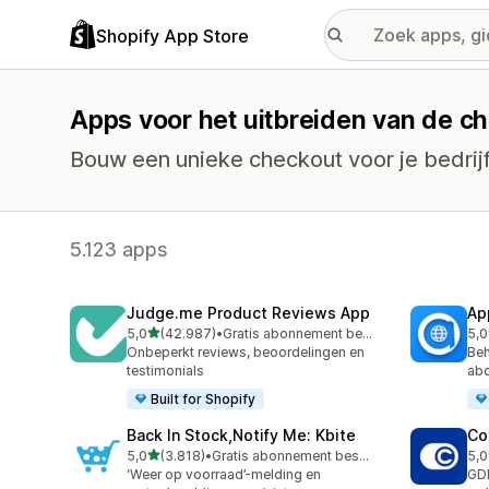
Shopify App Store
Apps voor het uitbreiden van de c
Bouw een unieke checkout voor je bedrijf
5.123 apps
Judge.me Product Reviews App
Ap
van 5 sterren
5,0
(42.987)
•
Gratis abonnement beschikbaar
5,0
42987 recensies in totaal
809
Onbeperkt reviews, beoordelingen en
Beh
testimonials
ab
Built for Shopify
Back In Stock,Notify Me: Kbite
Co
van 5 sterren
5,0
(3.818)
•
Gratis abonnement beschikbaar
5,0
3818 recensies in totaal
187
‘Weer op voorraad’-melding en
GD