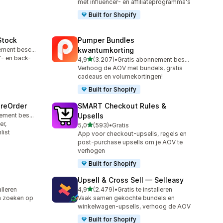
met influencer- en affiliateprogramma's
Built for Shopify
Stock
Pumper Bundles
Gratis abonnement beschikbaar
kwantumkorting
'- en back-
van 5 sterren
4,9
(3.207)
•
Gratis abonnement beschikbaar
3207 recensies in totaal
Verhoog de AOV met bundels, gratis
cadeaus en volumekortingen!
Built for Shopify
PreOrder
SMART Checkout Rules &
Gratis abonnement beschikbaar
Upsells
er,
van 5 sterren
5,0
(593)
•
Gratis
593 recensies in totaal
list
App voor checkout-upsells, regels en
post-purchase upsells om je AOV te
verhogen
Built for Shopify
Upsell & Cross Sell — Selleasy
van 5 sterren
alleren
4,9
(2.479)
•
Gratis te installeren
2479 recensies in totaal
n zoeken op
Vaak samen gekochte bundels en
winkelwagen-upsells, verhoog de AOV
Built for Shopify