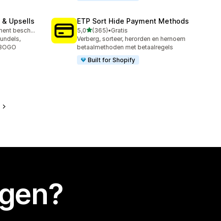
 & Upsells
ETP Sort Hide Payment Methods
van 5 sterren
Gratis abonnement beschikbaar
5,0
(365)
•
Gratis
365 recensies in totaal
undels,
Verberg, sorteer, herorden en hernoem
n BOGO
betaalmethoden met betaalregels
Built for Shopify
e
egen?