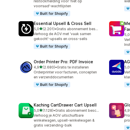
restockmelding voor ‘niet op
web
voorraad’-wachtlijsten
Built for Shopify
Essential Upsell & Cross Sell
Me
van 5 sterren
5,0
(2.201)
•
Gratis abonnement beschikbaar
Fa
2201 recensies in totaal
Verhoog de AOV met 'vaak samen
5,0
440
gekocht'-upsells en cross-sells
Ver
Ins
Built for Shopify
Order Printer Pro: PDF Invoice
AG
van 5 sterren
4,9
(2.680)
•
Gratis te installeren
5,0
2680 recensies in totaal
298
Orderprinter voor facturen, concepten
Ver
en verzenddocumenten
kla
Built for Shopify
Kaching CartDrawer Cart Upsell
Gl
van 5 sterren
5,0
(1.128)
•
Gratis abonnement beschikbaar
4,9
1128 recensies in totaal
472
Verhoog je AOV: uitschuifbare
Pro
winkelwagen, upsell-winkelwagen &
pro
gratis verzending-balk