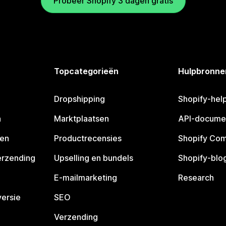
Probeer Shopify 3 dagen gratis
Topcategorieën
Hulpbronne
Dropshipping
Shopify-hel
n
Marktplaatsen
API-docume
pen
Productrecensies
Shopify Co
erzending
Upselling en bundels
Shopify-blo
E-mailmarketing
Research
ersie
SEO
Verzending