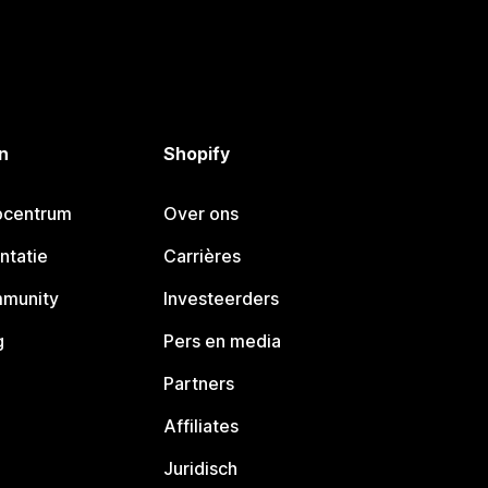
n
Shopify
pcentrum
Over ons
ntatie
Carrières
mmunity
Investeerders
g
Pers en media
Partners
Affiliates
Juridisch