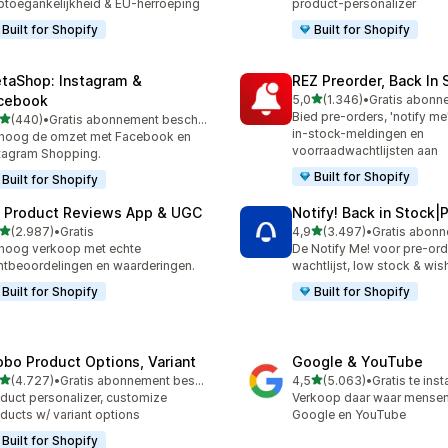
toegankelijkheid & EU-herroeping
product-personalizer
Built for Shopify
Built for Shopify
taShop: Instagram &
REZ Preorder, Back In 
van 5 sterren
cebook
5,0
(1.346)
•
1346 recensies in totaal
Bied pre-orders, 'notify me
van 5 sterren
(440)
•
Gratis abonnement beschikbaar
 recensies in totaal
in-stock-meldingen en
hoog de omzet met Facebook en
voorraadwachtlijsten aan
tagram Shopping.
Built for Shopify
Built for Shopify
 Product Reviews App & UGC
Notify! Back in Stock|
van 5 sterren
van 5 sterren
(2.987)
•
Gratis
4,9
(3.497)
•
7 recensies in totaal
3497 recensies in totaal
hoog verkoop met echte
De Notify Me! voor pre-ord
ntbeoordelingen en waarderingen.
wachtlijst, low stock & wish
Built for Shopify
Built for Shopify
obo Product Options, Variant
Google & YouTube
van 5 sterren
van 5 sterren
(4.727)
•
Gratis abonnement beschikbaar
4,5
(5.063)
•
Gratis te inst
7 recensies in totaal
5063 recensies in totaal
duct personalizer, customize
Verkoop daar waar mense
ducts w/ variant options
Google en YouTube
Built for Shopify