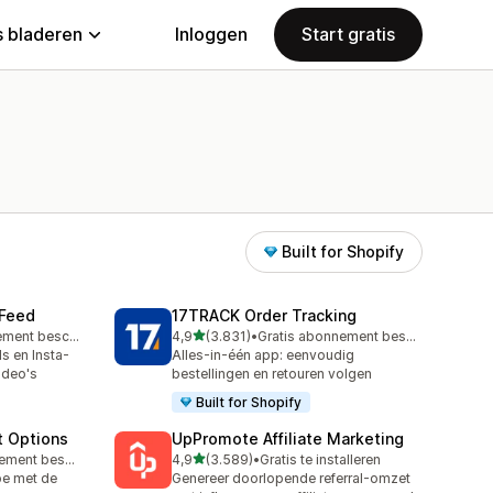
 bladeren
Inloggen
Start gratis
Built for Shopify
 Feed
17TRACK Order Tracking
van 5 sterren
Gratis abonnement beschikbaar
4,9
(3.831)
•
Gratis abonnement beschikbaar
3831 recensies in totaal
s en Insta-
Alles-in-één app: eenvoudig
ideo's
bestellingen en retouren volgen
Built for Shopify
t Options
UpPromote Affiliate Marketing
van 5 sterren
Gratis abonnement beschikbaar
4,9
(3.589)
•
Gratis te installeren
3589 recensies in totaal
oe met de
Genereer doorlopende referral-omzet