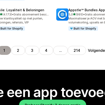
ile: Loyaliteit & Beloningen
Appstle℠ Bundles App
van 5 sterren
van 5 sterren
(4.173)
•
Gratis abonnement beschikbaar
5,0
(995)
•
3 recensies in totaal
995 recensies in totaal
w klantloyaliteit op met punten,
Maximaliseer je AOV met b
oningen, referrals, VIP
volumekorting, upsells e
Built for Shopify
Built for Shopify
Volgend
1
2
3
4
…
214
je een app toevo