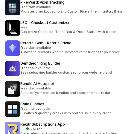
PixelWard: Pixel Tracking
Free plan available
Migrates checkout scripts to Custom Pixels, then monitors them
LEO ‑ Checkout Customizer
Free
Customize Checkout, Thank You & Order Status with blocks
Referral Gem ‑ Refer a Friend
Free plan available
Automatic rewards when customers refer friends to your store.
Gemtheon Ring Builder
Free trial available
Easy setup ring builder customized to your website brand
Bundle AI Autopilot
Free plan available
AI builds your product bundles and keeps them up to date
Solid Bundles
Free trial available
Bundles & quantity breaks with real SKUs in every order
Rekitr Subscriptions App
na 5 gwiazdek
5,0
(2)
•
Free
Łączna liczba recenzji: 2
Drive retention & sales with subscription & automated billing