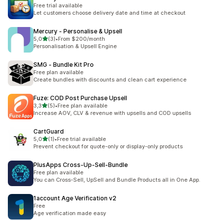
Free trial available
Let customers choose delivery date and time at checkout
Mercury ‑ Personalise & Upsell
na 5 gwiazdek
5,0
(3)
•
From $200/month
Łączna liczba recenzji: 3
Personalisation & Upsell Engine
SMG ‑ Bundle Kit Pro
Free plan available
Create bundles with discounts and clean cart experience
Fuze: COD Post Purchase Upsell
na 5 gwiazdek
3,3
(5)
•
Free plan available
Łączna liczba recenzji: 5
Increase AOV, CLV & revenue with upsells and COD upsells
CartGuard
na 5 gwiazdek
5,0
(1)
•
Free trial available
Łączna liczba recenzji: 1
Prevent checkout for quote-only or display-only products
PlusApps Cross‑Up‑Sell‑Bundle
Free plan available
You can Cross-Sell, UpSell and Bundle Products all in One App.
1account Age Verification v2
Free
Age verification made easy