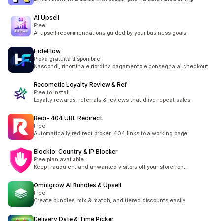
AI Upsell
Free
AI upsell recommendations guided by your business goals
HideFlow
Prova gratuita disponibile
Nascondi, rinomina e riordina pagamento e consegna al checkout
Recometic Loyalty Review & Ref
Free to install
Loyalty rewards, referrals & reviews that drive repeat sales
Redi‑ 404 URL Redirect
Free
Automatically redirect broken 404 links to a working page
Blockio: Country & IP Blocker
Free plan available
Keep fraudulent and unwanted visitors off your storefront.
Omnigrow AI Bundles & Upsell
Free
Create bundles, mix & match, and tiered discounts easily
Delivery Date & Time Picker