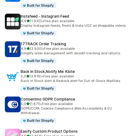
Built for Shopify
Instafeed ‑ Instagram Feed
na 5 gwiazdek
4,9
(1 930)
•
Free plan available
Łączna liczba recenzji: 1930
Display Instagram feeds, Reels & Insta UGC as shoppable videos
Built for Shopify
17TRACK Order Tracking
na 5 gwiazdek
4,9
(3 830)
•
Free plan available
Łączna liczba recenzji: 3830
Simplify order management with smooth tracking and returns
Built for Shopify
Back In Stock,Notify Me: Kbite
na 5 gwiazdek
5,0
(3 818)
•
Free plan available
Łączna liczba recenzji: 3818
Back in Stock alert & Restock alert for Out-of-Stock Waitlists
Built for Shopify
Consentmo GDPR Compliance
na 5 gwiazdek
5,0
(1 871)
•
Free plan available
Łączna liczba recenzji: 1871
GDPR/CCPA Cookies Compliance,Web Accessibility & EU
Withdrawal
Built for Shopify
Easify Custom Product Options
na 5 gwiazdek