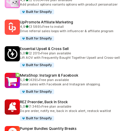
4,9
(2 858)
•
Free plan available
Łączna liczba recenzji: 2858
Add product options variants options with product personalizer
Built for Shopify
UpPromote Affiliate Marketing
na 5 gwiazdek
4,9
(3 589)
•
Free to install
Łączna liczba recenzji: 3589
Drive referral sales loops with influencer & affiliate program
Built for Shopify
Essential Upsell & Cross Sell
na 5 gwiazdek
5,0
(2 201)
•
Free plan available
Łączna liczba recenzji: 2201
Lift AOV with Frequently Bought Together Upsell and Cross-sell
Built for Shopify
MetaShop: Instagram & Facebook
na 5 gwiazdek
5,0
(439)
•
Free plan available
Łączna liczba recenzji: 439
Boost sales with Facebook and Instagram shopping.
Built for Shopify
REZ Preorder, Back In Stock
na 5 gwiazdek
5,0
(1 346)
•
Free plan available
Łączna liczba recenzji: 1346
Do pre order, notify me, back in stock alert, restock waitlist
Built for Shopify
Pumper Bundles Quantity Breaks