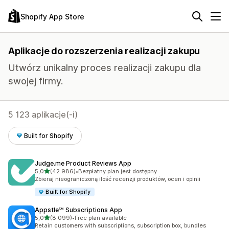
Shopify App Store
Aplikacje do rozszerzenia realizacji zakupu
Utwórz unikalny proces realizacji zakupu dla
swojej firmy.
5 123 aplikacje(-i)
Built for Shopify
Judge.me Product Reviews App
na 5 gwiazdek
5,0
(42 986)
•
Bezpłatny plan jest dostępny
Łączna liczba recenzji: 42986
Zbieraj nieograniczoną ilość recenzji produktów, ocen i opinii
Built for Shopify
Appstle℠ Subscriptions App
na 5 gwiazdek
5,0
(8 099)
•
Free plan available
Łączna liczba recenzji: 8099
Retain customers with subscriptions, subscription box, bundles