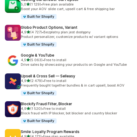
na 5 gwiazdek
5,0
(1 129)
•
Free plan available
Łączna liczba recenzji: 1129
Boost your AOV: slide cart, upsell cart & free shipping bar
Built for Shopify
Globo Product Options, Variant
na 5 gwiazdek
4,9
(4 727)
•
Bezpłatny plan jest dostępny
Łączna liczba recenzji: 4727
Product personalizer, customize products w/ variant options
Built for Shopify
Google & YouTube
na 5 gwiazdek
4,5
(5 063)
•
Free to install
Łączna liczba recenzji: 5063
Drive sales by showcasing your products on Google and YouTube
Upsell & Cross Sell — Selleasy
na 5 gwiazdek
4,9
(2 479)
•
Free to install
Łączna liczba recenzji: 2479
Frequently bought together bundles & in cart upsell, boost AOV
Built for Shopify
Blockify Fraud Filter, Blocker
na 5 gwiazdek
4,9
(1 520)
•
Free to install
Łączna liczba recenzji: 1520
Block fraud with IP blocker, bot blocker and country blocker
Built for Shopify
Smile: Loyalty Program Rewards
na 5 gwiazdek
4,9
(4 173)
•
Free plan available