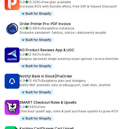
na 5 gwiazdek
4,9
(3 208)
•
Free plan available
Łączna liczba recenzji: 3208
Increase AOV with Bundle offers, Free Gift & Volume Discount!
Built for Shopify
Order Printer Pro: PDF Invoice
na 5 gwiazdek
4,9
(2 680)
•
Bezpłatna instalacja
Łączna liczba recenzji: 2680
Drukarka zamówień: faktury, szkice i dokumenty wysyłki
Built for Shopify
AG Product Reviews App & UGC
na 5 gwiazdek
5,0
(2 987)
•
Gratis
Łączna liczba recenzji: 2987
Zwiększ sprzedaż dzięki autentycznym opiniom i ocena klientów.
Built for Shopify
Notify! Back in Stock|PreOrder
na 5 gwiazdek
4,9
(3 497)
•
Bezpłatny plan jest dostępny
Łączna liczba recenzji: 3497
Notify Me!: preorder, lista oczekujących, niski stan, wishlist
Built for Shopify
SMART Checkout Rules & Upsells
na 5 gwiazdek
5,0
(593)
•
Free
Łączna liczba recenzji: 593
Checkout upsell app, rules & post purchase upsells to grow AOV
Built for Shopify
Kaching CartDrawer Cart Upsell