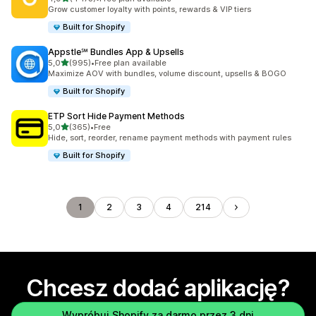
Łączna liczba recenzji: 4173
Grow customer loyalty with points, rewards & VIP tiers
Built for Shopify
Appstle℠ Bundles App & Upsells
na 5 gwiazdek
5,0
(995)
•
Free plan available
Łączna liczba recenzji: 995
Maximize AOV with bundles, volume discount, upsells & BOGO
Built for Shopify
ETP Sort Hide Payment Methods
na 5 gwiazdek
5,0
(365)
•
Free
Łączna liczba recenzji: 365
Hide, sort, reorder, rename payment methods with payment rules
Built for Shopify
1
2
3
4
214
Chcesz dodać aplikację?
Wypróbuj Shopify za darmo przez 3 dni