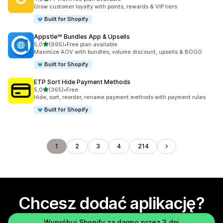
Łączna liczba recenzji: 4173
Grow customer loyalty with points, rewards & VIP tiers
Built for Shopify
Appstle℠ Bundles App & Upsells
na 5 gwiazdek
5,0
(995)
•
Free plan available
Łączna liczba recenzji: 995
Maximize AOV with bundles, volume discount, upsells & BOGO
Built for Shopify
ETP Sort Hide Payment Methods
na 5 gwiazdek
5,0
(365)
•
Free
Łączna liczba recenzji: 365
Hide, sort, reorder, rename payment methods with payment rules
Built for Shopify
1
2
3
4
214
Chcesz dodać aplikację?
Wypróbuj Shopify za darmo przez 3 dni