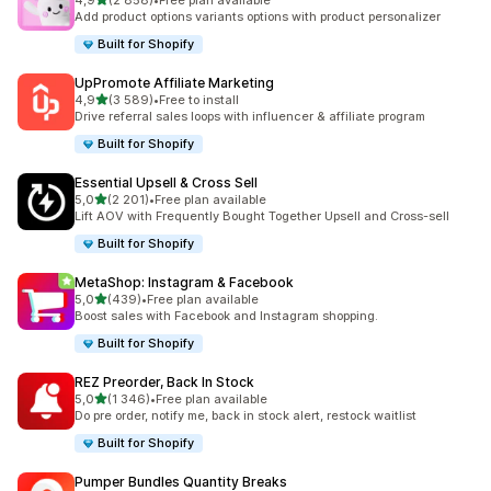
4,9
(2 858)
•
Free plan available
Łączna liczba recenzji: 2858
Add product options variants options with product personalizer
Built for Shopify
UpPromote Affiliate Marketing
na 5 gwiazdek
4,9
(3 589)
•
Free to install
Łączna liczba recenzji: 3589
Drive referral sales loops with influencer & affiliate program
Built for Shopify
Essential Upsell & Cross Sell
na 5 gwiazdek
5,0
(2 201)
•
Free plan available
Łączna liczba recenzji: 2201
Lift AOV with Frequently Bought Together Upsell and Cross-sell
Built for Shopify
MetaShop: Instagram & Facebook
na 5 gwiazdek
5,0
(439)
•
Free plan available
Łączna liczba recenzji: 439
Boost sales with Facebook and Instagram shopping.
Built for Shopify
REZ Preorder, Back In Stock
na 5 gwiazdek
5,0
(1 346)
•
Free plan available
Łączna liczba recenzji: 1346
Do pre order, notify me, back in stock alert, restock waitlist
Built for Shopify
Pumper Bundles Quantity Breaks