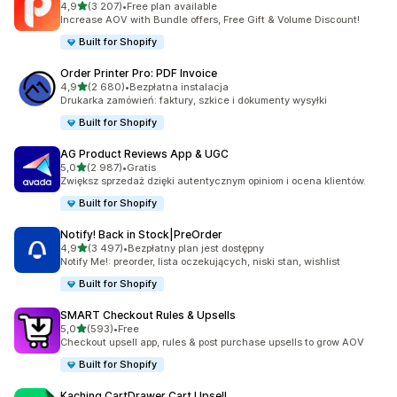
na 5 gwiazdek
4,9
(3 207)
•
Free plan available
Łączna liczba recenzji: 3207
Increase AOV with Bundle offers, Free Gift & Volume Discount!
Built for Shopify
Order Printer Pro: PDF Invoice
na 5 gwiazdek
4,9
(2 680)
•
Bezpłatna instalacja
Łączna liczba recenzji: 2680
Drukarka zamówień: faktury, szkice i dokumenty wysyłki
Built for Shopify
AG Product Reviews App & UGC
na 5 gwiazdek
5,0
(2 987)
•
Gratis
Łączna liczba recenzji: 2987
Zwiększ sprzedaż dzięki autentycznym opiniom i ocena klientów.
Built for Shopify
Notify! Back in Stock|PreOrder
na 5 gwiazdek
4,9
(3 497)
•
Bezpłatny plan jest dostępny
Łączna liczba recenzji: 3497
Notify Me!: preorder, lista oczekujących, niski stan, wishlist
Built for Shopify
SMART Checkout Rules & Upsells
na 5 gwiazdek
5,0
(593)
•
Free
Łączna liczba recenzji: 593
Checkout upsell app, rules & post purchase upsells to grow AOV
Built for Shopify
Kaching CartDrawer Cart Upsell