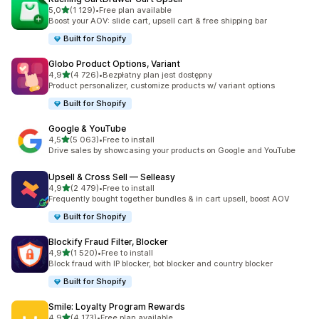
na 5 gwiazdek
5,0
(1 129)
•
Free plan available
Łączna liczba recenzji: 1129
Boost your AOV: slide cart, upsell cart & free shipping bar
Built for Shopify
Globo Product Options, Variant
na 5 gwiazdek
4,9
(4 726)
•
Bezpłatny plan jest dostępny
Łączna liczba recenzji: 4726
Product personalizer, customize products w/ variant options
Built for Shopify
Google & YouTube
na 5 gwiazdek
4,5
(5 063)
•
Free to install
Łączna liczba recenzji: 5063
Drive sales by showcasing your products on Google and YouTube
Upsell & Cross Sell — Selleasy
na 5 gwiazdek
4,9
(2 479)
•
Free to install
Łączna liczba recenzji: 2479
Frequently bought together bundles & in cart upsell, boost AOV
Built for Shopify
Blockify Fraud Filter, Blocker
na 5 gwiazdek
4,9
(1 520)
•
Free to install
Łączna liczba recenzji: 1520
Block fraud with IP blocker, bot blocker and country blocker
Built for Shopify
Smile: Loyalty Program Rewards
na 5 gwiazdek
4,9
(4 173)
•
Free plan available