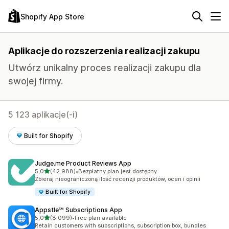
Shopify App Store
Aplikacje do rozszerzenia realizacji zakupu
Utwórz unikalny proces realizacji zakupu dla
swojej firmy.
5 123 aplikacje(-i)
Built for Shopify
Judge.me Product Reviews App
na 5 gwiazdek
5,0
(42 988)
•
Bezpłatny plan jest dostępny
Łączna liczba recenzji: 42988
Zbieraj nieograniczoną ilość recenzji produktów, ocen i opinii
Built for Shopify
Appstle℠ Subscriptions App
na 5 gwiazdek
5,0
(8 099)
•
Free plan available
Łączna liczba recenzji: 8099
Retain customers with subscriptions, subscription box, bundles