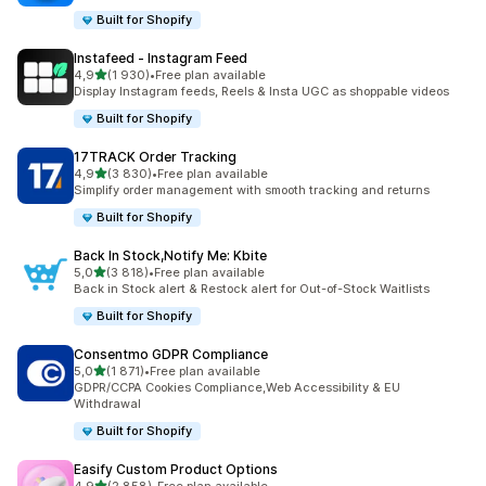
Built for Shopify
Instafeed ‑ Instagram Feed
na 5 gwiazdek
4,9
(1 930)
•
Free plan available
Łączna liczba recenzji: 1930
Display Instagram feeds, Reels & Insta UGC as shoppable videos
Built for Shopify
17TRACK Order Tracking
na 5 gwiazdek
4,9
(3 830)
•
Free plan available
Łączna liczba recenzji: 3830
Simplify order management with smooth tracking and returns
Built for Shopify
Back In Stock,Notify Me: Kbite
na 5 gwiazdek
5,0
(3 818)
•
Free plan available
Łączna liczba recenzji: 3818
Back in Stock alert & Restock alert for Out-of-Stock Waitlists
Built for Shopify
Consentmo GDPR Compliance
na 5 gwiazdek
5,0
(1 871)
•
Free plan available
Łączna liczba recenzji: 1871
GDPR/CCPA Cookies Compliance,Web Accessibility & EU
Withdrawal
Built for Shopify
Easify Custom Product Options
na 5 gwiazdek