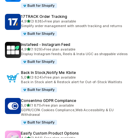
Built for Shopify
17TRACK Order Tracking
na 5 gwiazdek
4,9
(3 838)
•
Free plan available
Łączna liczba recenzji: 3838
Simplify order management with smooth tracking and returns
Built for Shopify
Instafeed ‑ Instagram Feed
na 5 gwiazdek
4,9
(1 929)
•
Free plan available
Łączna liczba recenzji: 1929
Display Instagram feeds, Reels & Insta UGC as shoppable videos
Built for Shopify
Back In Stock,Notify Me: Kbite
na 5 gwiazdek
5,0
(3 824)
•
Free plan available
Łączna liczba recenzji: 3824
Back in Stock alert & Restock alert for Out-of-Stock Waitlists
Built for Shopify
Consentmo GDPR Compliance
na 5 gwiazdek
5,0
(1 871)
•
Free plan available
Łączna liczba recenzji: 1871
GDPR/CCPA Cookies Compliance,Web Accessibility & EU
Withdrawal
Built for Shopify
Easify Custom Product Options
na 5 gwiazdek