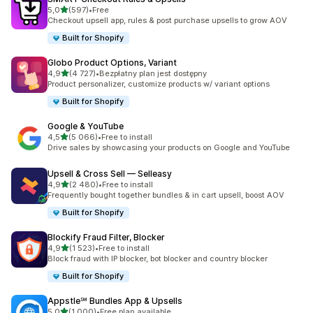
na 5 gwiazdek
5,0
(597)
•
Free
Łączna liczba recenzji: 597
Checkout upsell app, rules & post purchase upsells to grow AOV
Built for Shopify
Globo Product Options, Variant
na 5 gwiazdek
4,9
(4 727)
•
Bezpłatny plan jest dostępny
Łączna liczba recenzji: 4727
Product personalizer, customize products w/ variant options
Built for Shopify
Google & YouTube
na 5 gwiazdek
4,5
(5 066)
•
Free to install
Łączna liczba recenzji: 5066
Drive sales by showcasing your products on Google and YouTube
Upsell & Cross Sell — Selleasy
na 5 gwiazdek
4,9
(2 480)
•
Free to install
Łączna liczba recenzji: 2480
Frequently bought together bundles & in cart upsell, boost AOV
Built for Shopify
Blockify Fraud Filter, Blocker
na 5 gwiazdek
4,9
(1 523)
•
Free to install
Łączna liczba recenzji: 1523
Block fraud with IP blocker, bot blocker and country blocker
Built for Shopify
Appstle℠ Bundles App & Upsells
na 5 gwiazdek
5,0
(1 000)
•
Free plan available