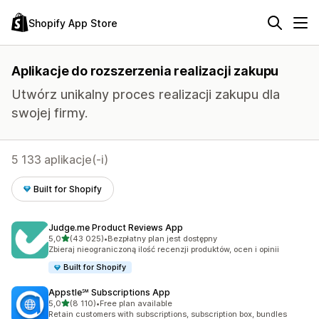
Shopify App Store
Aplikacje do rozszerzenia realizacji zakupu
Utwórz unikalny proces realizacji zakupu dla
swojej firmy.
5 133 aplikacje(-i)
Built for Shopify
Judge.me Product Reviews App
na 5 gwiazdek
5,0
(43 025)
•
Bezpłatny plan jest dostępny
Łączna liczba recenzji: 43025
Zbieraj nieograniczoną ilość recenzji produktów, ocen i opinii
Built for Shopify
Appstle℠ Subscriptions App
na 5 gwiazdek
5,0
(8 110)
•
Free plan available
Łączna liczba recenzji: 8110
Retain customers with subscriptions, subscription box, bundles