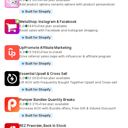
4,9
(2 861)
•
Free plan available
Łączna liczba recenzji: 2861
Add product options variants options with product personalizer
Built for Shopify
MetaShop: Instagram & Facebook
na 5 gwiazdek
5,0
(441)
•
Free plan available
Łączna liczba recenzji: 441
Boost sales with Facebook and Instagram shopping.
Built for Shopify
UpPromote Affiliate Marketing
na 5 gwiazdek
4,9
(3 593)
•
Free to install
Łączna liczba recenzji: 3593
Drive referral sales loops with influencer & affiliate program
Built for Shopify
Essential Upsell & Cross Sell
na 5 gwiazdek
5,0
(2 202)
•
Free plan available
Łączna liczba recenzji: 2202
Lift AOV with Frequently Bought Together Upsell and Cross-sell
Built for Shopify
Pumper Bundles Quantity Breaks
na 5 gwiazdek
4,9
(3 211)
•
Free plan available
Łączna liczba recenzji: 3211
Increase AOV with Bundle offers, Free Gift & Volume Discount!
Built for Shopify
REZ Preorder, Back In Stock