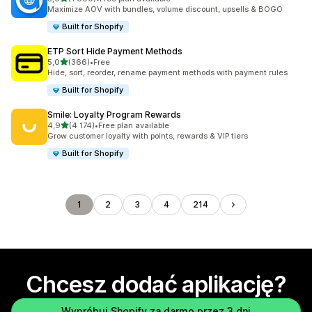
Łączna liczba recenzji: 1000
Maximize AOV with bundles, volume discount, upsells & BOGO
Built for Shopify
ETP Sort Hide Payment Methods
na 5 gwiazdek
5,0
(366)
•
Free
Łączna liczba recenzji: 366
Hide, sort, reorder, rename payment methods with payment rules
Built for Shopify
Smile: Loyalty Program Rewards
na 5 gwiazdek
4,9
(4 174)
•
Free plan available
Łączna liczba recenzji: 4174
Grow customer loyalty with points, rewards & VIP tiers
Built for Shopify
1
2
3
4
214
Chcesz dodać aplikację?
Wypróbuj Shopify za darmo przez 3 dni