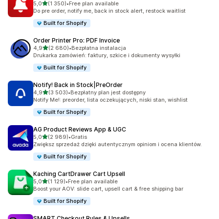
na 5 gwiazdek
5,0
(1 350)
•
Free plan available
Łączna liczba recenzji: 1350
Do pre order, notify me, back in stock alert, restock waitlist
Built for Shopify
Order Printer Pro: PDF Invoice
na 5 gwiazdek
4,9
(2 680)
•
Bezpłatna instalacja
Łączna liczba recenzji: 2680
Drukarka zamówień: faktury, szkice i dokumenty wysyłki
Built for Shopify
Notify! Back in Stock|PreOrder
na 5 gwiazdek
4,9
(3 503)
•
Bezpłatny plan jest dostępny
Łączna liczba recenzji: 3503
Notify Me!: preorder, lista oczekujących, niski stan, wishlist
Built for Shopify
AG Product Reviews App & UGC
na 5 gwiazdek
5,0
(2 989)
•
Gratis
Łączna liczba recenzji: 2989
Zwiększ sprzedaż dzięki autentycznym opiniom i ocena klientów.
Built for Shopify
Kaching CartDrawer Cart Upsell
na 5 gwiazdek
5,0
(1 129)
•
Free plan available
Łączna liczba recenzji: 1129
Boost your AOV: slide cart, upsell cart & free shipping bar
Built for Shopify
SMART Checkout Rules & Upsells