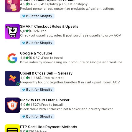
na 5 gwiazdek
4,9
(4 735)
•
Bezpłatny plan jest dostępny
Łączna liczba recenzji: 4735
Product personalizer, customize products w/ variant options
Built for Shopify
SMART Checkout Rules & Upsells
na 5 gwiazdek
5,0
(602)
•
Free
Łączna liczba recenzji: 602
Checkout upsell app, rules & post purchase upsells to grow AOV
Built for Shopify
Google & YouTube
na 5 gwiazdek
4,5
(5 067)
•
Free to install
Łączna liczba recenzji: 5067
Drive sales by showcasing your products on Google and YouTube
Upsell & Cross Sell — Selleasy
na 5 gwiazdek
4,9
(2 485)
•
Free to install
Łączna liczba recenzji: 2485
Frequently bought together bundles & in cart upsell, boost AOV
Built for Shopify
Blockify Fraud Filter, Blocker
na 5 gwiazdek
4,9
(1 527)
•
Free to install
Łączna liczba recenzji: 1527
Block fraud with IP blocker, bot blocker and country blocker
Built for Shopify
ETP Sort Hide Payment Methods
na 5 gwiazdek
5,0
(368)
•
Free