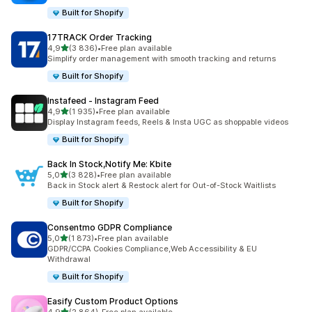
Built for Shopify
17TRACK Order Tracking
na 5 gwiazdek
4,9
(3 836)
•
Free plan available
Łączna liczba recenzji: 3836
Simplify order management with smooth tracking and returns
Built for Shopify
Instafeed ‑ Instagram Feed
na 5 gwiazdek
4,9
(1 935)
•
Free plan available
Łączna liczba recenzji: 1935
Display Instagram feeds, Reels & Insta UGC as shoppable videos
Built for Shopify
Back In Stock,Notify Me: Kbite
na 5 gwiazdek
5,0
(3 828)
•
Free plan available
Łączna liczba recenzji: 3828
Back in Stock alert & Restock alert for Out-of-Stock Waitlists
Built for Shopify
Consentmo GDPR Compliance
na 5 gwiazdek
5,0
(1 873)
•
Free plan available
Łączna liczba recenzji: 1873
GDPR/CCPA Cookies Compliance,Web Accessibility & EU
Withdrawal
Built for Shopify
Easify Custom Product Options
na 5 gwiazdek