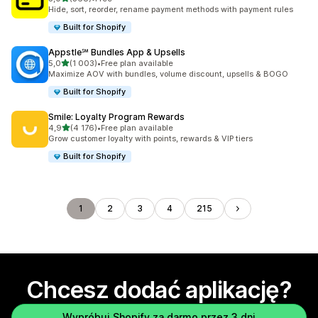
Łączna liczba recenzji: 368
Hide, sort, reorder, rename payment methods with payment rules
Built for Shopify
Appstle℠ Bundles App & Upsells
na 5 gwiazdek
5,0
(1 003)
•
Free plan available
Łączna liczba recenzji: 1003
Maximize AOV with bundles, volume discount, upsells & BOGO
Built for Shopify
Smile: Loyalty Program Rewards
na 5 gwiazdek
4,9
(4 176)
•
Free plan available
Łączna liczba recenzji: 4176
Grow customer loyalty with points, rewards & VIP tiers
Built for Shopify
1
2
3
4
215
Chcesz dodać aplikację?
Wypróbuj Shopify za darmo przez 3 dni