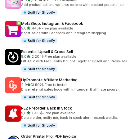
4,9
(2 864)
•
Free plan available
Łączna liczba recenzji: 2864
Add product options variants options with product personalizer
Built for Shopify
MetaShop: Instagram & Facebook
na 5 gwiazdek
5,0
(445)
•
Free plan available
Łączna liczba recenzji: 445
Boost sales with Facebook and Instagram shopping.
Built for Shopify
Essential Upsell & Cross Sell
na 5 gwiazdek
5,0
(2 204)
•
Free plan available
Łączna liczba recenzji: 2204
Lift AOV with Frequently Bought Together Upsell and Cross-sell
Built for Shopify
UpPromote Affiliate Marketing
na 5 gwiazdek
4,9
(3 592)
•
Free to install
Łączna liczba recenzji: 3592
Drive referral sales loops with influencer & affiliate program
Built for Shopify
REZ Preorder, Back In Stock
na 5 gwiazdek
5,0
(1 356)
•
Free plan available
Łączna liczba recenzji: 1356
Do pre order, notify me, back in stock alert, restock waitlist
Built for Shopify
Order Printer Pro: PDF Invoice