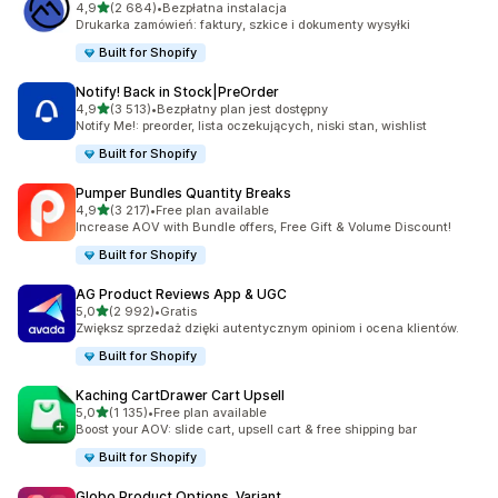
na 5 gwiazdek
4,9
(2 684)
•
Bezpłatna instalacja
Łączna liczba recenzji: 2684
Drukarka zamówień: faktury, szkice i dokumenty wysyłki
Built for Shopify
Notify! Back in Stock|PreOrder
na 5 gwiazdek
4,9
(3 513)
•
Bezpłatny plan jest dostępny
Łączna liczba recenzji: 3513
Notify Me!: preorder, lista oczekujących, niski stan, wishlist
Built for Shopify
Pumper Bundles Quantity Breaks
na 5 gwiazdek
4,9
(3 217)
•
Free plan available
Łączna liczba recenzji: 3217
Increase AOV with Bundle offers, Free Gift & Volume Discount!
Built for Shopify
AG Product Reviews App & UGC
na 5 gwiazdek
5,0
(2 992)
•
Gratis
Łączna liczba recenzji: 2992
Zwiększ sprzedaż dzięki autentycznym opiniom i ocena klientów.
Built for Shopify
Kaching CartDrawer Cart Upsell
na 5 gwiazdek
5,0
(1 135)
•
Free plan available
Łączna liczba recenzji: 1135
Boost your AOV: slide cart, upsell cart & free shipping bar
Built for Shopify
Globo Product Options, Variant