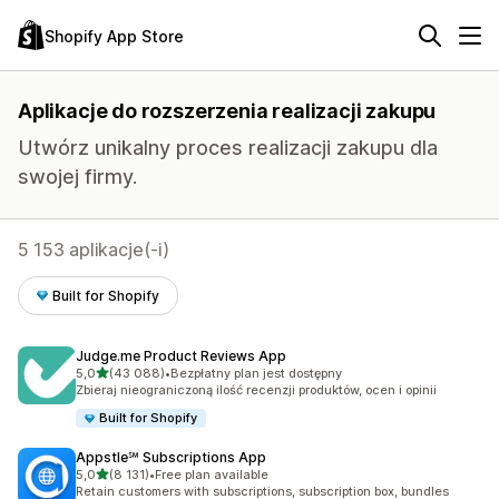
Shopify App Store
Aplikacje do rozszerzenia realizacji zakupu
Utwórz unikalny proces realizacji zakupu dla
swojej firmy.
5 153 aplikacje(-i)
Built for Shopify
Judge.me Product Reviews App
na 5 gwiazdek
5,0
(43 088)
•
Bezpłatny plan jest dostępny
Łączna liczba recenzji: 43088
Zbieraj nieograniczoną ilość recenzji produktów, ocen i opinii
Built for Shopify
Appstle℠ Subscriptions App
na 5 gwiazdek
5,0
(8 131)
•
Free plan available
Łączna liczba recenzji: 8131
Retain customers with subscriptions, subscription box, bundles