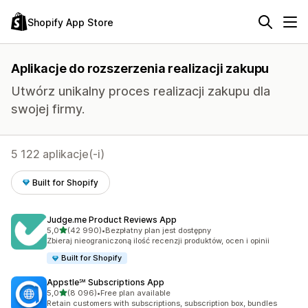
Shopify App Store
Aplikacje do rozszerzenia realizacji zakupu
Utwórz unikalny proces realizacji zakupu dla
swojej firmy.
5 122 aplikacje(-i)
Built for Shopify
Judge.me Product Reviews App
na 5 gwiazdek
5,0
(42 990)
•
Bezpłatny plan jest dostępny
Łączna liczba recenzji: 42990
Zbieraj nieograniczoną ilość recenzji produktów, ocen i opinii
Built for Shopify
Appstle℠ Subscriptions App
na 5 gwiazdek
5,0
(8 096)
•
Free plan available
Łączna liczba recenzji: 8096
Retain customers with subscriptions, subscription box, bundles