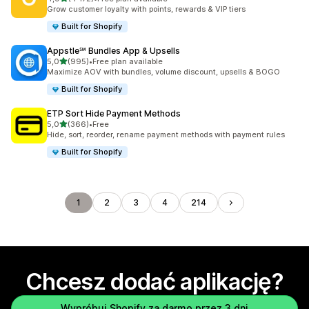
Łączna liczba recenzji: 4172
Grow customer loyalty with points, rewards & VIP tiers
Built for Shopify
Appstle℠ Bundles App & Upsells
na 5 gwiazdek
5,0
(995)
•
Free plan available
Łączna liczba recenzji: 995
Maximize AOV with bundles, volume discount, upsells & BOGO
Built for Shopify
ETP Sort Hide Payment Methods
na 5 gwiazdek
5,0
(366)
•
Free
Łączna liczba recenzji: 366
Hide, sort, reorder, rename payment methods with payment rules
Built for Shopify
1
2
3
4
214
Chcesz dodać aplikację?
Wypróbuj Shopify za darmo przez 3 dni