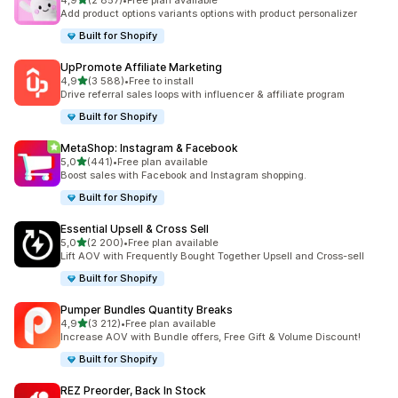
4,9
(2 857)
•
Free plan available
Łączna liczba recenzji: 2857
Add product options variants options with product personalizer
Built for Shopify
UpPromote Affiliate Marketing
na 5 gwiazdek
4,9
(3 588)
•
Free to install
Łączna liczba recenzji: 3588
Drive referral sales loops with influencer & affiliate program
Built for Shopify
MetaShop: Instagram & Facebook
na 5 gwiazdek
5,0
(441)
•
Free plan available
Łączna liczba recenzji: 441
Boost sales with Facebook and Instagram shopping.
Built for Shopify
Essential Upsell & Cross Sell
na 5 gwiazdek
5,0
(2 200)
•
Free plan available
Łączna liczba recenzji: 2200
Lift AOV with Frequently Bought Together Upsell and Cross-sell
Built for Shopify
Pumper Bundles Quantity Breaks
na 5 gwiazdek
4,9
(3 212)
•
Free plan available
Łączna liczba recenzji: 3212
Increase AOV with Bundle offers, Free Gift & Volume Discount!
Built for Shopify
REZ Preorder, Back In Stock