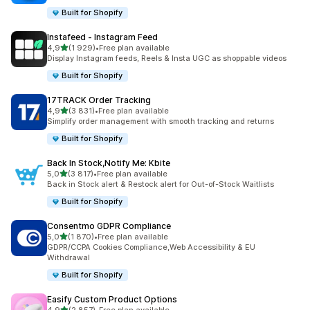
Built for Shopify
Instafeed ‑ Instagram Feed
na 5 gwiazdek
4,9
(1 929)
•
Free plan available
Łączna liczba recenzji: 1929
Display Instagram feeds, Reels & Insta UGC as shoppable videos
Built for Shopify
17TRACK Order Tracking
na 5 gwiazdek
4,9
(3 831)
•
Free plan available
Łączna liczba recenzji: 3831
Simplify order management with smooth tracking and returns
Built for Shopify
Back In Stock,Notify Me: Kbite
na 5 gwiazdek
5,0
(3 817)
•
Free plan available
Łączna liczba recenzji: 3817
Back in Stock alert & Restock alert for Out-of-Stock Waitlists
Built for Shopify
Consentmo GDPR Compliance
na 5 gwiazdek
5,0
(1 870)
•
Free plan available
Łączna liczba recenzji: 1870
GDPR/CCPA Cookies Compliance,Web Accessibility & EU
Withdrawal
Built for Shopify
Easify Custom Product Options
na 5 gwiazdek