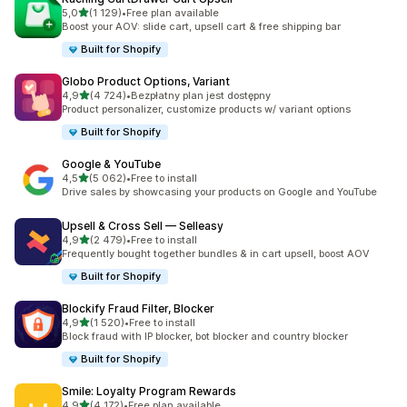
na 5 gwiazdek
5,0
(1 129)
•
Free plan available
Łączna liczba recenzji: 1129
Boost your AOV: slide cart, upsell cart & free shipping bar
Built for Shopify
Globo Product Options, Variant
na 5 gwiazdek
4,9
(4 724)
•
Bezpłatny plan jest dostępny
Łączna liczba recenzji: 4724
Product personalizer, customize products w/ variant options
Built for Shopify
Google & YouTube
na 5 gwiazdek
4,5
(5 062)
•
Free to install
Łączna liczba recenzji: 5062
Drive sales by showcasing your products on Google and YouTube
Upsell & Cross Sell — Selleasy
na 5 gwiazdek
4,9
(2 479)
•
Free to install
Łączna liczba recenzji: 2479
Frequently bought together bundles & in cart upsell, boost AOV
Built for Shopify
Blockify Fraud Filter, Blocker
na 5 gwiazdek
4,9
(1 520)
•
Free to install
Łączna liczba recenzji: 1520
Block fraud with IP blocker, bot blocker and country blocker
Built for Shopify
Smile: Loyalty Program Rewards
na 5 gwiazdek
4,9
(4 172)
•
Free plan available