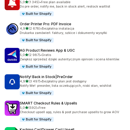
na 5 gwiazdek
5,0
(1 345)
•
Free plan available
Łączna liczba recenzji: 1345
Do pre order, notify me, back in stock alert, restock waitlist
Built for Shopify
Order Printer Pro: PDF Invoice
na 5 gwiazdek
4,9
(2 678)
•
Bezpłatna instalacja
Łączna liczba recenzji: 2678
Drukarka zamówień: faktury, szkice i dokumenty wysyłki
Built for Shopify
AG Product Reviews App & UGC
na 5 gwiazdek
5,0
(2 987)
•
Gratis
Łączna liczba recenzji: 2987
Zwiększ sprzedaż dzięki autentycznym opiniom i ocena klientów.
Built for Shopify
Notify! Back in Stock|PreOrder
na 5 gwiazdek
4,9
(3 497)
•
Bezpłatny plan jest dostępny
Łączna liczba recenzji: 3497
Notify Me!: preorder, lista oczekujących, niski stan, wishlist
Built for Shopify
SMART Checkout Rules & Upsells
na 5 gwiazdek
5,0
(592)
•
Free
Łączna liczba recenzji: 592
Checkout upsell app, rules & post purchase upsells to grow AOV
Built for Shopify
Kaching CartDrawer Cart Upsell