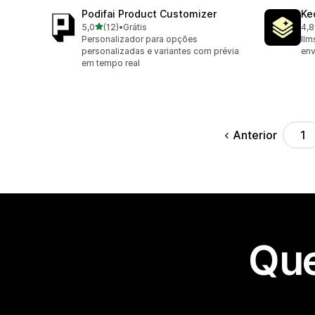
Podifai Product Customizer
Ke
de 5 estrelas
5,0
(12)
•
Grátis
4,8
12 avaliações ao todo
36 
Personalizador para opções
llm
personalizadas e variantes com prévia
env
em tempo real
Anterior
1
Que