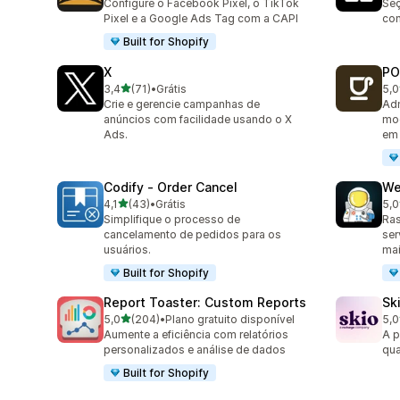
Configure o Facebook Pixel, o TikTok
Seç
Pixel e a Google Ads Tag com a CAPI
con
Built for Shopify
X
PO
de 5 estrelas
3,4
(71)
•
Grátis
5,0
71 avaliações ao todo
19 
Crie e gerencie campanhas de
Adm
anúncios com facilidade usando o X
mod
Ads.
em 
Codify ‑ Order Cancel
We
de 5 estrelas
4,1
(43)
•
Grátis
5,0
43 avaliações ao todo
7 a
Simplifique o processo de
Ras
cancelamento de pedidos para os
ser
usuários.
mai
Built for Shopify
Report Toaster: Custom Reports
Sk
de 5 estrelas
5,0
(204)
•
Plano gratuito disponível
5,0
204 avaliações ao todo
226
Aumente a eficiência com relatórios
A p
personalizados e análise de dados
qua
Built for Shopify