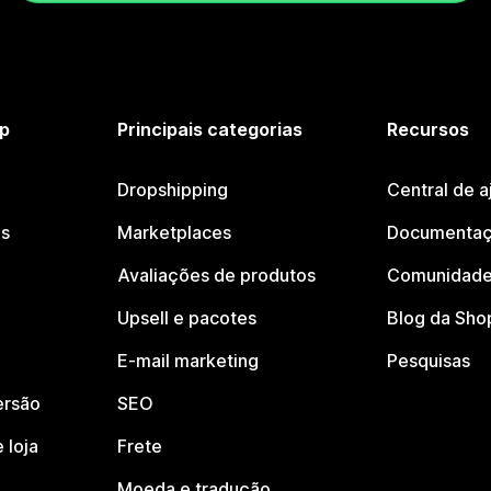
p
Principais categorias
Recursos
Dropshipping
Central de a
os
Marketplaces
Documentaç
Avaliações de produtos
Comunidade
Upsell e pacotes
Blog da Sho
E-mail marketing
Pesquisas
ersão
SEO
 loja
Frete
Moeda e tradução