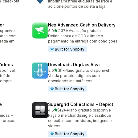
ré-checkout
Imprima/rastreie etiquetas de frete e
adicione pontos de coleta à loja
or
Nex Advanced Cash on Delivery
de 5 estrelas
isponível
5,0
(137)
•
Avaliação gratuita
137 avaliações ao todo
tadas com
Defina a taxa de COD e limite o
seada em
pagamento na entrega com condições
Built for Shopify
Videos
Downloads Digitais Alva
de 5 estrelas
isponível
5,0
(9)
•
Plano gratuito disponível
9 avaliações ao todo
nteúdo
Venda produtos digitais com
compra.
downloads instantâneos
Built for Shopify
e
Supergrid Collections ‑ Depict
de 5 estrelas
4,5
(42)
•
Plano gratuito disponível
42 avaliações ao todo
endas +
Faça o merchandising e classifique
ar preços
coleções com produtos, imagens e
vídeos.
Built for Shopify