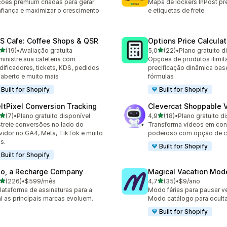
ões premium criadas para gerar
Mapa de lockers InPost p
fiança e maximizar o crescimento
e etiquetas de frete
S Cafe: Coffee Shops & QSR
Options Price Calculat
de 5 estrelas
de 5 estrelas
(19)
•
Avaliação gratuita
5,0
(22)
•
Plano gratuito d
avaliações ao todo
22 avaliações ao todo
inistre sua cafeteria com
Opções de produtos ilimi
ificadores, tickets, KDS, pedidos
precificação dinâmica ba
aberto e muito mais
fórmulas
Built for Shopify
Built for Shopify
ltPixel Conversion Tracking
Clevercat Shoppable 
de 5 estrelas
de 5 estrelas
(7)
•
Plano gratuito disponível
4,9
(18)
•
Plano gratuito d
valiações ao todo
18 avaliações ao todo
treie conversões no lado do
Transforma vídeos em co
vidor no GA4, Meta, TikTok e muito
poderoso com opção de 
s.
Built for Shopify
Built for Shopify
io, a Recharge Company
Magical Vacation Mod
de 5 estrelas
de 5 estrelas
(226)
•
$599/mês
4,7
(35)
•
$9/ano
 avaliações ao todo
35 avaliações ao todo
lataforma de assinaturas para a
Modo férias para pausar v
l as principais marcas evoluem.
Modo catálogo para ocult
Built for Shopify