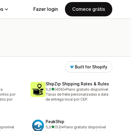
ps
Fazer login
Comece grátis
Built for Shopify
ShipZip Shipping Rates & Rules
de 5 estrelas
ta
5,0
(406)
•
Plano gratuito disponível
406 avaliações ao todo
ontos por
Taxas de frete personalizadas e data
dos por
de entrega local por CEP.
PeakShip
de 5 estrelas
isponível
5,0
(53)
•
Plano gratuito disponível
53 avaliações ao todo