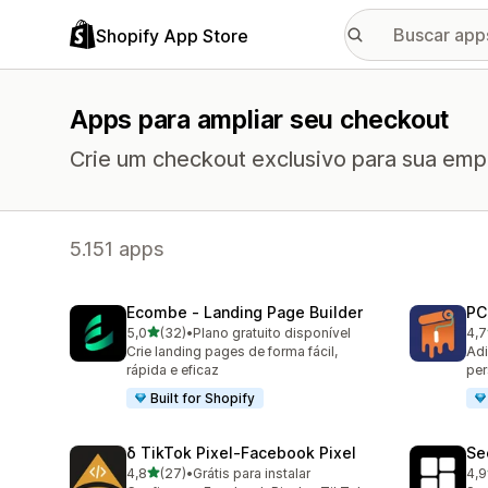
Shopify App Store
Apps para ampliar seu checkout
Crie um checkout exclusivo para sua emp
5.151 apps
Ecombe ‑ Landing Page Builder
PC
de 5 estrelas
5,0
(32)
•
Plano gratuito disponível
4,7
32 avaliações ao todo
114
Crie landing pages de forma fácil,
Adi
rápida e eficaz
per
Built for Shopify
δ TikTok Pixel‑Facebook Pixel
Se
de 5 estrelas
4,8
(27)
•
Grátis para instalar
4,9
27 avaliações ao todo
66 