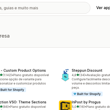
Ver ap
resa
 ‑ Custom Product Options
Steppun Discount
de 5 estrelas
de 5 estrelas
(1.142)
•
Plano gratuito disponível
4,8
(34)
•
Avaliação gratui
2 avaliações ao todo
34 avaliações ao todo
cione opção de variante para
Configure facilmente desc
sonalizar e customizar produtos
volume e descontos limita
peça.
Built for Shopify
Built for Shopify
ction VSO: Theme Sections
InPost by Progus
de 5 estrelas
de 5 estrelas
(66)
•
Plano gratuito disponível
5,0
(16)
•
Plano gratuito d
avaliações ao todo
16 avaliações ao todo