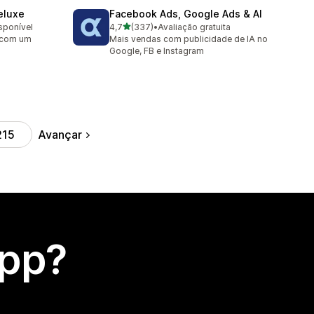
eluxe
Facebook Ads, Google Ads & AI
de 5 estrelas
isponível
4,7
(337)
•
Avaliação gratuita
337 avaliações ao todo
 com um
Mais vendas com publicidade de IA no
Google, FB e Instagram
Avançar
215
app?