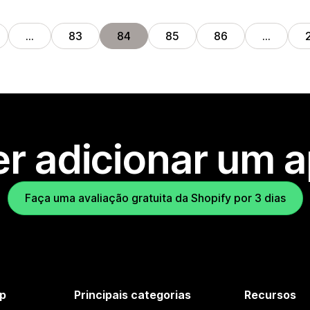
…
83
84
85
86
…
r adicionar um 
Faça uma avaliação gratuita da Shopify por 3 dias
p
Principais categorias
Recursos