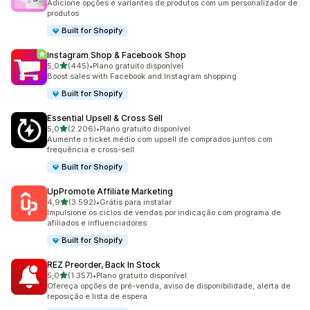
Adicione opções e variantes de produtos com um personalizador de
produtos
Built for Shopify
Instagram Shop & Facebook Shop
de 5 estrelas
5,0
(445)
•
Plano gratuito disponível
445 avaliações ao todo
Boost sales with Facebook and Instagram shopping.
Built for Shopify
Essential Upsell & Cross Sell
de 5 estrelas
5,0
(2.206)
•
Plano gratuito disponível
2206 avaliações ao todo
Aumente o ticket médio com upsell de comprados juntos com
frequência e cross-sell
Built for Shopify
UpPromote Affiliate Marketing
de 5 estrelas
4,9
(3.592)
•
Grátis para instalar
3592 avaliações ao todo
Impulsione os ciclos de vendas por indicação com programa de
afiliados e influenciadores
Built for Shopify
REZ Preorder, Back In Stock
de 5 estrelas
5,0
(1.357)
•
Plano gratuito disponível
1357 avaliações ao todo
Ofereça opções de pré-venda, aviso de disponibilidade, alerta de
reposição e lista de espera