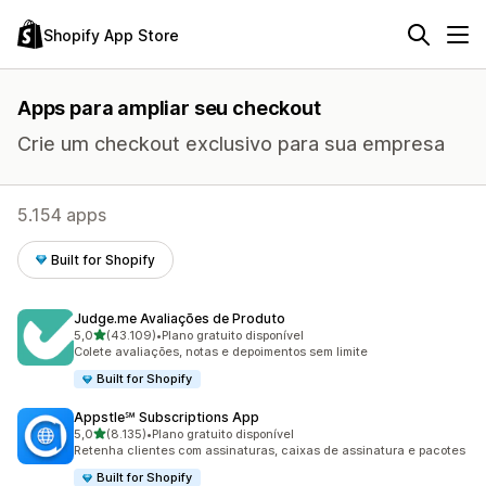
Shopify App Store
Apps para ampliar seu checkout
Crie um checkout exclusivo para sua empresa
5.154 apps
Built for Shopify
Judge.me Avaliações de Produto
de 5 estrelas
5,0
(43.109)
•
Plano gratuito disponível
43109 avaliações ao todo
Colete avaliações, notas e depoimentos sem limite
Built for Shopify
Appstle℠ Subscriptions App
de 5 estrelas
5,0
(8.135)
•
Plano gratuito disponível
8135 avaliações ao todo
Retenha clientes com assinaturas, caixas de assinatura e pacotes
Built for Shopify