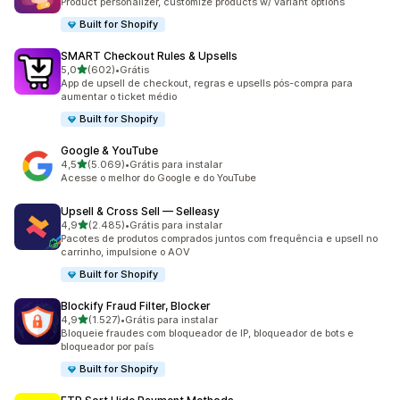
Product personalizer, customize products w/ variant options
Built for Shopify
SMART Checkout Rules & Upsells
de 5 estrelas
5,0
(602)
•
Grátis
602 avaliações ao todo
App de upsell de checkout, regras e upsells pós-compra para
aumentar o ticket médio
Built for Shopify
Google & YouTube
de 5 estrelas
4,5
(5.069)
•
Grátis para instalar
5069 avaliações ao todo
Acesse o melhor do Google e do YouTube
Upsell & Cross Sell — Selleasy
de 5 estrelas
4,9
(2.485)
•
Grátis para instalar
2485 avaliações ao todo
Pacotes de produtos comprados juntos com frequência e upsell no
carrinho, impulsione o AOV
Built for Shopify
Blockify Fraud Filter, Blocker
de 5 estrelas
4,9
(1.527)
•
Grátis para instalar
1527 avaliações ao todo
Bloqueie fraudes com bloqueador de IP, bloqueador de bots e
bloqueador por país
Built for Shopify