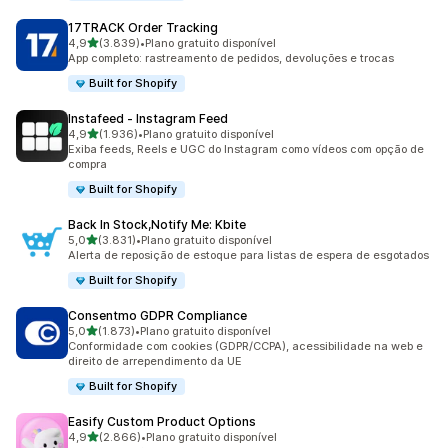
17TRACK Order Tracking
de 5 estrelas
4,9
(3.839)
•
Plano gratuito disponível
3839 avaliações ao todo
App completo: rastreamento de pedidos, devoluções e trocas
Built for Shopify
Instafeed ‑ Instagram Feed
de 5 estrelas
4,9
(1.936)
•
Plano gratuito disponível
1936 avaliações ao todo
Exiba feeds, Reels e UGC do Instagram como vídeos com opção de
compra
Built for Shopify
Back In Stock,Notify Me: Kbite
de 5 estrelas
5,0
(3.831)
•
Plano gratuito disponível
3831 avaliações ao todo
Alerta de reposição de estoque para listas de espera de esgotados
Built for Shopify
Consentmo GDPR Compliance
de 5 estrelas
5,0
(1.873)
•
Plano gratuito disponível
1873 avaliações ao todo
Conformidade com cookies (GDPR/CCPA), acessibilidade na web e
direito de arrependimento da UE
Built for Shopify
Easify Custom Product Options
de 5 estrelas
4,9
(2.866)
•
Plano gratuito disponível
2866 avaliações ao todo