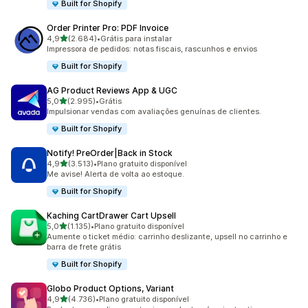
Built for Shopify
Order Printer Pro: PDF Invoice
de 5 estrelas
4,9
(2.684)
•
Grátis para instalar
2684 avaliações ao todo
Impressora de pedidos: notas fiscais, rascunhos e envios
Built for Shopify
AG Product Reviews App & UGC
de 5 estrelas
5,0
(2.995)
•
Grátis
2995 avaliações ao todo
Impulsionar vendas com avaliações genuínas de clientes.
Built for Shopify
Notify! PreOrder|Back in Stock
de 5 estrelas
4,9
(3.513)
•
Plano gratuito disponível
3513 avaliações ao todo
Me avise! Alerta de volta ao estoque.
Built for Shopify
Kaching CartDrawer Cart Upsell
de 5 estrelas
5,0
(1.135)
•
Plano gratuito disponível
1135 avaliações ao todo
Aumente o ticket médio: carrinho deslizante, upsell no carrinho e
barra de frete grátis
Built for Shopify
Globo Product Options, Variant
de 5 estrelas
4,9
(4.736)
•
Plano gratuito disponível
4736 avaliações ao todo