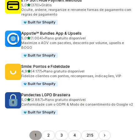
ETP Sort Hide Payment Methods
de 5 estrelas
5,0
(370)
•
Grátis
370 avaliações ao todo
Oculte, ordene, reorganize e renomeie formas de pagamento com
regras de pagamento
Built for Shopify
Appstle℠ Bundles App & Upsells
de 5 estrelas
5,0
(1.004)
•
Plano gratuito disponível
1004 avaliações ao todo
Maximize o AOV com pacotes, desconto por volume, upsells e
BOGO
Built for Shopify
Smile: Pontos e Fidelidade
de 5 estrelas
4,9
(4.177)
•
Plano gratuito disponível
4177 avaliações ao todo
Fidelize clientes com pontos, recompensas, indicações, VIP
Built for Shopify
Pandectes LGPD Brasileira
de 5 estrelas
5,0
(2.887)
•
Plano gratuito disponível
2887 avaliações ao todo
Conformidade com o GDPR & Modo de consentimento do Google v2
Built for Shopify
1
2
3
4
215