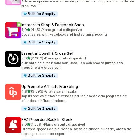
Adicione opções e variantes de produtos com um personalizador de
produtos
Built for Shopify
Instagram Shop & Facebook Shop
de 5 estrelas
5,0
(445)
•
Plano gratuito disponível
445 avaliações ao todo
Boost sales with Facebook and Instagram shopping.
Built for Shopify
Essential Upsell & Cross Sell
de 5 estrelas
5,0
(2.206)
•
Plano gratuito disponível
2206 avaliações ao todo
Aumente o ticket médio com upsell de comprados juntos com
frequência e cross-sell
Built for Shopify
UpPromote Affiliate Marketing
de 5 estrelas
4,9
(3.593)
•
Grátis para instalar
3593 avaliações ao todo
Impulsione os ciclos de vendas por indicação com programa de
afiliados e influenciadores
Built for Shopify
REZ Preorder, Back In Stock
de 5 estrelas
5,0
(1.359)
•
Plano gratuito disponível
1359 avaliações ao todo
Ofereça opções de pré-venda, aviso de disponibilidade, alerta de
reposição e lista de espera