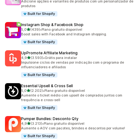
Adicione opções e variantes de produtos com um personalizador de
produtos
Built for Shopify
Instagram Shop & Facebook Shop
de 5 estrelas
5,0
(439)
•
Plano gratuito disponível
439 avaliações ao todo
Boost sales with Facebook and Instagram shopping.
Built for Shopify
UpPromote Affiliate Marketing
de 5 estrelas
4,9
(3.593)
•
Grátis para instalar
3593 avaliações ao todo
Impulsione ciclos de vendas por indicação com o programa de
influenciadores e afiliados
Built for Shopify
Essential Upsell & Cross Sell
de 5 estrelas
5,0
(2.202)
•
Plano gratuito disponível
2202 avaliações ao todo
Aumente o ticket médio com upsell de comprados juntos com
frequência e cross-sell
Built for Shopify
Pumper Bundles: Desconto Qty
de 5 estrelas
4,9
(3.213)
•
Plano gratuito disponível
3213 avaliações ao todo
Aumente o AOV com pacotes, brindes e descontos por volume!
Built for Shopify