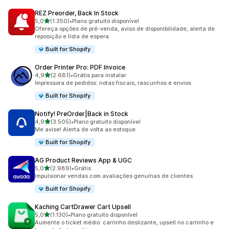
REZ Preorder, Back In Stock
de 5 estrelas
5,0
(1.350)
•
Plano gratuito disponível
1350 avaliações ao todo
Ofereça opções de pré-venda, aviso de disponibilidade, alerta de
reposição e lista de espera
Built for Shopify
Order Printer Pro: PDF Invoice
de 5 estrelas
4,9
(2.681)
•
Grátis para instalar
2681 avaliações ao todo
Impressora de pedidos: notas fiscais, rascunhos e envios
Built for Shopify
Notify! PreOrder|Back in Stock
de 5 estrelas
4,9
(3.505)
•
Plano gratuito disponível
3505 avaliações ao todo
Me avise! Alerta de volta ao estoque.
Built for Shopify
AG Product Reviews App & UGC
de 5 estrelas
5,0
(2.989)
•
Grátis
2989 avaliações ao todo
Impulsionar vendas com avaliações genuínas de clientes.
Built for Shopify
Kaching CartDrawer Cart Upsell
de 5 estrelas
5,0
(1.130)
•
Plano gratuito disponível
1130 avaliações ao todo
Aumente o ticket médio: carrinho deslizante, upsell no carrinho e