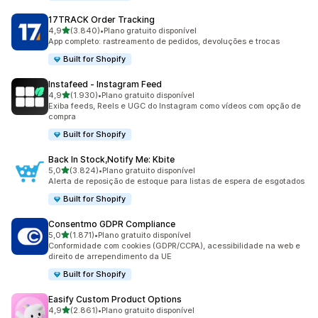
17TRACK Order Tracking
de 5 estrelas
4,9
(3.840)
•
Plano gratuito disponível
3840 avaliações ao todo
App completo: rastreamento de pedidos, devoluções e trocas
Built for Shopify
Instafeed ‑ Instagram Feed
de 5 estrelas
4,9
(1.930)
•
Plano gratuito disponível
1930 avaliações ao todo
Exiba feeds, Reels e UGC do Instagram como vídeos com opção de
compra
Built for Shopify
Back In Stock,Notify Me: Kbite
de 5 estrelas
5,0
(3.824)
•
Plano gratuito disponível
3824 avaliações ao todo
Alerta de reposição de estoque para listas de espera de esgotados
Built for Shopify
Consentmo GDPR Compliance
de 5 estrelas
5,0
(1.871)
•
Plano gratuito disponível
1871 avaliações ao todo
Conformidade com cookies (GDPR/CCPA), acessibilidade na web e
direito de arrependimento da UE
Built for Shopify
Easify Custom Product Options
de 5 estrelas
4,9
(2.861)
•
Plano gratuito disponível
2861 avaliações ao todo