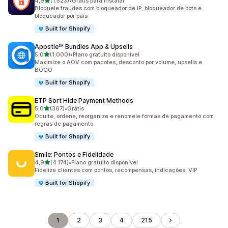
de 5 estrelas
4,9
(1.523)
•
Grátis para instalar
1523 avaliações ao todo
Bloqueie fraudes com bloqueador de IP, bloqueador de bots e
bloqueador por país
Built for Shopify
Appstle℠ Bundles App & Upsells
de 5 estrelas
5,0
(1.000)
•
Plano gratuito disponível
1000 avaliações ao todo
Maximize o AOV com pacotes, desconto por volume, upsells e
BOGO
Built for Shopify
ETP Sort Hide Payment Methods
de 5 estrelas
5,0
(367)
•
Grátis
367 avaliações ao todo
Oculte, ordene, reorganize e renomeie formas de pagamento com
regras de pagamento
Built for Shopify
Smile: Pontos e Fidelidade
de 5 estrelas
4,9
(4.174)
•
Plano gratuito disponível
4174 avaliações ao todo
Fidelize clientes com pontos, recompensas, indicações, VIP
Built for Shopify
1
2
3
4
215