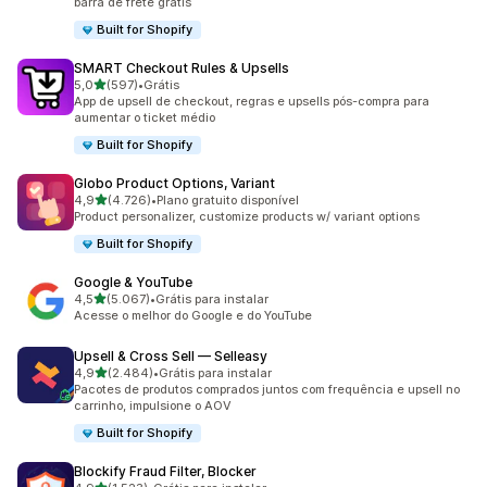
barra de frete grátis
Built for Shopify
SMART Checkout Rules & Upsells
de 5 estrelas
5,0
(597)
•
Grátis
597 avaliações ao todo
App de upsell de checkout, regras e upsells pós-compra para
aumentar o ticket médio
Built for Shopify
Globo Product Options, Variant
de 5 estrelas
4,9
(4.726)
•
Plano gratuito disponível
4726 avaliações ao todo
Product personalizer, customize products w/ variant options
Built for Shopify
Google & YouTube
de 5 estrelas
4,5
(5.067)
•
Grátis para instalar
5067 avaliações ao todo
Acesse o melhor do Google e do YouTube
Upsell & Cross Sell — Selleasy
de 5 estrelas
4,9
(2.484)
•
Grátis para instalar
2484 avaliações ao todo
Pacotes de produtos comprados juntos com frequência e upsell no
carrinho, impulsione o AOV
Built for Shopify
Blockify Fraud Filter, Blocker