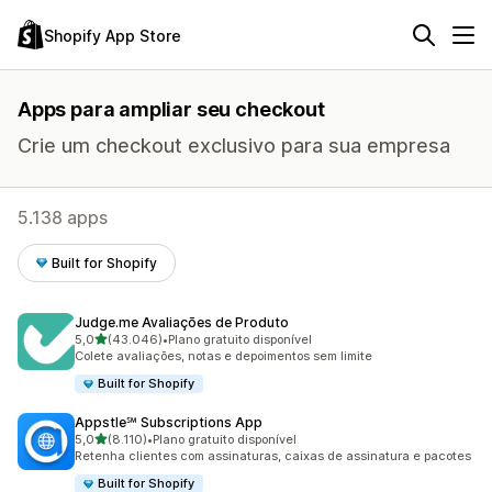
Shopify App Store
Apps para ampliar seu checkout
Crie um checkout exclusivo para sua empresa
5.138 apps
Built for Shopify
Judge.me Avaliações de Produto
de 5 estrelas
5,0
(43.046)
•
Plano gratuito disponível
43046 avaliações ao todo
Colete avaliações, notas e depoimentos sem limite
Built for Shopify
Appstle℠ Subscriptions App
de 5 estrelas
5,0
(8.110)
•
Plano gratuito disponível
8110 avaliações ao todo
Retenha clientes com assinaturas, caixas de assinatura e pacotes
Built for Shopify