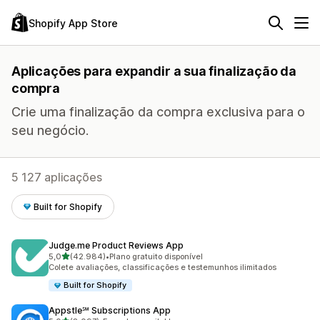
Shopify App Store
Aplicações para expandir a sua finalização da
compra
Crie uma finalização da compra exclusiva para o
seu negócio.
5 127 aplicações
Built for Shopify
Judge.me Product Reviews App
de 5 estrelas
5,0
(42.984)
•
Plano gratuito disponível
42984 total de avaliações
Colete avaliações, classificações e testemunhos ilimitados
Built for Shopify
Appstle℠ Subscriptions App