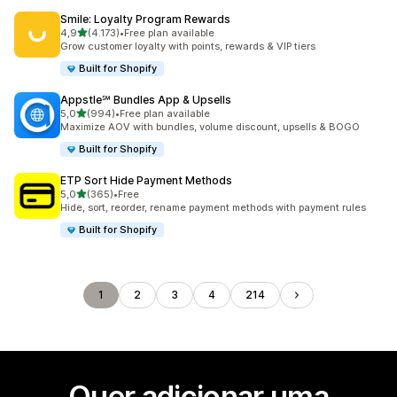
Smile: Loyalty Program Rewards
de 5 estrelas
4,9
(4.173)
•
Free plan available
4173 total de avaliações
Grow customer loyalty with points, rewards & VIP tiers
Built for Shopify
Appstle℠ Bundles App & Upsells
de 5 estrelas
5,0
(994)
•
Free plan available
994 total de avaliações
Maximize AOV with bundles, volume discount, upsells & BOGO
Built for Shopify
ETP Sort Hide Payment Methods
de 5 estrelas
5,0
(365)
•
Free
365 total de avaliações
Hide, sort, reorder, rename payment methods with payment rules
Built for Shopify
1
2
3
4
214
Quer adicionar uma