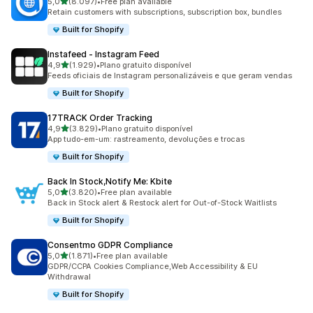
de 5 estrelas
5,0
(8.097)
•
Free plan available
8097 total de avaliações
Retain customers with subscriptions, subscription box, bundles
Built for Shopify
Instafeed ‑ Instagram Feed
de 5 estrelas
4,9
(1.929)
•
Plano gratuito disponível
1929 total de avaliações
Feeds oficiais de Instagram personalizáveis e que geram vendas
Built for Shopify
17TRACK Order Tracking
de 5 estrelas
4,9
(3.829)
•
Plano gratuito disponível
3829 total de avaliações
App tudo-em-um: rastreamento, devoluções e trocas
Built for Shopify
Back In Stock,Notify Me: Kbite
de 5 estrelas
5,0
(3.820)
•
Free plan available
3820 total de avaliações
Back in Stock alert & Restock alert for Out-of-Stock Waitlists
Built for Shopify
Consentmo GDPR Compliance
de 5 estrelas
5,0
(1.871)
•
Free plan available
1871 total de avaliações
GDPR/CCPA Cookies Compliance,Web Accessibility & EU
Withdrawal
Built for Shopify