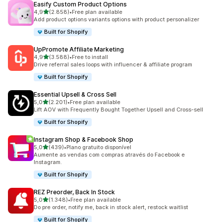
Easify Custom Product Options
de 5 estrelas
4,9
(2.858)
•
Free plan available
2858 total de avaliações
Add product options variants options with product personalizer
Built for Shopify
UpPromote Affiliate Marketing
de 5 estrelas
4,9
(3.588)
•
Free to install
3588 total de avaliações
Drive referral sales loops with influencer & affiliate program
Built for Shopify
Essential Upsell & Cross Sell
de 5 estrelas
5,0
(2.201)
•
Free plan available
2201 total de avaliações
Lift AOV with Frequently Bought Together Upsell and Cross-sell
Built for Shopify
Instagram Shop & Facebook Shop
de 5 estrelas
5,0
(439)
•
Plano gratuito disponível
439 total de avaliações
Aumente as vendas com compras através do Facebook e
Instagram.
Built for Shopify
REZ Preorder, Back In Stock
de 5 estrelas
5,0
(1.348)
•
Free plan available
1348 total de avaliações
Do pre order, notify me, back in stock alert, restock waitlist
Built for Shopify