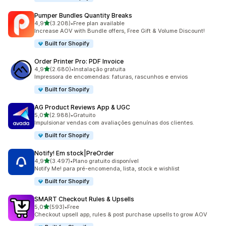
Pumper Bundles Quantity Breaks
de 5 estrelas
4,9
(3.208)
•
Free plan available
3208 total de avaliações
Increase AOV with Bundle offers, Free Gift & Volume Discount!
Built for Shopify
Order Printer Pro: PDF Invoice
de 5 estrelas
4,9
(2.680)
•
Instalação gratuita
2680 total de avaliações
Impressora de encomendas: faturas, rascunhos e envios
Built for Shopify
AG Product Reviews App & UGC
de 5 estrelas
5,0
(2.988)
•
Gratuito
2988 total de avaliações
Impulsionar vendas com avaliações genuínas dos clientes.
Built for Shopify
Notify! Em stock|PreOrder
de 5 estrelas
4,9
(3.497)
•
Plano gratuito disponível
3497 total de avaliações
Notify Me! para pré-encomenda, lista, stock e wishlist
Built for Shopify
SMART Checkout Rules & Upsells
de 5 estrelas
5,0
(593)
•
Free
593 total de avaliações
Checkout upsell app, rules & post purchase upsells to grow AOV