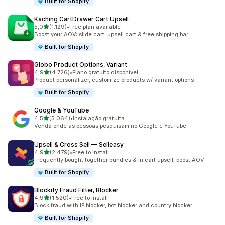
Built for Shopify
Kaching CartDrawer Cart Upsell
de 5 estrelas
5,0
(1.129)
•
Free plan available
1129 total de avaliações
Boost your AOV: slide cart, upsell cart & free shipping bar
Built for Shopify
Globo Product Options, Variant
de 5 estrelas
4,9
(4.726)
•
Plano gratuito disponível
4726 total de avaliações
Product personalizer, customize products w/ variant options
Built for Shopify
Google & YouTube
de 5 estrelas
4,5
(5.064)
•
Instalação gratuita
5064 total de avaliações
Venda onde as pessoas pesquisam no Google e YouTube
Upsell & Cross Sell — Selleasy
de 5 estrelas
4,9
(2.479)
•
Free to install
2479 total de avaliações
Frequently bought together bundles & in cart upsell, boost AOV
Built for Shopify
Blockify Fraud Filter, Blocker
de 5 estrelas
4,9
(1.520)
•
Free to install
1520 total de avaliações
Block fraud with IP blocker, bot blocker and country blocker
Built for Shopify