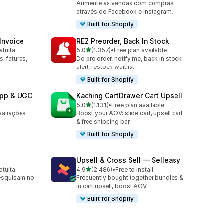
Aumente as vendas com compras
através do Facebook e Instagram.
Built for Shopify
 Invoice
REZ Preorder, Back In Stock
de 5 estrelas
atuita
5,0
(1.357)
•
Free plan available
1357 total de avaliações
 faturas,
Do pre order, notify me, back in stock
alert, restock waitlist
Built for Shopify
App & UGC
Kaching CartDrawer Cart Upsell
de 5 estrelas
5,0
(1.131)
•
Free plan available
1131 total de avaliações
valiações
Boost your AOV: slide cart, upsell cart
& free shipping bar
Built for Shopify
Upsell & Cross Sell — Selleasy
de 5 estrelas
atuita
4,9
(2.486)
•
Free to install
2486 total de avaliações
esquisam no
Frequently bought together bundles &
in cart upsell, boost AOV
Built for Shopify