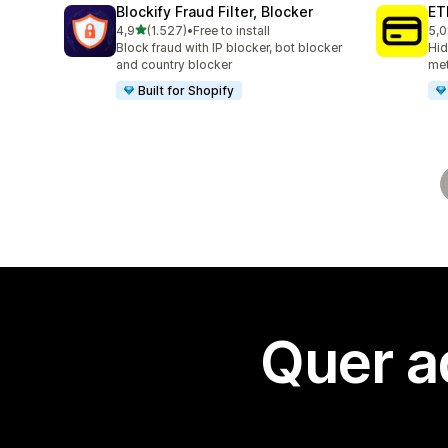
Blockify Fraud Filter, Blocker
ET
de 5 estrelas
4,9
(1.527)
•
Free to install
5,0
1527 total de avaliações
367
Block fraud with IP blocker, bot blocker
Hid
and country blocker
met
Built for Shopify
Quer a