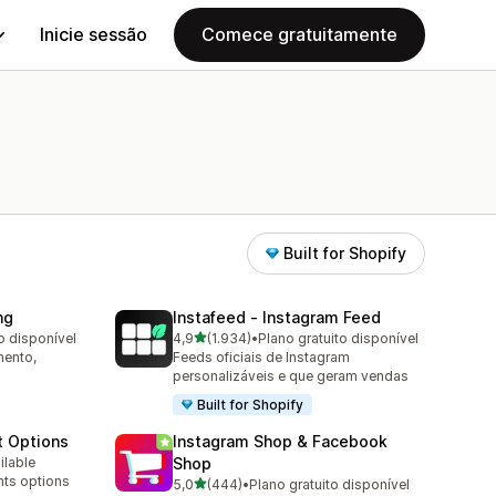
Inicie sessão
Comece gratuitamente
Built for Shopify
ng
Instafeed ‑ Instagram Feed
de 5 estrelas
o disponível
4,9
(1.934)
•
Plano gratuito disponível
1934 total de avaliações
mento,
Feeds oficiais de Instagram
personalizáveis e que geram vendas
Built for Shopify
t Options
Instagram Shop & Facebook
ilable
Shop
nts options
de 5 estrelas
5,0
(444)
•
Plano gratuito disponível
444 total de avaliações