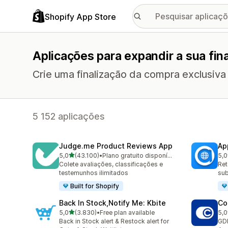
Shopify App Store
Aplicações para expandir a sua fin
Crie uma finalização da compra exclusiva
5 152 aplicações
Judge.me Product Reviews App
Ap
de 5 estrelas
5,0
(43.100)
•
Plano gratuito disponível
5,0
43100 total de avaliações
812
Colete avaliações, classificações e
Ret
testemunhos ilimitados
sub
Built for Shopify
Back In Stock,Notify Me: Kbite
Co
de 5 estrelas
5,0
(3.830)
•
Free plan available
5,0
3830 total de avaliações
187
Back in Stock alert & Restock alert for
GD