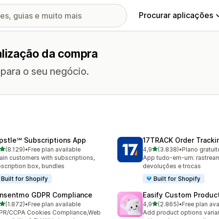
Procurar aplicações
alização da compra
 para o seu negócio.
pstle℠ Subscriptions App
17TRACK Order Tracki
de 5 estrelas
de 5 estrelas
(8.129)
•
Free plan available
4,9
(3.838)
•
Plano gratuit
9 total de avaliações
3838 total de avaliações
ain customers with subscriptions,
App tudo-em-um: rastrea
scription box, bundles
devoluções e trocas
Built for Shopify
Built for Shopify
nsentmo GDPR Compliance
Easify Custom Produc
de 5 estrelas
de 5 estrelas
(1.872)
•
Free plan available
4,9
(2.865)
•
Free plan ava
2 total de avaliações
2865 total de avaliações
PR/CCPA Cookies Compliance,Web
Add product options varia