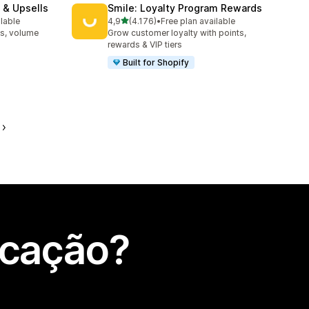
 & Upsells
Smile: Loyalty Program Rewards
de 5 estrelas
ilable
4,9
(4.176)
•
Free plan available
4176 total de avaliações
s, volume
Grow customer loyalty with points,
rewards & VIP tiers
Built for Shopify
icação?