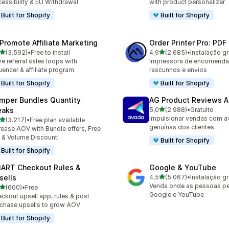
essibility & EU Withdrawal
with product personalizer
Built for Shopify
Built for Shopify
Promote Affiliate Marketing
Order Printer Pro: PDF
de 5 estrelas
de 5 estrelas
(3.592)
•
Free to install
4,9
(2.685)
•
Instalação gr
2 total de avaliações
2685 total de avaliações
ve referral sales loops with
Impressora de encomendas:
luencer & affiliate program
rascunhos e envios
Built for Shopify
Built for Shopify
mper Bundles Quantity
AG Product Reviews 
de 5 estrelas
eaks
5,0
(2.988)
•
Gratuito
2988 total de avaliações
Impulsionar vendas com a
de 5 estrelas
(3.217)
•
Free plan available
7 total de avaliações
genuínas dos clientes.
rease AOV with Bundle offers, Free
t & Volume Discount!
Built for Shopify
Built for Shopify
ART Checkout Rules &
Google & YouTube
de 5 estrelas
sells
4,5
(5.067)
•
Instalação gr
5067 total de avaliações
Venda onde as pessoas p
de 5 estrelas
(600)
•
Free
 total de avaliações
Google e YouTube
ckout upsell app, rules & post
chase upsells to grow AOV
Built for Shopify