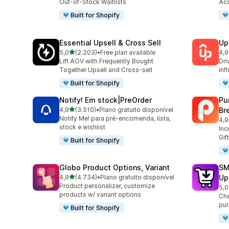
Out-of-Stock Waitlists
Acc
Built for Shopify
Essential Upsell & Cross Sell
Up
de 5 estrelas
5,0
(2.203)
•
Free plan available
4,9
2203 total de avaliações
359
Lift AOV with Frequently Bought
Dri
Together Upsell and Cross-sell
inf
Built for Shopify
Notify! Em stock|PreOrder
Pu
de 5 estrelas
4,9
(3.510)
•
Plano gratuito disponível
Br
3510 total de avaliações
Notify Me! para pré-encomenda, lista,
4,9
321
stock e wishlist
Inc
Gif
Built for Shopify
Globo Product Options, Variant
SM
de 5 estrelas
4,9
(4.734)
•
Plano gratuito disponível
Up
4734 total de avaliações
Product personalizer, customize
5,0
600
products w/ variant options
Che
pur
Built for Shopify