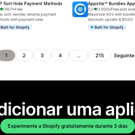
P Sort Hide Payment Methods
Appstle℠ Bundles App
de 5 estrelas
de 5 estrelas
(367)
•
Free
5,0
(1.002)
•
Free plan ava
 total de avaliações
1002 total de avaliações
e, sort, reorder, rename payment
Maximize AOV with bundle
hods with payment rules
discount, upsells & BOGO
Built for Shopify
Built for Shopify
Seguinte
1
2
3
4
…
215
dicionar uma apl
Experimente a Shopify gratuitamente durante 3 dias