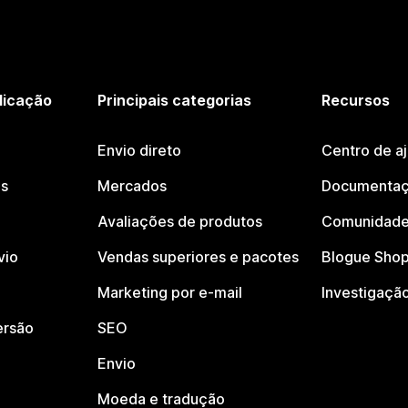
licação
Principais categorias
Recursos
Envio direto
Centro de a
os
Mercados
Documentaç
Avaliações de produtos
Comunidade
vio
Vendas superiores e pacotes
Blogue Shop
Marketing por e-mail
Investigaçã
ersão
SEO
Envio
Moeda e tradução