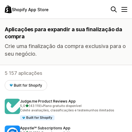
Shopify App Store
Aplicações para expandir a sua finalização da
compra
Crie uma finalização da compra exclusiva para o
seu negócio.
5 157 aplicações
Built for Shopify
Judge.me Product Reviews App
de 5 estrelas
5,0
(43.119)
•
Plano gratuito disponível
43119 total de avaliações
Colete avaliações, classificações e testemunhos ilimitados
Built for Shopify
Appstle℠ Subscriptions App