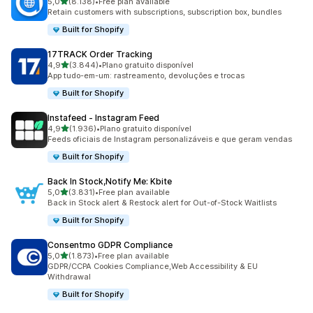
de 5 estrelas
5,0
(8.138)
•
Free plan available
8138 total de avaliações
Retain customers with subscriptions, subscription box, bundles
Built for Shopify
17TRACK Order Tracking
de 5 estrelas
4,9
(3.844)
•
Plano gratuito disponível
3844 total de avaliações
App tudo-em-um: rastreamento, devoluções e trocas
Built for Shopify
Instafeed ‑ Instagram Feed
de 5 estrelas
4,9
(1.936)
•
Plano gratuito disponível
1936 total de avaliações
Feeds oficiais de Instagram personalizáveis e que geram vendas
Built for Shopify
Back In Stock,Notify Me: Kbite
de 5 estrelas
5,0
(3.831)
•
Free plan available
3831 total de avaliações
Back in Stock alert & Restock alert for Out-of-Stock Waitlists
Built for Shopify
Consentmo GDPR Compliance
de 5 estrelas
5,0
(1.873)
•
Free plan available
1873 total de avaliações
GDPR/CCPA Cookies Compliance,Web Accessibility & EU
Withdrawal
Built for Shopify