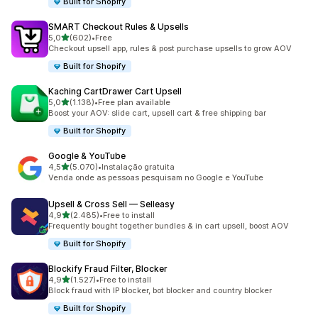
Built for Shopify
SMART Checkout Rules & Upsells
de 5 estrelas
5,0
(602)
•
Free
602 total de avaliações
Checkout upsell app, rules & post purchase upsells to grow AOV
Built for Shopify
Kaching CartDrawer Cart Upsell
de 5 estrelas
5,0
(1.138)
•
Free plan available
1138 total de avaliações
Boost your AOV: slide cart, upsell cart & free shipping bar
Built for Shopify
Google & YouTube
de 5 estrelas
4,5
(5.070)
•
Instalação gratuita
5070 total de avaliações
Venda onde as pessoas pesquisam no Google e YouTube
Upsell & Cross Sell — Selleasy
de 5 estrelas
4,9
(2.485)
•
Free to install
2485 total de avaliações
Frequently bought together bundles & in cart upsell, boost AOV
Built for Shopify
Blockify Fraud Filter, Blocker
de 5 estrelas
4,9
(1.527)
•
Free to install
1527 total de avaliações
Block fraud with IP blocker, bot blocker and country blocker
Built for Shopify