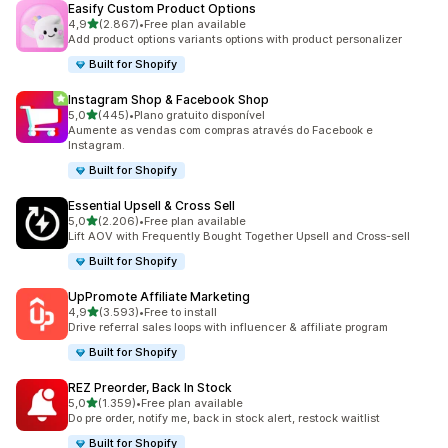
Easify Custom Product Options
de 5 estrelas
4,9
(2.867)
•
Free plan available
2867 total de avaliações
Add product options variants options with product personalizer
Built for Shopify
Instagram Shop & Facebook Shop
de 5 estrelas
5,0
(445)
•
Plano gratuito disponível
445 total de avaliações
Aumente as vendas com compras através do Facebook e
Instagram.
Built for Shopify
Essential Upsell & Cross Sell
de 5 estrelas
5,0
(2.206)
•
Free plan available
2206 total de avaliações
Lift AOV with Frequently Bought Together Upsell and Cross-sell
Built for Shopify
UpPromote Affiliate Marketing
de 5 estrelas
4,9
(3.593)
•
Free to install
3593 total de avaliações
Drive referral sales loops with influencer & affiliate program
Built for Shopify
REZ Preorder, Back In Stock
de 5 estrelas
5,0
(1.359)
•
Free plan available
1359 total de avaliações
Do pre order, notify me, back in stock alert, restock waitlist
Built for Shopify