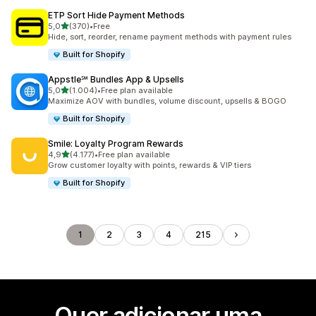
ETP Sort Hide Payment Methods
de 5 estrelas
5,0
(370)
•
Free
370 total de avaliações
Hide, sort, reorder, rename payment methods with payment rules
Built for Shopify
Appstle℠ Bundles App & Upsells
de 5 estrelas
5,0
(1.004)
•
Free plan available
1004 total de avaliações
Maximize AOV with bundles, volume discount, upsells & BOGO
Built for Shopify
Smile: Loyalty Program Rewards
de 5 estrelas
4,9
(4.177)
•
Free plan available
4177 total de avaliações
Grow customer loyalty with points, rewards & VIP tiers
Built for Shopify
1
2
3
4
215
Quer adicionar uma