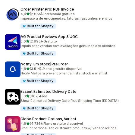
Order Printer Pro: PDF Invoice
de 5 estrelas
4,9
(2.685)
•
Instalação gratuita
2685 total de avaliações
Impressora de encomendas: faturas, rascunhos e envios
Built for Shopify
AG Product Reviews App & UGC
de 5 estrelas
5,0
(2.995)
•
Gratuito
2995 total de avaliações
Impulsionar vendas com avaliações genuínas dos clientes.
Built for Shopify
Notify! Em stock|PreOrder
de 5 estrelas
4,9
(3.514)
•
Plano gratuito disponível
3514 total de avaliações
Notify Me! para pré-encomenda, lista, stock e wishlist
Built for Shopify
Essent Estimated Delivery Date
de 5 estrelas
5,0
(867)
•
Free
867 total de avaliações
Show Estimated Delivery Date Plus Shipping Time (EDD/ETA)
Built for Shopify
Globo Product Options, Variant
de 5 estrelas
4,9
(4.736)
•
Plano gratuito disponível
4736 total de avaliações
Product personalizer, customize products w/ variant options