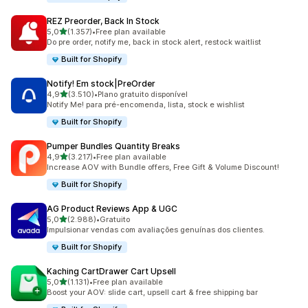
REZ Preorder, Back In Stock
de 5 estrelas
5,0
(1.357)
•
Free plan available
1357 total de avaliações
Do pre order, notify me, back in stock alert, restock waitlist
Built for Shopify
Notify! Em stock|PreOrder
de 5 estrelas
4,9
(3.510)
•
Plano gratuito disponível
3510 total de avaliações
Notify Me! para pré-encomenda, lista, stock e wishlist
Built for Shopify
Pumper Bundles Quantity Breaks
de 5 estrelas
4,9
(3.217)
•
Free plan available
3217 total de avaliações
Increase AOV with Bundle offers, Free Gift & Volume Discount!
Built for Shopify
AG Product Reviews App & UGC
de 5 estrelas
5,0
(2.988)
•
Gratuito
2988 total de avaliações
Impulsionar vendas com avaliações genuínas dos clientes.
Built for Shopify
Kaching CartDrawer Cart Upsell
de 5 estrelas
5,0
(1.131)
•
Free plan available
1131 total de avaliações
Boost your AOV: slide cart, upsell cart & free shipping bar