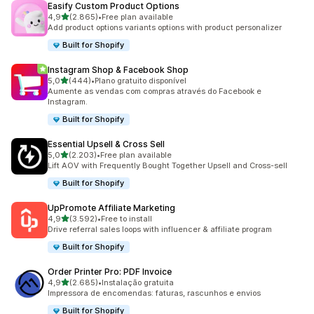
Easify Custom Product Options
de 5 estrelas
4,9
(2.865)
•
Free plan available
2865 total de avaliações
Add product options variants options with product personalizer
Built for Shopify
Instagram Shop & Facebook Shop
de 5 estrelas
5,0
(444)
•
Plano gratuito disponível
444 total de avaliações
Aumente as vendas com compras através do Facebook e
Instagram.
Built for Shopify
Essential Upsell & Cross Sell
de 5 estrelas
5,0
(2.203)
•
Free plan available
2203 total de avaliações
Lift AOV with Frequently Bought Together Upsell and Cross-sell
Built for Shopify
UpPromote Affiliate Marketing
de 5 estrelas
4,9
(3.592)
•
Free to install
3592 total de avaliações
Drive referral sales loops with influencer & affiliate program
Built for Shopify
Order Printer Pro: PDF Invoice
de 5 estrelas
4,9
(2.685)
•
Instalação gratuita
2685 total de avaliações
Impressora de encomendas: faturas, rascunhos e envios
Built for Shopify