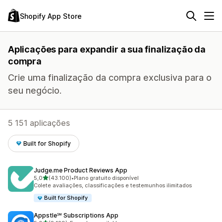
Shopify App Store
Aplicações para expandir a sua finalização da
compra
Crie uma finalização da compra exclusiva para o
seu negócio.
5 151 aplicações
Built for Shopify
Judge.me Product Reviews App
de 5 estrelas
5,0
(43.100)
•
Plano gratuito disponível
43100 total de avaliações
Colete avaliações, classificações e testemunhos ilimitados
Built for Shopify
Appstle℠ Subscriptions App