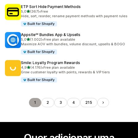
ETP Sort Hide Payment Methods
de 5 estrelas
5,0
(367)
•
Free
367 total de avaliações
Hide, sort, reorder, rename payment methods with payment rules
Built for Shopify
Appstle℠ Bundles App & Upsells
de 5 estrelas
5,0
(1.002)
•
Free plan available
1002 total de avaliações
Maximize AOV with bundles, volume discount, upsells & BOGO
Built for Shopify
Smile: Loyalty Program Rewards
de 5 estrelas
4,9
(4.176)
•
Free plan available
4176 total de avaliações
Grow customer loyalty with points, rewards & VIP tiers
Built for Shopify
1
2
3
4
215
Quer adicionar uma