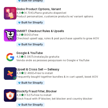
Built for Shopify
Globo Product Options, Variant
de 5 estrelas
4,9
(4.734)
•
Plano gratuito disponível
4734 total de avaliações
Product personalizer, customize products w/ variant options
Built for Shopify
SMART Checkout Rules & Upsells
de 5 estrelas
5,0
(600)
•
Free
600 total de avaliações
Checkout upsell app, rules & post purchase upsells to grow AOV
Built for Shopify
Google & YouTube
de 5 estrelas
4,5
(5.067)
•
Instalação gratuita
5067 total de avaliações
Venda onde as pessoas pesquisam no Google e YouTube
Upsell & Cross Sell — Selleasy
de 5 estrelas
4,9
(2.486)
•
Free to install
2486 total de avaliações
Frequently bought together bundles & in cart upsell, boost AOV
Built for Shopify
Blockify Fraud Filter, Blocker
de 5 estrelas
4,9
(1.527)
•
Free to install
1527 total de avaliações
Block fraud with IP blocker, bot blocker and country blocker
Built for Shopify