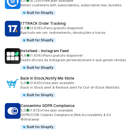
de 5 estrelas
5,0
(8.129)
•
Free plan available
8129 total de avaliações
Retain customers with subscriptions, subscription box, bundles
Built for Shopify
17TRACK Order Tracking
de 5 estrelas
4,9
(3.838)
•
Plano gratuito disponível
3838 total de avaliações
App tudo-em-um: rastreamento, devoluções e trocas
Built for Shopify
Instafeed ‑ Instagram Feed
de 5 estrelas
4,9
(1.934)
•
Plano gratuito disponível
1934 total de avaliações
Feeds oficiais de Instagram personalizáveis e que geram vendas
Built for Shopify
Back In Stock,Notify Me: Kbite
de 5 estrelas
5,0
(3.830)
•
Free plan available
3830 total de avaliações
Back in Stock alert & Restock alert for Out-of-Stock Waitlists
Built for Shopify
Consentmo GDPR Compliance
de 5 estrelas
5,0
(1.872)
•
Free plan available
1872 total de avaliações
GDPR/CCPA Cookies Compliance,Web Accessibility & EU
Withdrawal
Built for Shopify