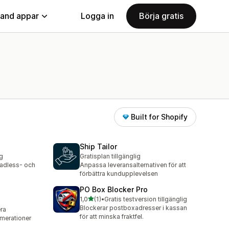
land appar
Logga in
Börja gratis
Built for Shopify
Ship Tailor
ig
Gratisplan tillgänglig
headless- och
Anpassa leveransalternativen för att
förbättra kundupplevelsen
PO Box Blocker Pro
av 5 stjärnor
1,0
(1)
•
Gratis testversion tillgänglig
1 recensioner totalt
Blockerar postboxadresser i kassan
era
för att minska fraktfel.
merationer