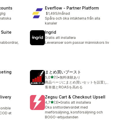
counts
Everflow ‑ Partner Platform
glig
$1,495/månad
matiska
Spåra och öka intäkterna från alla
kanaler
 Suite
Ingrid
Gratis att installera
snabbordrar,
Leveranser som passar människors liv
a
keting
まとめ買いブースト
av 5 stjärnor
5,0
(1)
•
無料体験あり
1 recensioner totalt
商品ページにまとめ買いセットを設置し、
客単価とROASを高める
livery
Zegsu Cart & Checkout Upsell
av 5 stjärnor
4,7
(3)
•
Gratis att installera
3 recensioner totalt
Öka snittordervärdet med
ponible
merförsäljning, korsförsäljning och
 COD et
BOGO-erbjudanden