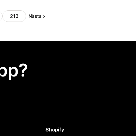
Nästa
213
app?
Shopify