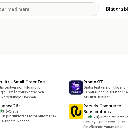
Bläddra b
rtLift ‑ Small Order Fee
PromoKIT
tis testversion tillgänglig
Gratis testversion tillgängl
g till småorderavgifter och
Rabatter och lojalitet för 
ukorgstillägg i kassan
API first-butiker.
fluenceGift
Recurly Commerce
av 5 stjärnor
(1)
•
Gratis
Subscriptions
ecensioner totalt
ll in produktgränser för automatisk
av 5 stjärnor
3,9
(23)
•
Gratis att install
23 recensioner totalt
 % rabatt i kassan.
Recurly Commerce – prenu
för växande varumärken