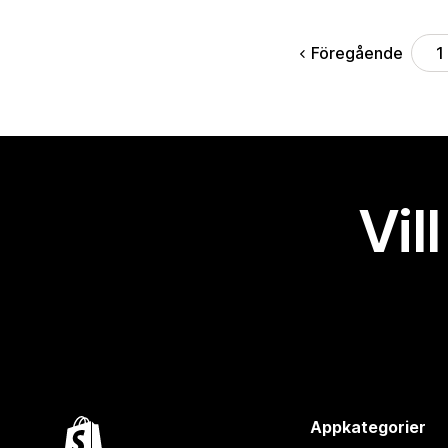
Föregående
1
Vil
Appkategorier