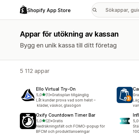
Shopify App Store
Appar för utökning av kassan
Bygg en unik kassa till ditt företag
5 112 appar
Ello Virtual Try‑On
Ca
av 5 stjärnor
5,0
(1)
•
Gratisplan tillgänglig
Gra
1 recensioner totalt
Låt kunder prova vad som helst –
Läg
kläder, väskor, glasögon
var
Oxify Countdown Timer Bar
In
av 5 stjärnor
5,0
(2)
•
Gratis
5,0
2 recensioner totalt
1 r
Nedräkningsfält och FOMO-popup för
Stä
BFCM och produktlanseringar
100