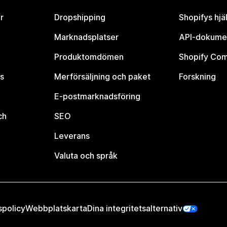
r
Dropshipping
Shopifys hjä
Marknadsplatser
API-dokume
Produktomdömen
Shopify Co
s
Merförsäljning och paket
Forskning
E-postmarknadsföring
ch
SEO
Leverans
Valuta och språk
spolicy
Webbplatskarta
Dina integritetsalternativ