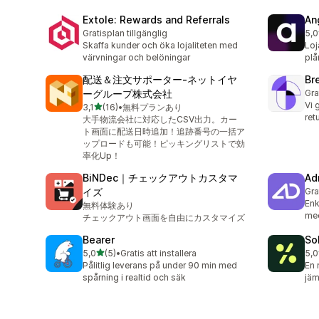
Extole: Rewards and Referrals
An
Gratisplan tillgänglig
5,0
3 r
Skaffa kunder och öka lojaliteten med
Loj
värvningar och belöningar
plå
配送＆注文サポーター‑ネットイヤ
Bre
ーグループ株式会社
Gra
Vi 
av 5 stjärnor
3,1
(16)
•
無料プランあり
16 recensioner totalt
ret
大手物流会社に対応したCSV出力。カー
ト画面に配送日時追加！追跡番号の一括ア
ップロードも可能！ピッキングリストで効
率化Up！
BiNDec｜チェックアウトカスタマ
Ad
イズ
Gra
Enk
無料体験あり
me
チェックアウト画面を自由にカスタマイズ
Bearer
So
av 5 stjärnor
5,0
(5)
•
Gratis att installera
5,0
5 recensioner totalt
1 r
Pålitlig leverans på under 90 min med
En 
spårning i realtid och säk
jäm