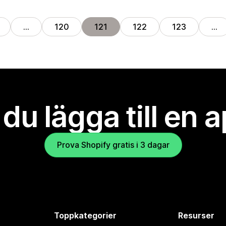
…
120
121
122
123
…
l du lägga till en 
Prova Shopify gratis i 3 dagar
Toppkategorier
Resurser