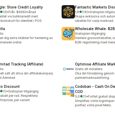
gle: Store Credit Loyalty
Fantastic Markets Dis
av 5 stjärnor
av 5 stjärnor
(3)
•
Från $999/månad
1,8
(16)
•
Gratisplan tillgän
ecensioner totalt
16 recensioner totalt
alitet via butikskredit med
Skapa exklusiva och auto
nbokskort för identitet i POS.
rabatter för varje marknad.
lla
Wholesale Whale: B2B
tis
Gratisplan tillgänglig
ger dig extra intäkter för hantering av
Hantera grossistrabatter, 
urnerade ordrar.
B2B-registrering med mer
mitad Tracking (Affiliate)
Optimise Affiliate Mar
tis
Gratis att installera
elt sätt att driva din affiliatekampanj
Öka din försäljning genom
d Admitad
partnermarknadsföring.
lo Discount
Codoban ‑ Cash On De
av 5 stjärnor
(1)
•
Gratisplan tillgänglig
COD
ecensioner totalt
rabatt per rad. Respektera
av 5 stjärnor
5,0
(1)
•
Forfait gratuit dis
1 recensioner totalt
förpriser, per variant.
Simplifiez votre logistique
purifiez votre pixel Meta.