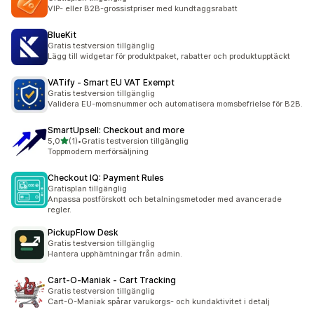
VIP- eller B2B-grossistpriser med kundtaggsrabatt
BlueKit
Gratis testversion tillgänglig
Lägg till widgetar för produktpaket, rabatter och produktupptäckt
VATify ‑ Smart EU VAT Exempt
Gratis testversion tillgänglig
Validera EU-momsnummer och automatisera momsbefrielse för B2B.
SmartUpsell: Checkout and more
av 5 stjärnor
5,0
(1)
•
Gratis testversion tillgänglig
1 recensioner totalt
Toppmodern merförsäljning
Checkout IQ: Payment Rules
Gratisplan tillgänglig
Anpassa postförskott och betalningsmetoder med avancerade
regler.
PickupFlow Desk
Gratis testversion tillgänglig
Hantera upphämtningar från admin.
Cart‑O‑Maniak ‑ Cart Tracking
Gratis testversion tillgänglig
Cart-O-Maniak spårar varukorgs- och kundaktivitet i detalj