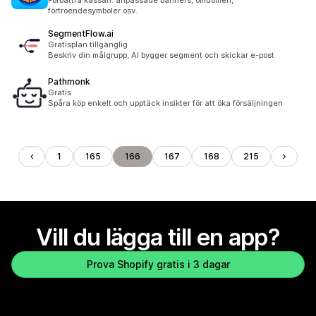
Förbättra kassan: anpassade banners, omdömen,
förtroendesymboler osv.
SegmentFlow.ai
Gratisplan tillgänglig
Beskriv din målgrupp, AI bygger segment och skickar e-post
Pathmonk
Gratis
Spåra köp enkelt och upptäck insikter för att öka försäljningen
1
165
166
167
168
215
Vill du lägga till en app?
Prova Shopify gratis i 3 dagar