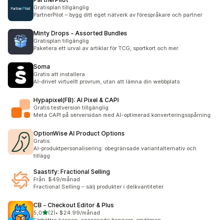
Gratisplan tillgänglig
PartnerPilot – bygg ditt eget nätverk av förespråkare och partner
Minty Drops ‑ Assorted Bundles
Gratisplan tillgänglig
Paketera ett urval av artiklar för TCG, sportkort och mer.
Soma
Gratis att installera
AI-drivet virtuellt provrum, utan att lämna din webbplats
Hypapixel(FB): AI Pixel & CAPI
Gratis testversion tillgänglig
Meta CAPI på serversidan med AI-optimerad konverteringsspårning
OptionWise AI Product Options
Gratis
AI-produktpersonalisering: obegränsade variantalternativ och
tillägg
Saastify: Fractional Selling
Från $49/månad
Fractional Selling – sälj produkter i delkvantiteter
CB ‑ Checkout Editor & Plus
av 5 stjärnor
5,0
(2)
•
$24.99/månad
2 recensioner totalt