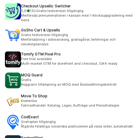
Checkout Upsells: Switcher
av 5 stjärnor
5,0
(3)
•
Gratis testversion tillgänglig
3 recensioner totalt
Merförsälj prenumerationer i kassan med 1-klicksuppgradering med
mera
GoSho Cart & Upsells
Gratis testversion tillgänglig
Merförsäljning i sidovarukorg, gratisgåvor, belöningar och
varukorgsanalys
Tomify GTM Pixel Pro
Free trial available
Multi-market GTM for storefront and checkout, GA4 ready.
MOQ Guard
Gratis
Noggrann tillämpning av MOQ med åsidosättningskontroll
Move To Shop
Kostenlos
Fahrradhandel: Katalog, Lager, Aufträge und Preisstrategie
CodExact
Gratisplan tillgänglig
Åtgärda felaktiga rumänska postnummer på varje order, automatiskt
PartnerPilot