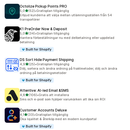
Octolize Pickup Points PRO
av 5 stjärnor
5,0
(52)
•
Gratisplan tillgänglig
52 recensioner totalt
Erbjud kunderna att välja mellan utlämningsställen från 54
transportörer
K1 PreOrder Now & Deposit
av 5 stjärnor
5,0
(34)
•
Gratisplan tillgänglig
34 recensioner totalt
Hantera förbeställningar nu med delbetalning eller uppdelad
betalning
Built for Shopify
DS Sort Hide Payment Shipping
av 5 stjärnor
4,9
(25)
•
Gratisplan tillgänglig
25 recensioner totalt
Dölj, sortera och ändra ordning på fraktmetoder, dölj och ändra
ordning på betalningsmetoder
Built for Shopify
Attentive: AI‑led Email &SMS
av 5 stjärnor
4,8
(106)
•
Gratis att installera
106 recensioner totalt
Sms och e-post som hjälper varumärken att öka sin ROI
Customer Accounts Deluxe
av 5 stjärnor
4,1
(33)
•
Gratisplan tillgänglig
33 recensioner totalt
Öka lojalitet & återköp med en modern kundportal
Built for Shopify