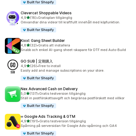
Built for Shopify
Clevercat Shoppable Videos
av 5 stjärnor
4,9
(18)
•
Gratisplan tillgänglig
18 recensioner totalt
Omvandlar dina videor till kraftfullt innehåll med köpfunktion.
Built for Shopify
Kixxl: Gang Sheet Builder
av 5 stjärnor
4,8
(32)
•
Gratis att installera
32 recensioner totalt
Snabb och enkel AI-gang sheet-skapare för DTF med Auto-Build
GO SUB | 定期購入
av 5 stjärnor
4,9
(26)
•
Free to install
26 recensioner totalt
Easily add and manage subscriptions on your store.
Built for Shopify
Nex Advanced Cash on Delivery
av 5 stjärnor
5,0
(137)
•
Gratis testversion tillgänglig
137 recensioner totalt
Ställ in postförskottsavgift och begränsa postförskott med villkor
Built for Shopify
∞ Google Ads Tracking & GTM
av 5 stjärnor
4,9
(191)
•
Gratis testversion tillgänglig
191 recensioner totalt
Spårning på serversidan för Google Ads-spårning och GA4
Built for Shopify