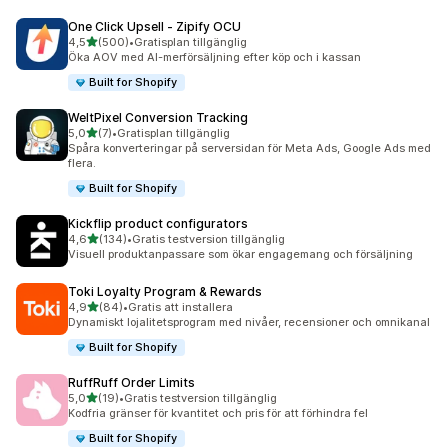
One Click Upsell ‑ Zipify OCU
av 5 stjärnor
4,5
(500)
•
Gratisplan tillgänglig
500 recensioner totalt
Öka AOV med AI-merförsäljning efter köp och i kassan
Built for Shopify
WeltPixel Conversion Tracking
av 5 stjärnor
5,0
(7)
•
Gratisplan tillgänglig
7 recensioner totalt
Spåra konverteringar på serversidan för Meta Ads, Google Ads med
flera.
Built for Shopify
Kickflip product configurators
av 5 stjärnor
4,6
(134)
•
Gratis testversion tillgänglig
134 recensioner totalt
Visuell produktanpassare som ökar engagemang och försäljning
Toki Loyalty Program & Rewards
av 5 stjärnor
4,9
(84)
•
Gratis att installera
84 recensioner totalt
Dynamiskt lojalitetsprogram med nivåer, recensioner och omnikanal
Built for Shopify
RuffRuff Order Limits
av 5 stjärnor
5,0
(19)
•
Gratis testversion tillgänglig
19 recensioner totalt
Kodfria gränser för kvantitet och pris för att förhindra fel
Built for Shopify