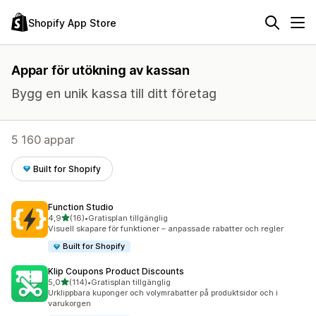
Shopify App Store
Appar för utökning av kassan
Bygg en unik kassa till ditt företag
5 160 appar
Built for Shopify
Function Studio
av 5 stjärnor
4,9
(16)
•
Gratisplan tillgänglig
16 recensioner totalt
Visuell skapare för funktioner – anpassade rabatter och regler
Built for Shopify
Klip Coupons Product Discounts
av 5 stjärnor
5,0
(114)
•
Gratisplan tillgänglig
114 recensioner totalt
Urklippbara kuponger och volymrabatter på produktsidor och i
varukorgen