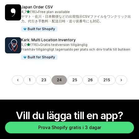
Japan Order CSV
av 5 stjärnor
4,7
(18)
•
Free plan available
18 recensioner totalt
ヤマト・佐川・日本郵便などの出荷指示CSVファイルをワンクリック出
力。代引き手数料・配送日時・送り状番号にも対応。
Built for Shopify
Kark: Multi Location Inventory
av 5 stjärnor
5,0
(116)
•
Gratis testversion tillgänglig
116 recensioner totalt
Framhäv tillgängligt lagersaldo per plats och driv trafik till butiken
Built for Shopify
1
23
24
25
26
215
Vill du lägga till en app?
Prova Shopify gratis i 3 dagar