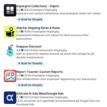
Supergrid Collections ‑ Depict
av 5 stjärnor
4,5
(42)
•
Gratisplan tillgänglig
42 recensioner totalt
Exponera och sortera kollektioner med produkter, bilder och videor.
Built for Shopify
ShipZip Shipping Rates & Rules
av 5 stjärnor
5,0
(406)
•
Gratisplan tillgänglig
406 recensioner totalt
Anpassade fraktpriser och datum för lokal leverans efter
postnummer.
Steppun Discount
av 5 stjärnor
4,8
(34)
•
Gratis testversion tillgänglig
34 recensioner totalt
Sätt en gräns för rabatter baserat på antal eller belopp för att
skydda marginalerna.
Built for Shopify
Report Toaster: Custom Reports
av 5 stjärnor
5,0
(204)
•
Gratisplan tillgänglig
204 recensioner totalt
Öka effektiviteten med anpassad rapportering och dataanalys
Built for Shopify
AdScale AI Ads Meta/Google Ads
av 5 stjärnor
4,7
(337)
•
Gratis testversion tillgänglig
337 recensioner totalt
Få AI-annonser och agentiskt annonsmaterial på Google Ads och
Facebook Ads