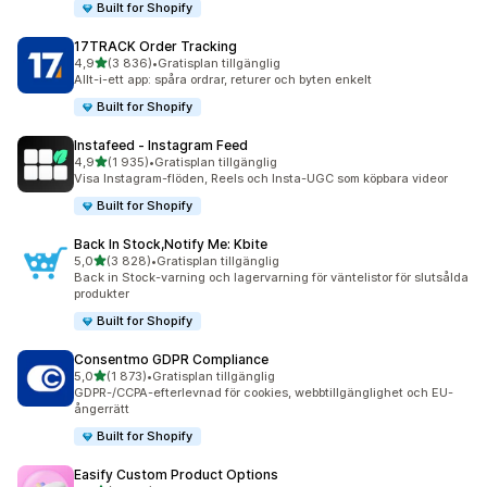
Built for Shopify
17TRACK Order Tracking
av 5 stjärnor
4,9
(3 836)
•
Gratisplan tillgänglig
3836 recensioner totalt
Allt-i-ett app: spåra ordrar, returer och byten enkelt
Built for Shopify
Instafeed ‑ Instagram Feed
av 5 stjärnor
4,9
(1 935)
•
Gratisplan tillgänglig
1935 recensioner totalt
Visa Instagram-flöden, Reels och Insta-UGC som köpbara videor
Built for Shopify
Back In Stock,Notify Me: Kbite
av 5 stjärnor
5,0
(3 828)
•
Gratisplan tillgänglig
3828 recensioner totalt
Back in Stock-varning och lagervarning för väntelistor för slutsålda
produkter
Built for Shopify
Consentmo GDPR Compliance
av 5 stjärnor
5,0
(1 873)
•
Gratisplan tillgänglig
1873 recensioner totalt
GDPR-/CCPA-efterlevnad för cookies, webbtillgänglighet och EU-
ångerrätt
Built for Shopify
Easify Custom Product Options