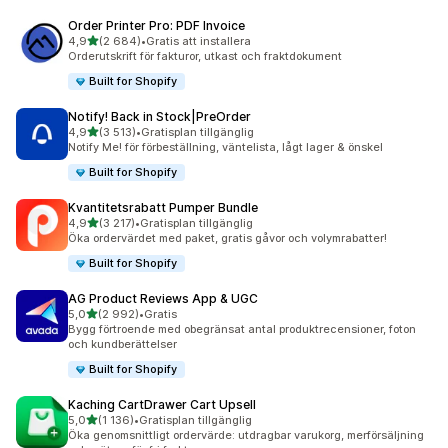
Order Printer Pro: PDF Invoice
av 5 stjärnor
4,9
(2 684)
•
Gratis att installera
2684 recensioner totalt
Orderutskrift för fakturor, utkast och fraktdokument
Built for Shopify
Notify! Back in Stock|PreOrder
av 5 stjärnor
4,9
(3 513)
•
Gratisplan tillgänglig
3513 recensioner totalt
Notify Me! för förbeställning, väntelista, lågt lager & önskel
Built for Shopify
Kvantitetsrabatt Pumper Bundle
av 5 stjärnor
4,9
(3 217)
•
Gratisplan tillgänglig
3217 recensioner totalt
Öka ordervärdet med paket, gratis gåvor och volymrabatter!
Built for Shopify
AG Product Reviews App & UGC
av 5 stjärnor
5,0
(2 992)
•
Gratis
2992 recensioner totalt
Bygg förtroende med obegränsat antal produktrecensioner, foton
och kundberättelser
Built for Shopify
Kaching CartDrawer Cart Upsell
av 5 stjärnor
5,0
(1 136)
•
Gratisplan tillgänglig
1136 recensioner totalt
Öka genomsnittligt ordervärde: utdragbar varukorg, merförsäljning