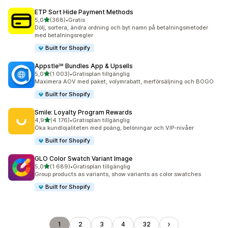
ETP Sort Hide Payment Methods
av 5 stjärnor
5,0
(368)
•
Gratis
368 recensioner totalt
Dölj, sortera, ändra ordning och byt namn på betalningsmetoder
med betalningsregler
Built for Shopify
Appstle℠ Bundles App & Upsells
av 5 stjärnor
5,0
(1 003)
•
Gratisplan tillgänglig
1003 recensioner totalt
Maximera AOV med paket, volymrabatt, merförsäljning och BOGO
Built for Shopify
Smile: Loyalty Program Rewards
av 5 stjärnor
4,9
(4 176)
•
Gratisplan tillgänglig
4176 recensioner totalt
Öka kundlojaliteten med poäng, belöningar och VIP-nivåer
Built for Shopify
GLO Color Swatch Variant Image
av 5 stjärnor
5,0
(1 689)
•
Gratisplan tillgänglig
1689 recensioner totalt
Group products as variants, show variants as color swatches
Built for Shopify
1
2
3
4
32