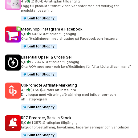
av 5 stjärnor
4,9
(2 864)
•
Gratisplan tillgänglig
2864 recensioner totalt
Lägg till produktalternativ och varianter med ett verktyg för
produktanpassning
Built for Shopify
MetaShop: Instagram & Facebook
av 5 stjärnor
5,0
(445)
•
Gratisplan tillgänglig
445 recensioner totalt
Öka försäljningen med shopping på Facebook och Instagram.
Built for Shopify
Essential Upsell & Cross Sell
av 5 stjärnor
5,0
(2 204)
•
Gratisplan tillgänglig
2204 recensioner totalt
Öka AOV med mer- och korsförsäljning för ”ofta köpta tillsammans”
Built for Shopify
UpPromote Affiliate Marketing
av 5 stjärnor
4,9
(3 591)
•
Gratis att installera
3591 recensioner totalt
Driv loopar med värvningsförsäljning med influencer- och
affiliateprogram
Built for Shopify
REZ Preorder, Back In Stock
av 5 stjärnor
5,0
(1 357)
•
Gratisplan tillgänglig
1357 recensioner totalt
Erbjud förbeställning, bevakning, lageraviseringar och väntelistor
Built for Shopify