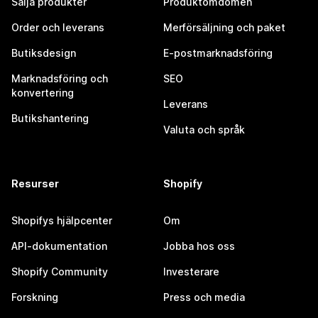
Sälja produkter
Produktomdömen
Order och leverans
Merförsäljning och paket
Butiksdesign
E-postmarknadsföring
Marknadsföring och
SEO
konvertering
Leverans
Butikshantering
Valuta och språk
Resurser
Shopify
Shopifys hjälpcenter
Om
API-dokumentation
Jobba hos oss
Shopify Community
Investerare
Forskning
Press och media