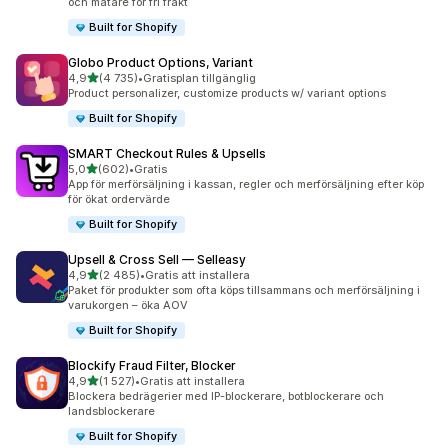
och mätare för fri frakt
Built for Shopify
Globo Product Options, Variant
av 5 stjärnor
4,9
(4 735)
•
Gratisplan tillgänglig
4735 recensioner totalt
Product personalizer, customize products w/ variant options
Built for Shopify
SMART Checkout Rules & Upsells
av 5 stjärnor
5,0
(602)
•
Gratis
602 recensioner totalt
App för merförsäljning i kassan, regler och merförsäljning efter köp
för ökat ordervärde
Built for Shopify
Upsell & Cross Sell — Selleasy
av 5 stjärnor
4,9
(2 485)
•
Gratis att installera
2485 recensioner totalt
Paket för produkter som ofta köps tillsammans och merförsäljning i
varukorgen – öka AOV
Built for Shopify
Blockify Fraud Filter, Blocker
av 5 stjärnor
4,9
(1 527)
•
Gratis att installera
1527 recensioner totalt
Blockera bedrägerier med IP-blockerare, botblockerare och
landsblockerare
Built for Shopify