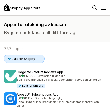
Shopify App Store
Appar för utökning av kassan
Bygg en unik kassa till ditt företag
757 appar
Built for Shopify
Judge.me Product Reviews App
av 5 stjärnor
5,0
(43 090)
•
Gratisplan tillgänglig
43090 recensioner totalt
Samla obegränsat med produktrecensioner, betyg och omdömen
Built for Shopify
Appstle℠ Subscriptions App
av 5 stjärnor
5,0
(8 132)
•
Gratisplan tillgänglig
8132 recensioner totalt
Behåll kunder med prenumerationer, prenumerationsboxar och
paket