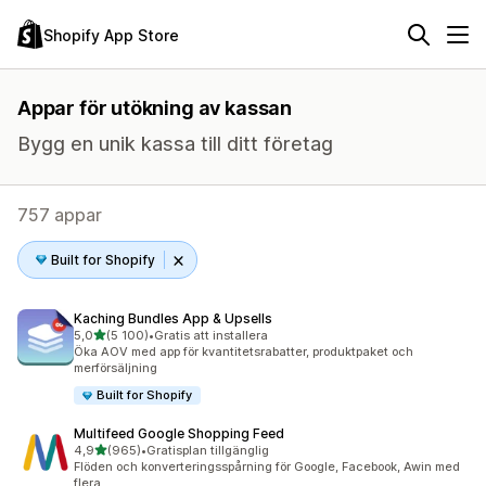
Shopify App Store
Appar för utökning av kassan
Bygg en unik kassa till ditt företag
757 appar
Built for Shopify
Kaching Bundles App & Upsells
av 5 stjärnor
5,0
(5 100)
•
Gratis att installera
5100 recensioner totalt
Öka AOV med app för kvantitetsrabatter, produktpaket och
merförsäljning
Built for Shopify
Multifeed Google Shopping Feed
av 5 stjärnor
4,9
(965)
•
Gratisplan tillgänglig
965 recensioner totalt
Flöden och konverteringsspårning för Google, Facebook, Awin med
flera