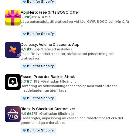
Built for Shopify
AppHero: Free Gifts BOGO Offer
av 5 stjärnor
5,0
(328)
•
Gratis
328 recensioner totalt
Lägg automatiskt till gratisgåvor vid köp: GWP, BOGO och köp X, få
Y
Built for Shopify
Dealeasy: Volume Discounts App
av 5 stjärnor
4,9
(585)
•
Gratis att installera
585 recensioner totalt
Paket för kvantitetsrabatter, nivåbaserad prissättning och
gratisgåvor.
Built for Shopify
Essent Preorder Back in Stock
av 5 stjärnor
5,0
(1 192)
•
Gratisplan tillgänglig
1192 recensioner totalt
Hantering av förbeställningar och förköp med väntelista för
meddelanden om åter i lager
Built for Shopify
Blockify Checkout Customizer
av 5 stjärnor
4,9
(275)
•
Gratisplan tillgänglig
275 recensioner totalt
Kassaregler, anpassning av kassan och rabatter för att öka det
genomsnittliga ordervärdet
Built for Shopify