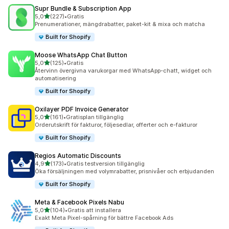
Supr Bundle & Subscription App
av 5 stjärnor
5,0
(227)
•
Gratis
227 recensioner totalt
Prenumerationer, mängdrabatter, paket-kit & mixa och matcha
Built for Shopify
Moose WhatsApp Chat Button
av 5 stjärnor
5,0
(125)
•
Gratis
125 recensioner totalt
Återvinn övergivna varukorgar med WhatsApp-chatt, widget och
automatisering
Built for Shopify
Oxilayer PDF Invoice Generator
av 5 stjärnor
5,0
(161)
•
Gratisplan tillgänglig
161 recensioner totalt
Orderutskrift för fakturor, följesedlar, offerter och e-fakturor
Built for Shopify
Regios Automatic Discounts
av 5 stjärnor
4,9
(173)
•
Gratis testversion tillgänglig
173 recensioner totalt
Öka försäljningen med volymrabatter, prisnivåer och erbjudanden
Built for Shopify
Meta & Facebook Pixels Nabu
av 5 stjärnor
5,0
(104)
•
Gratis att installera
104 recensioner totalt
Exakt Meta Pixel-spårning för bättre Facebook Ads