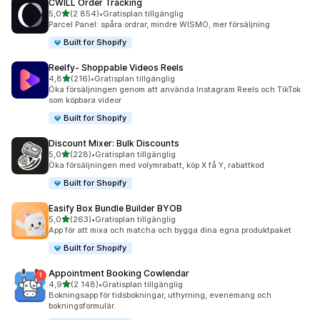
CWILL Order Tracking
av 5 stjärnor
5,0
(2 854)
•
Gratisplan tillgänglig
2854 recensioner totalt
Parcel Panel: spåra ordrar, mindre WISMO, mer försäljning
Built for Shopify
Reelfy‑ Shoppable Videos Reels
av 5 stjärnor
4,8
(216)
•
Gratisplan tillgänglig
216 recensioner totalt
Öka försäljningen genom att använda Instagram Reels och TikTok
som köpbara videor
Built for Shopify
Discount Mixer: Bulk Discounts
av 5 stjärnor
5,0
(228)
•
Gratisplan tillgänglig
228 recensioner totalt
Öka försäljningen med volymrabatt, köp X få Y, rabattkod
Built for Shopify
Easify Box Bundle Builder BYOB
av 5 stjärnor
5,0
(263)
•
Gratisplan tillgänglig
263 recensioner totalt
App för att mixa och matcha och bygga dina egna produktpaket
Built for Shopify
Appointment Booking Cowlendar
av 5 stjärnor
4,9
(2 148)
•
Gratisplan tillgänglig
2148 recensioner totalt
Bokningsapp för tidsbokningar, uthyrning, evenemang och
bokningsformulär.