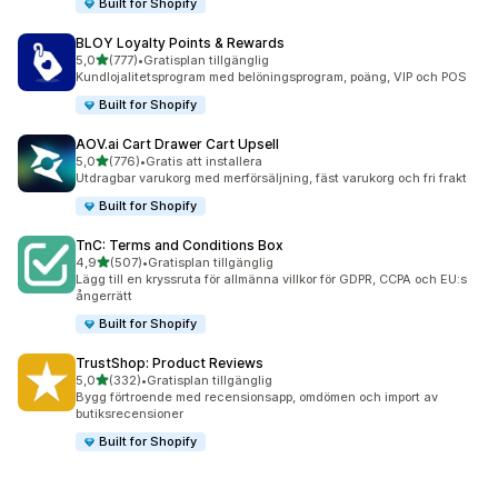
Built for Shopify
BLOY Loyalty Points & Rewards
av 5 stjärnor
5,0
(777)
•
Gratisplan tillgänglig
777 recensioner totalt
Kundlojalitetsprogram med belöningsprogram, poäng, VIP och POS
Built for Shopify
AOV.ai Cart Drawer Cart Upsell
av 5 stjärnor
5,0
(776)
•
Gratis att installera
776 recensioner totalt
Utdragbar varukorg med merförsäljning, fäst varukorg och fri frakt
Built for Shopify
TnC: Terms and Conditions Box
av 5 stjärnor
4,9
(507)
•
Gratisplan tillgänglig
507 recensioner totalt
Lägg till en kryssruta för allmänna villkor för GDPR, CCPA och EU:s
ångerrätt
Built for Shopify
TrustShop: Product Reviews
av 5 stjärnor
5,0
(332)
•
Gratisplan tillgänglig
332 recensioner totalt
Bygg förtroende med recensionsapp, omdömen och import av
butiksrecensioner
Built for Shopify