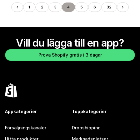
1
2
3
4
5
6
32
Vill du lägga till en app?
Prova Shopify gratis i 3 dagar
Appkategorier
Toppkategorier
Försäljningskanaler
Dropshipping
Hitta produkter
Marknadsplatser