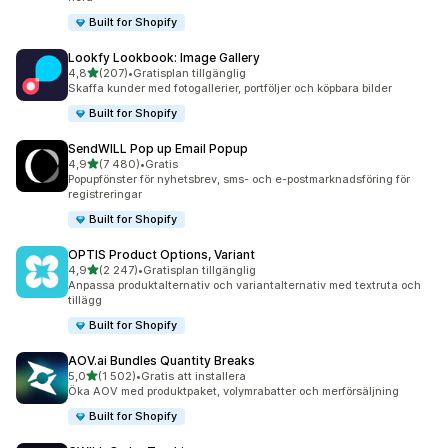
Built for Shopify
Lookfy Lookbook: Image Gallery
av 5 stjärnor
4,8
(207)
•
Gratisplan tillgänglig
207 recensioner totalt
Skaffa kunder med fotogallerier, portföljer och köpbara bilder
Built for Shopify
SendWILL Pop up Email Popup
av 5 stjärnor
4,9
(7 480)
•
Gratis
7480 recensioner totalt
Popupfönster för nyhetsbrev, sms- och e-postmarknadsföring för
registreringar
Built for Shopify
OPTIS Product Options, Variant
av 5 stjärnor
4,9
(2 247)
•
Gratisplan tillgänglig
2247 recensioner totalt
Anpassa produktalternativ och variantalternativ med textruta och
tillägg
Built for Shopify
AOV.ai Bundles Quantity Breaks
av 5 stjärnor
5,0
(1 502)
•
Gratis att installera
1502 recensioner totalt
Öka AOV med produktpaket, volymrabatter och merförsäljning
Built for Shopify