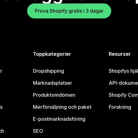
Prova Shopify gratis i 3 dagar
Toppkategorier
Resurser
r
Dropshipping
Shopifys hjä
Marknadsplatser
API-dokume
Produktomdömen
Shopify Co
s
Merförsäljning och paket
Forskning
E-postmarknadsföring
ch
SEO