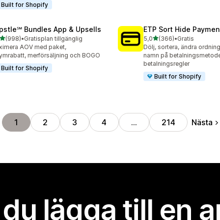
Built for Shopify
pstle℠ Bundles App & Upsells
ETP Sort Hide Payme
av 5 stjärnor
av 5 stjärnor
(998)
•
Gratisplan tillgänglig
5,0
(366)
•
Gratis
 recensioner totalt
366 recensioner totalt
ximera AOV med paket,
Dölj, sortera, ändra ordnin
ymrabatt, merförsäljning och BOGO
namn på betalningsmetod
betalningsregler
Built for Shopify
Built for Shopify
Nästa
1
2
3
4
…
214
l du lägga till en 