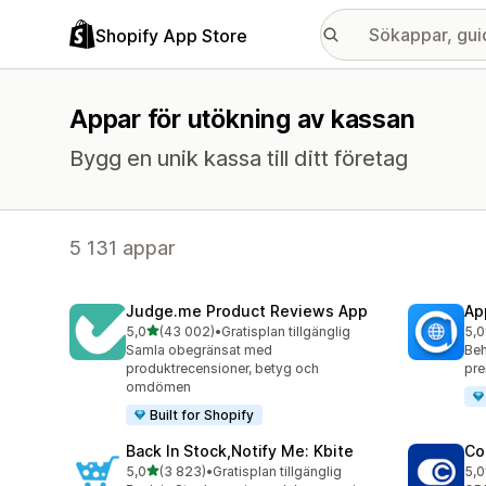
Shopify App Store
Appar för utökning av kassan
Bygg en unik kassa till ditt företag
5 131 appar
Judge.me Product Reviews App
Ap
av 5 stjärnor
5,0
(43 002)
•
Gratisplan tillgänglig
5,0
43002 recensioner totalt
810
Samla obegränsat med
Beh
produktrecensioner, betyg och
pre
omdömen
Built for Shopify
Back In Stock,Notify Me: Kbite
Co
av 5 stjärnor
5,0
(3 823)
•
Gratisplan tillgänglig
5,0
3823 recensioner totalt
187