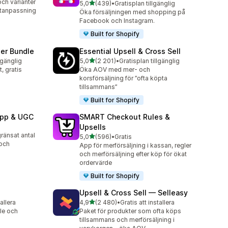
och varianter
av 5 stjärnor
5,0
(439)
•
Gratisplan tillgänglig
439 recensioner totalt
ktanpassning
Öka försäljningen med shopping på
Facebook och Instagram.
Built for Shopify
per Bundle
Essential Upsell & Cross Sell
av 5 stjärnor
lgänglig
5,0
(2 201)
•
Gratisplan tillgänglig
2201 recensioner totalt
, gratis
Öka AOV med mer- och
korsförsäljning för ”ofta köpta
tillsammans”
Built for Shopify
App & UGC
SMART Checkout Rules &
Upsells
ränsat antal
av 5 stjärnor
5,0
(596)
•
Gratis
596 recensioner totalt
 och
App för merförsäljning i kassan, regler
och merförsäljning efter köp för ökat
ordervärde
Built for Shopify
Upsell & Cross Sell — Selleasy
av 5 stjärnor
tallera
4,9
(2 480)
•
Gratis att installera
2480 recensioner totalt
le och
Paket för produkter som ofta köps
tillsammans och merförsäljning i