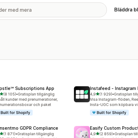
Bläddra b
pstle℠ Subscriptions App
Instafeed ‑ Instagram
av 5 stjärnor
av 5 stjärnor
(8 105)
•
Gratisplan tillgänglig
4,9
(1 929)
•
Gratisplan til
5 recensioner totalt
1929 recensioner totalt
åll kunder med prenumerationer,
Visa Instagram-flöden, Ree
numerationsboxar och paket
Insta-UGC som köpbara vi
Built for Shopify
Built for Shopify
nsentmo GDPR Compliance
Easify Custom Produc
av 5 stjärnor
av 5 stjärnor
(1 871)
•
Gratisplan tillgänglig
4,9
(2 859)
•
Gratisplan til
1 recensioner totalt
2859 recensioner totalt