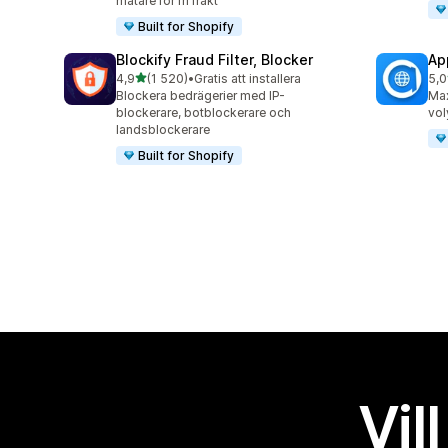
mätare för fri frakt
Built for Shopify
Blockify Fraud Filter, Blocker
Ap
av 5 stjärnor
4,9
(1 520)
•
Gratis att installera
5,0
1520 recensioner totalt
998
Blockera bedrägerier med IP-
Ma
blockerare, botblockerare och
vol
landsblockerare
Built for Shopify
Vil