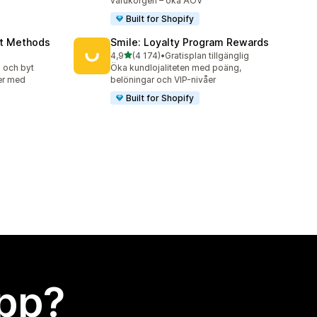
varukorgen – öka AOV
Built for Shopify
nt Methods
Smile: Loyalty Program Rewards
av 5 stjärnor
4,9
(4 174)
•
Gratisplan tillgänglig
4174 recensioner totalt
g och byt
Öka kundlojaliteten med poäng,
er med
belöningar och VIP-nivåer
Built for Shopify
app?