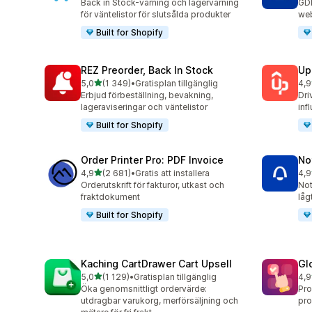
Back in Stock-varning och lagervarning
GDP
för väntelistor för slutsålda produkter
web
Built for Shopify
REZ Preorder, Back In Stock
Up
av 5 stjärnor
5,0
(1 349)
•
Gratisplan tillgänglig
4,9
1349 recensioner totalt
358
Erbjud förbeställning, bevakning,
Dri
lageraviseringar och väntelistor
inf
Built for Shopify
Order Printer Pro: PDF Invoice
No
av 5 stjärnor
4,9
(2 681)
•
Gratis att installera
4,9
2681 recensioner totalt
349
Orderutskrift för fakturor, utkast och
Not
fraktdokument
låg
Built for Shopify
Kaching CartDrawer Cart Upsell
Gl
av 5 stjärnor
5,0
(1 129)
•
Gratisplan tillgänglig
4,9
1129 recensioner totalt
472
Öka genomsnittligt ordervärde:
Pro
utdragbar varukorg, merförsäljning och
pro