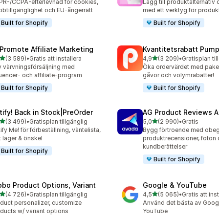
R-/CCPA-efterlevnad för cookies,
Lägg till produktalternativ 
btillgänglighet och EU-ångerrätt
med ett verktyg för produ
Built for Shopify
Built for Shopify
Promote Affiliate Marketing
Kvantitetsrabatt Pum
av 5 stjärnor
av 5 stjärnor
(3 589)
•
Gratis att installera
4,9
(3 209)
•
Gratisplan til
9 recensioner totalt
3209 recensioner totalt
v värvningsförsäljning med
Öka ordervärdet med paket
luencer- och affiliate-program
gåvor och volymrabatter!
Built for Shopify
Built for Shopify
tify! Back in Stock|PreOrder
AG Product Reviews 
av 5 stjärnor
av 5 stjärnor
(3 499)
•
Gratisplan tillgänglig
5,0
(2 990)
•
Gratis
9 recensioner totalt
2990 recensioner totalt
ify Me! för förbeställning, väntelista,
Bygg förtroende med obeg
t lager & önskel
produktrecensioner, foton
kundberättelser
Built for Shopify
Built for Shopify
obo Product Options, Variant
Google & YouTube
av 5 stjärnor
av 5 stjärnor
(4 726)
•
Gratisplan tillgänglig
4,5
(5 065)
•
Gratis att ins
6 recensioner totalt
5065 recensioner totalt
duct personalizer, customize
Använd det bästa av Goog
ducts w/ variant options
YouTube