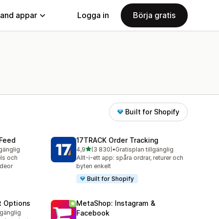
land appar
Logga in
Börja gratis
Built for Shopify
 Feed
17TRACK Order Tracking
av 5 stjärnor
lgänglig
4,9
(3 830)
•
Gratisplan tillgänglig
3830 recensioner totalt
ls och
Allt-i-ett app: spåra ordrar, returer och
deor
byten enkelt
Built for Shopify
t Options
MetaShop: Instagram &
lgänglig
Facebook