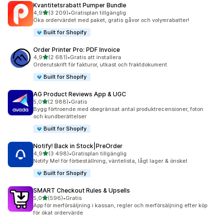
Kvantitetsrabatt Pumper Bundle
av 5 stjärnor
4,9
(3 209)
•
Gratisplan tillgänglig
3209 recensioner totalt
Öka ordervärdet med paket, gratis gåvor och volymrabatter!
Built for Shopify
Order Printer Pro: PDF Invoice
av 5 stjärnor
4,9
(2 681)
•
Gratis att installera
2681 recensioner totalt
Orderutskrift för fakturor, utkast och fraktdokument
Built for Shopify
AG Product Reviews App & UGC
av 5 stjärnor
5,0
(2 988)
•
Gratis
2988 recensioner totalt
Bygg förtroende med obegränsat antal produktrecensioner, foton
och kundberättelser
Built for Shopify
Notify! Back in Stock|PreOrder
av 5 stjärnor
4,9
(3 498)
•
Gratisplan tillgänglig
3498 recensioner totalt
Notify Me! för förbeställning, väntelista, lågt lager & önskel
Built for Shopify
SMART Checkout Rules & Upsells
av 5 stjärnor
5,0
(596)
•
Gratis
596 recensioner totalt
App för merförsäljning i kassan, regler och merförsäljning efter köp
för ökat ordervärde