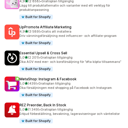
av 5 stjärnor
4,9
(2 858)
•
Gratisplan tillgänglig
2858 recensioner totalt
Lägg till produktalternativ och varianter med ett verktyg för
produktanpassning
Built for Shopify
UpPromote Affiliate Marketing
av 5 stjärnor
4,9
(3 589)
•
Gratis att installera
3589 recensioner totalt
Driv värvningsförsäljning med influencer- och affiliate-program
Built for Shopify
Essential Upsell & Cross Sell
av 5 stjärnor
5,0
(2 201)
•
Gratisplan tillgänglig
2201 recensioner totalt
Öka AOV med mer- och korsförsäljning för ”ofta köpta tillsammans”
Built for Shopify
MetaShop: Instagram & Facebook
av 5 stjärnor
5,0
(439)
•
Gratisplan tillgänglig
439 recensioner totalt
Öka försäljningen med shopping på Facebook och Instagram.
Built for Shopify
REZ Preorder, Back In Stock
av 5 stjärnor
5,0
(1 349)
•
Gratisplan tillgänglig
1349 recensioner totalt
Erbjud förbeställning, bevakning, lageraviseringar och väntelistor
Built for Shopify