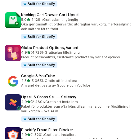
Built for Shopify
Kaching CartDrawer Cart Upsell
av 5 stjärnor
5,0
(1 129)
•
Gratisplan tillgänglig
1129 recensioner totalt
Öka genomsnittligt ordervärde: utdragbar varukorg, merförsäljning
och mätare för fri frakt
Built for Shopify
Globo Product Options, Variant
av 5 stjärnor
4,9
(4 726)
•
Gratisplan tillgänglig
4726 recensioner totalt
Product personalizer, customize products w/ variant options
Built for Shopify
Google & YouTube
av 5 stjärnor
4,5
(5 065)
•
Gratis att installera
5065 recensioner totalt
Använd det bästa av Google och YouTube
Upsell & Cross Sell — Selleasy
av 5 stjärnor
4,9
(2 480)
•
Gratis att installera
2480 recensioner totalt
Paket för produkter som ofta köps tillsammans och merförsäljning i
varukorgen – öka AOV
Built for Shopify
Blockify Fraud Filter, Blocker
av 5 stjärnor
4,9
(1 520)
•
Gratis att installera
1520 recensioner totalt