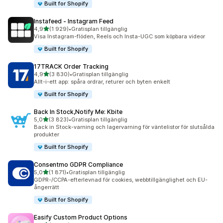
Built for Shopify
Instafeed ‑ Instagram Feed
av 5 stjärnor
4,9
(1 929)
•
Gratisplan tillgänglig
1929 recensioner totalt
Visa Instagram-flöden, Reels och Insta-UGC som köpbara videor
Built for Shopify
17TRACK Order Tracking
av 5 stjärnor
4,9
(3 830)
•
Gratisplan tillgänglig
3830 recensioner totalt
Allt-i-ett app: spåra ordrar, returer och byten enkelt
Built for Shopify
Back In Stock,Notify Me: Kbite
av 5 stjärnor
5,0
(3 823)
•
Gratisplan tillgänglig
3823 recensioner totalt
Back in Stock-varning och lagervarning för väntelistor för slutsålda
produkter
Built for Shopify
Consentmo GDPR Compliance
av 5 stjärnor
5,0
(1 871)
•
Gratisplan tillgänglig
1871 recensioner totalt
GDPR-/CCPA-efterlevnad för cookies, webbtillgänglighet och EU-
ångerrätt
Built for Shopify
Easify Custom Product Options