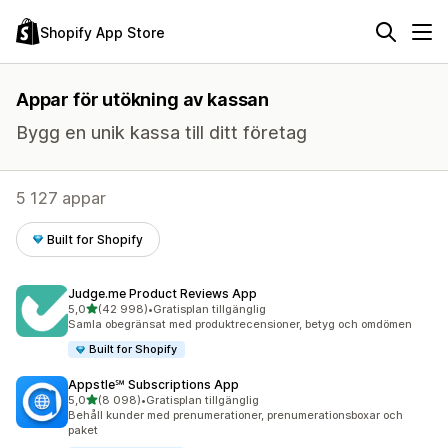
Shopify App Store
Appar för utökning av kassan
Bygg en unik kassa till ditt företag
5 127 appar
Built for Shopify
Judge.me Product Reviews App
av 5 stjärnor
5,0
(42 998)
•
Gratisplan tillgänglig
42998 recensioner totalt
Samla obegränsat med produktrecensioner, betyg och omdömen
Built for Shopify
Appstle℠ Subscriptions App
av 5 stjärnor
5,0
(8 098)
•
Gratisplan tillgänglig
8098 recensioner totalt
Behåll kunder med prenumerationer, prenumerationsboxar och
paket