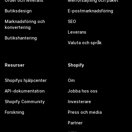
Order och leverans
Merförsäljning och paket
Butiksdesign
E-postmarknadsföring
Marknadsföring och
SEO
konvertering
Leverans
Butikshantering
Valuta och språk
Resurser
Shopify
Shopifys hjälpcenter
Om
API-dokumentation
Jobba hos oss
Shopify Community
Investerare
Forskning
Press och media
Partner