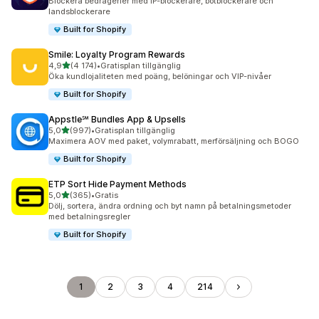
Blockera bedrägerier med IP-blockerare, botblockerare och
landsblockerare
Built for Shopify
Smile: Loyalty Program Rewards
av 5 stjärnor
4,9
(4 174)
•
Gratisplan tillgänglig
4174 recensioner totalt
Öka kundlojaliteten med poäng, belöningar och VIP-nivåer
Built for Shopify
Appstle℠ Bundles App & Upsells
av 5 stjärnor
5,0
(997)
•
Gratisplan tillgänglig
997 recensioner totalt
Maximera AOV med paket, volymrabatt, merförsäljning och BOGO
Built for Shopify
ETP Sort Hide Payment Methods
av 5 stjärnor
5,0
(365)
•
Gratis
365 recensioner totalt
Dölj, sortera, ändra ordning och byt namn på betalningsmetoder
med betalningsregler
Built for Shopify
1
2
3
4
214