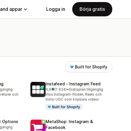
land appar
Logga in
Börja gratis
Built for Shopify
ng
Instafeed ‑ Instagram Feed
av 5 stjärnor
lgänglig
4,9
(1 934)
•
Gratisplan tillgänglig
1934 recensioner totalt
 returer och
Visa Instagram-flöden, Reels och
Insta-UGC som köpbara videor
Built for Shopify
t Options
MetaShop: Instagram &
lgänglig
Facebook