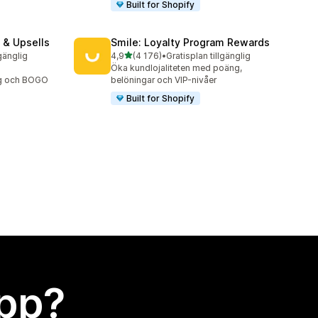
Built for Shopify
 & Upsells
Smile: Loyalty Program Rewards
av 5 stjärnor
lgänglig
4,9
(4 176)
•
Gratisplan tillgänglig
4176 recensioner totalt
Öka kundlojaliteten med poäng,
ng och BOGO
belöningar och VIP-nivåer
Built for Shopify
app?