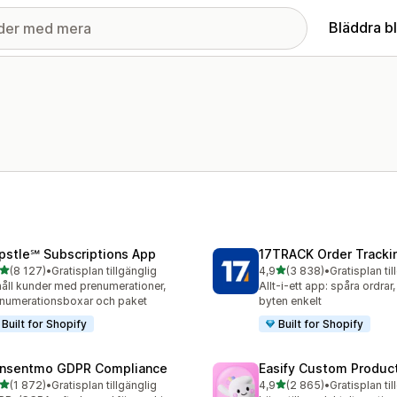
Bläddra b
pstle℠ Subscriptions App
17TRACK Order Tracki
av 5 stjärnor
av 5 stjärnor
(8 127)
•
Gratisplan tillgänglig
4,9
(3 838)
•
Gratisplan til
7 recensioner totalt
3838 recensioner totalt
åll kunder med prenumerationer,
Allt-i-ett app: spåra ordrar,
numerationsboxar och paket
byten enkelt
Built for Shopify
Built for Shopify
nsentmo GDPR Compliance
Easify Custom Produc
av 5 stjärnor
av 5 stjärnor
(1 872)
•
Gratisplan tillgänglig
4,9
(2 865)
•
Gratisplan til
2 recensioner totalt
2865 recensioner totalt