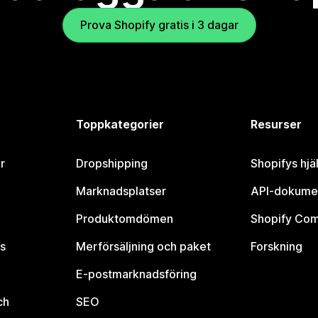
Prova Shopify gratis i 3 dagar
Toppkategorier
Resurser
r
Dropshipping
Shopifys hjä
Marknadsplatser
API-dokume
Produktomdömen
Shopify Co
s
Merförsäljning och paket
Forskning
E-postmarknadsföring
ch
SEO