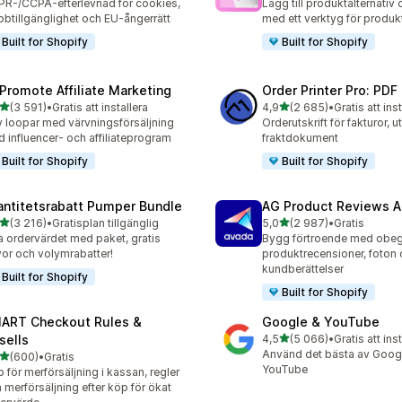
R-/CCPA-efterlevnad för cookies,
Lägg till produktalternativ 
btillgänglighet och EU-ångerrätt
med ett verktyg för produ
Built for Shopify
Built for Shopify
Promote Affiliate Marketing
Order Printer Pro: PDF
av 5 stjärnor
av 5 stjärnor
(3 591)
•
Gratis att installera
4,9
(2 685)
•
Gratis att ins
1 recensioner totalt
2685 recensioner totalt
v loopar med värvningsförsäljning
Orderutskrift för fakturor, 
 influencer- och affiliateprogram
fraktdokument
Built for Shopify
Built for Shopify
antitetsrabatt Pumper Bundle
AG Product Reviews 
av 5 stjärnor
av 5 stjärnor
(3 216)
•
Gratisplan tillgänglig
5,0
(2 987)
•
Gratis
6 recensioner totalt
2987 recensioner totalt
 ordervärdet med paket, gratis
Bygg förtroende med obeg
or och volymrabatter!
produktrecensioner, foton
kundberättelser
Built for Shopify
Built for Shopify
ART Checkout Rules &
Google & YouTube
av 5 stjärnor
sells
4,5
(5 066)
•
Gratis att ins
5066 recensioner totalt
Använd det bästa av Goog
av 5 stjärnor
(600)
•
Gratis
 recensioner totalt
YouTube
 för merförsäljning i kassan, regler
 merförsäljning efter köp för ökat