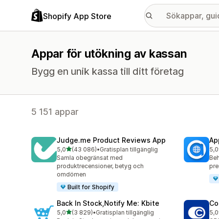
Shopify App Store
Appar för utökning av kassan
Bygg en unik kassa till ditt företag
5 151 appar
Judge.me Product Reviews App
Ap
av 5 stjärnor
5,0
(43 086)
•
Gratisplan tillgänglig
5,0
43086 recensioner totalt
812
Samla obegränsat med
Beh
produktrecensioner, betyg och
pre
omdömen
Built for Shopify
Back In Stock,Notify Me: Kbite
Co
av 5 stjärnor
5,0
(3 829)
•
Gratisplan tillgänglig
5,0
3829 recensioner totalt
187