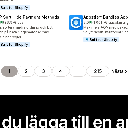
ervärde
Built for Shopify
P Sort Hide Payment Methods
Appstle℠ Bundles App
av 5 stjärnor
av 5 stjärnor
(367)
•
Gratis
5,0
(1 001)
•
Gratisplan til
 recensioner totalt
1001 recensioner totalt
j, sortera, ändra ordning och byt
Maximera AOV med paket,
n på betalningsmetoder med
volymrabatt, merförsäljni
alningsregler
Built for Shopify
Built for Shopify
Nästa
1
2
3
4
…
215
l du lägga till en 