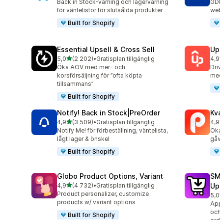
Back in Stock-varning och lagervarning
GDP
för väntelistor för slutsålda produkter
web
Built for Shopify
Essential Upsell & Cross Sell
Up
av 5 stjärnor
5,0
(2 202)
•
Gratisplan tillgänglig
4,9
2202 recensioner totalt
359
Öka AOV med mer- och
Dri
korsförsäljning för ”ofta köpta
med
tillsammans”
Built for Shopify
Notify! Back in Stock|PreOrder
Kv
av 5 stjärnor
4,9
(3 509)
•
Gratisplan tillgänglig
4,9
3509 recensioner totalt
321
Notify Me! för förbeställning, väntelista,
Öka
lågt lager & önskel
gåv
Built for Shopify
Globo Product Options, Variant
SM
av 5 stjärnor
4,9
(4 732)
•
Gratisplan tillgänglig
Up
4732 recensioner totalt
Product personalizer, customize
5,0
600
products w/ variant options
App
och
Built for Shopify