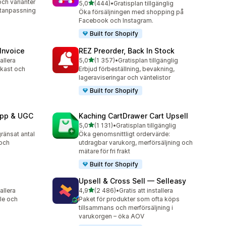
och varianter
av 5 stjärnor
5,0
(444)
•
Gratisplan tillgänglig
444 recensioner totalt
ktanpassning
Öka försäljningen med shopping på
Facebook och Instagram.
Built for Shopify
 Invoice
REZ Preorder, Back In Stock
av 5 stjärnor
tallera
5,0
(1 357)
•
Gratisplan tillgänglig
1357 recensioner totalt
utkast och
Erbjud förbeställning, bevakning,
lageraviseringar och väntelistor
Built for Shopify
App & UGC
Kaching CartDrawer Cart Upsell
av 5 stjärnor
5,0
(1 131)
•
Gratisplan tillgänglig
1131 recensioner totalt
ränsat antal
Öka genomsnittligt ordervärde:
 och
utdragbar varukorg, merförsäljning och
mätare för fri frakt
Built for Shopify
Upsell & Cross Sell — Selleasy
av 5 stjärnor
tallera
4,9
(2 486)
•
Gratis att installera
2486 recensioner totalt
le och
Paket för produkter som ofta köps
tillsammans och merförsäljning i
varukorgen – öka AOV