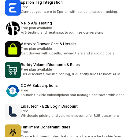
Epsilon Tag Integration
Free
Connect your store to Epsilon with consent-based tracking.
Nelio A/B Testing
Free plan available
A/B testing and heatmaps to optimize conversions
Attravo: Drawer Cart & Upsells
Free plan available
Cart drawer with upsells, reward tiers and shipping goals
Buddy Volume Discounts & Rules
Free plan available
Tier discounts, volume pricing, & quantity rules to boost AOV
COVA Subscriptions
Free
Launch flexible subscriptions and manage contracts with ease
Libautech ‑ B2B Login Discount
Free
Wholesale pricing and volume discounts for B2B customers
Fulfillment Constraint Rules
Free
Create fulfillment rules that control where products ship from