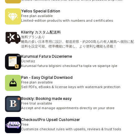
Yellos Special Edition
Free plan available
Limited-edition products with numbers and certificates
Kilarity カスタム配送料
無料プランあり
離島の多い日本専用に設計。都道府県・約200島もの有人離島へ個別に配
送料を設定可能。標準機能に準拠し、より便利な機能も搭載！
Kurumsal Fatura Düzenleme
Ücretsiz
Kurumsal fatura bilgisini checkout'ta topla ve siparişe işle
Pan ‑ Easy Digital Downlaod
Free plan available
Sell PDFs, eBooks & license keys with watermark protection
Bookly: Booking made easy
Free trial available
Accept and manage appointments directly on your store
CheckoutPro Upsell Customizer
Free
Customize checkout rules with upsells, reviews & trust tools