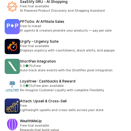
SaaStify GRU ‑ AI Shopping
Free trial available
AI Powered Product Discovery and Shopping Assistant
PPToGo: AI Affiliate Sales
Free to install
AI agents & creators promote your products — pay per sale
Urgify – Urgency Suite
Free trial available
Displays urgency with countdowns, stock alerts, and popups
ShortPen Integration
เต็ม 5 ดาว
5.0
(1)
•
Free
ทั้งหมด 1 รีวิว
Auto-track store events with the ShortPen pixel integration
Loyaltree : Cashbacks & Reward
เต็ม 5 ดาว
5.0
(1)
•
Free plan available
ทั้งหมด 1 รีวิว
Re-Imagine Customer Loyalty with complete Flexibility
Attach: Upsell & Cross‑Sell
Free
Lightweight upsells and cross-sells across your store
WealthMeUp
Free trial available
Rewards that build value