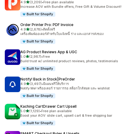
เต็ม 5 ดาว
4.9
(3,209)
•
Free plan available
ทั้งหมด 3209 รีวิว
Increase AOV with Bundle offers, Free Gift & Volume Discount!
Built for Shopify
Order Printer Pro: PDF Invoice
เต็ม 5 ดาว
4.9
(2,678)
•
ติดตั้งฟรี
ทั้งหมด 2678 รีวิว
เครื่องพิมพ์ออเดอร์สำหรับใบแจ้งหนี้ ร่าง และเอกสารส่งของ
Built for Shopify
AG Product Reviews App & UGC
เต็ม 5 ดาว
5.0
(2,987)
•
Free
ทั้งหมด 2987 รีวิว
Build trust w/ unlimited product reviews, photos, testimonials
Built for Shopify
Notify! Back in Stock|PreOrder
เต็ม 5 ดาว
4.9
(3,497)
•
มีแผนฟรีให้บริการ
ทั้งหมด 3497 รีวิว
Notify Me! พรีออเดอร์ รายการรอ สต็อกใกล้หมด และ wishlist
Built for Shopify
Kaching CartDrawer Cart Upsell
เต็ม 5 ดาว
5.0
(1,129)
•
Free plan available
ทั้งหมด 1129 รีวิว
Boost your AOV: slide cart, upsell cart & free shipping bar
Built for Shopify
SMART Checkout Rules & Upsells