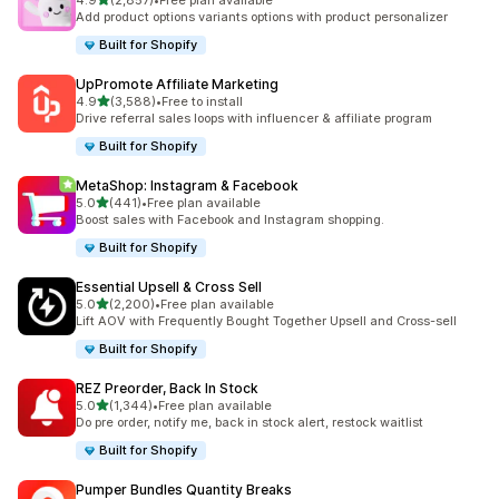
4.9
(2,857)
•
Free plan available
ทั้งหมด 2857 รีวิว
Add product options variants options with product personalizer
Built for Shopify
UpPromote Affiliate Marketing
เต็ม 5 ดาว
4.9
(3,588)
•
Free to install
ทั้งหมด 3588 รีวิว
Drive referral sales loops with influencer & affiliate program
Built for Shopify
MetaShop: Instagram & Facebook
เต็ม 5 ดาว
5.0
(441)
•
Free plan available
ทั้งหมด 441 รีวิว
Boost sales with Facebook and Instagram shopping.
Built for Shopify
Essential Upsell & Cross Sell
เต็ม 5 ดาว
5.0
(2,200)
•
Free plan available
ทั้งหมด 2200 รีวิว
Lift AOV with Frequently Bought Together Upsell and Cross-sell
Built for Shopify
REZ Preorder, Back In Stock
เต็ม 5 ดาว
5.0
(1,344)
•
Free plan available
ทั้งหมด 1344 รีวิว
Do pre order, notify me, back in stock alert, restock waitlist
Built for Shopify
Pumper Bundles Quantity Breaks