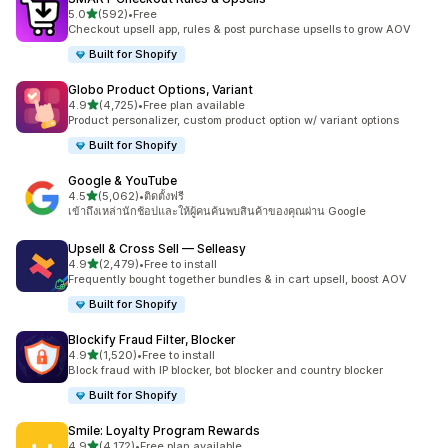
เต็ม 5 ดาว
5.0
(592)
•
Free
ทั้งหมด 592 รีวิว
Checkout upsell app, rules & post purchase upsells to grow AOV
Built for Shopify
Globo Product Options, Variant
เต็ม 5 ดาว
4.9
(4,725)
•
Free plan available
ทั้งหมด 4725 รีวิว
Product personalizer, custom product option w/ variant options
Built for Shopify
Google & YouTube
เต็ม 5 ดาว
4.5
(5,062)
•
ติดตั้งฟรี
ทั้งหมด 5062 รีวิว
เข้าถึงเหล่านักช้อปและให้ผู้คนค้นพบสินค้าของคุณผ่าน Google
Upsell & Cross Sell — Selleasy
เต็ม 5 ดาว
4.9
(2,479)
•
Free to install
ทั้งหมด 2479 รีวิว
Frequently bought together bundles & in cart upsell, boost AOV
Built for Shopify
Blockify Fraud Filter, Blocker
เต็ม 5 ดาว
4.9
(1,520)
•
Free to install
ทั้งหมด 1520 รีวิว
Block fraud with IP blocker, bot blocker and country blocker
Built for Shopify
Smile: Loyalty Program Rewards
เต็ม 5 ดาว
4.9
(4,172)
•
Free plan available