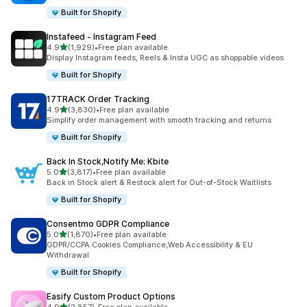
Built for Shopify
Instafeed ‑ Instagram Feed
เต็ม 5 ดาว
4.9
(1,929)
•
Free plan available
ทั้งหมด 1929 รีวิว
Display Instagram feeds, Reels & Insta UGC as shoppable videos
Built for Shopify
17TRACK Order Tracking
เต็ม 5 ดาว
4.9
(3,830)
•
Free plan available
ทั้งหมด 3830 รีวิว
Simplify order management with smooth tracking and returns
Built for Shopify
Back In Stock,Notify Me: Kbite
เต็ม 5 ดาว
5.0
(3,817)
•
Free plan available
ทั้งหมด 3817 รีวิว
Back in Stock alert & Restock alert for Out-of-Stock Waitlists
Built for Shopify
Consentmo GDPR Compliance
เต็ม 5 ดาว
5.0
(1,870)
•
Free plan available
ทั้งหมด 1870 รีวิว
GDPR/CCPA Cookies Compliance,Web Accessibility & EU
Withdrawal
Built for Shopify
Easify Custom Product Options
เต็ม 5 ดาว