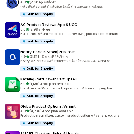
เต็ม 5 ดาว
4.9
(2,684)
•
ติดตั้งฟรี
ทั้งหมด 2684 รีวิว
เครื่องพิมพ์ออเดอร์สำหรับใบแจ้งหนี้ ร่าง และเอกสารส่งของ
Built for Shopify
AG Product Reviews App & UGC
เต็ม 5 ดาว
5.0
(2,995)
•
Free
ทั้งหมด 2995 รีวิว
Build trust w/ unlimited product reviews, photos, testimonials
Built for Shopify
Notify! Back in Stock|PreOrder
เต็ม 5 ดาว
4.9
(3,513)
•
มีแผนฟรีให้บริการ
ทั้งหมด 3513 รีวิว
Notify Me! พรีออเดอร์ รายการรอ สต็อกใกล้หมด และ wishlist
Built for Shopify
Kaching CartDrawer Cart Upsell
เต็ม 5 ดาว
5.0
(1,135)
•
Free plan available
ทั้งหมด 1135 รีวิว
Boost your AOV: slide cart, upsell cart & free shipping bar
Built for Shopify
Globo Product Options, Variant
เต็ม 5 ดาว
4.9
(4,736)
•
Free plan available
ทั้งหมด 4736 รีวิว
Product personalizer, custom product option w/ variant options
Built for Shopify
SMART Checkout Rules & Upsells