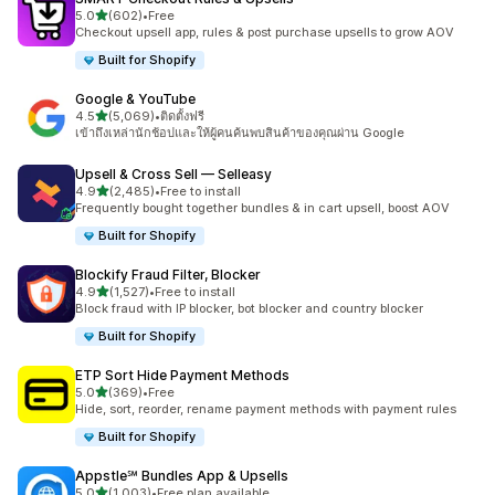
เต็ม 5 ดาว
5.0
(602)
•
Free
ทั้งหมด 602 รีวิว
Checkout upsell app, rules & post purchase upsells to grow AOV
Built for Shopify
Google & YouTube
เต็ม 5 ดาว
4.5
(5,069)
•
ติดตั้งฟรี
ทั้งหมด 5069 รีวิว
เข้าถึงเหล่านักช้อปและให้ผู้คนค้นพบสินค้าของคุณผ่าน Google
Upsell & Cross Sell — Selleasy
เต็ม 5 ดาว
4.9
(2,485)
•
Free to install
ทั้งหมด 2485 รีวิว
Frequently bought together bundles & in cart upsell, boost AOV
Built for Shopify
Blockify Fraud Filter, Blocker
เต็ม 5 ดาว
4.9
(1,527)
•
Free to install
ทั้งหมด 1527 รีวิว
Block fraud with IP blocker, bot blocker and country blocker
Built for Shopify
ETP Sort Hide Payment Methods
เต็ม 5 ดาว
5.0
(369)
•
Free
ทั้งหมด 369 รีวิว
Hide, sort, reorder, rename payment methods with payment rules
Built for Shopify
Appstle℠ Bundles App & Upsells
เต็ม 5 ดาว
5.0
(1,003)
•
Free plan available