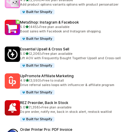
4.9
(2,866)
•
Free plan available
ทั้งหมด 2866 รีวิว
Add product options variants options with product personalizer
Built for Shopify
MetaShop: Instagram & Facebook
เต็ม 5 ดาว
5.0
(445)
•
Free plan available
ทั้งหมด 445 รีวิว
Boost sales with Facebook and Instagram shopping.
Built for Shopify
Essential Upsell & Cross Sell
เต็ม 5 ดาว
5.0
(2,206)
•
Free plan available
ทั้งหมด 2206 รีวิว
Lift AOV with Frequently Bought Together Upsell and Cross-sell
Built for Shopify
UpPromote Affiliate Marketing
เต็ม 5 ดาว
4.9
(3,593)
•
Free to install
ทั้งหมด 3593 รีวิว
Drive referral sales loops with influencer & affiliate program
Built for Shopify
REZ Preorder, Back In Stock
เต็ม 5 ดาว
5.0
(1,358)
•
Free plan available
ทั้งหมด 1358 รีวิว
Do pre order, notify me, back in stock alert, restock waitlist
Built for Shopify
Order Printer Pro: PDF Invoice