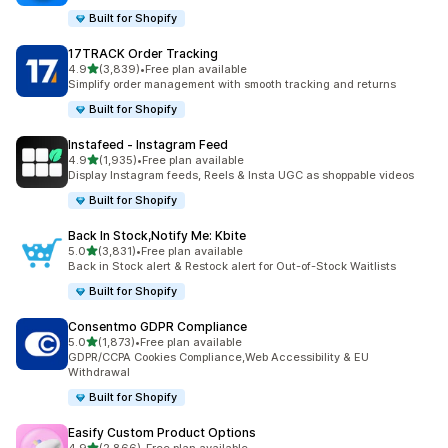
Built for Shopify
17TRACK Order Tracking
เต็ม 5 ดาว
4.9
(3,839)
•
Free plan available
ทั้งหมด 3839 รีวิว
Simplify order management with smooth tracking and returns
Built for Shopify
Instafeed ‑ Instagram Feed
เต็ม 5 ดาว
4.9
(1,935)
•
Free plan available
ทั้งหมด 1935 รีวิว
Display Instagram feeds, Reels & Insta UGC as shoppable videos
Built for Shopify
Back In Stock,Notify Me: Kbite
เต็ม 5 ดาว
5.0
(3,831)
•
Free plan available
ทั้งหมด 3831 รีวิว
Back in Stock alert & Restock alert for Out-of-Stock Waitlists
Built for Shopify
Consentmo GDPR Compliance
เต็ม 5 ดาว
5.0
(1,873)
•
Free plan available
ทั้งหมด 1873 รีวิว
GDPR/CCPA Cookies Compliance,Web Accessibility & EU
Withdrawal
Built for Shopify
Easify Custom Product Options
เต็ม 5 ดาว