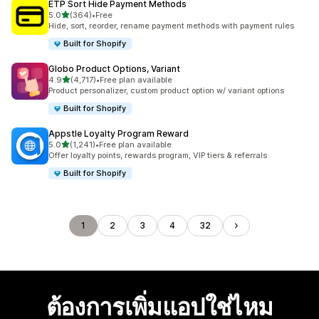
ETP Sort Hide Payment Methods
เต็ม 5 ดาว
5.0
(364)
•
Free
ทั้งหมด 364 รีวิว
Hide, sort, reorder, rename payment methods with payment rules
Built for Shopify
Globo Product Options, Variant
เต็ม 5 ดาว
4.9
(4,717)
•
Free plan available
ทั้งหมด 4717 รีวิว
Product personalizer, custom product option w/ variant options
Built for Shopify
Appstle Loyalty Program Reward
เต็ม 5 ดาว
5.0
(1,241)
•
Free plan available
ทั้งหมด 1241 รีวิว
Offer loyalty points, rewards program, VIP tiers & referrals
Built for Shopify
1
2
3
4
32
ต้องการเพิ่มแอปใช่ไหม