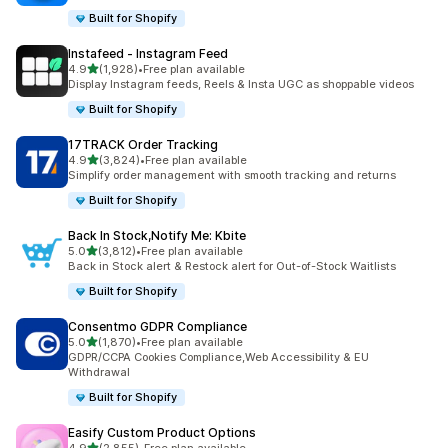
Built for Shopify
Instafeed ‑ Instagram Feed
เต็ม 5 ดาว
4.9
(1,928)
•
Free plan available
ทั้งหมด 1928 รีวิว
Display Instagram feeds, Reels & Insta UGC as shoppable videos
Built for Shopify
17TRACK Order Tracking
เต็ม 5 ดาว
4.9
(3,824)
•
Free plan available
ทั้งหมด 3824 รีวิว
Simplify order management with smooth tracking and returns
Built for Shopify
Back In Stock,Notify Me: Kbite
เต็ม 5 ดาว
5.0
(3,812)
•
Free plan available
ทั้งหมด 3812 รีวิว
Back in Stock alert & Restock alert for Out-of-Stock Waitlists
Built for Shopify
Consentmo GDPR Compliance
เต็ม 5 ดาว
5.0
(1,870)
•
Free plan available
ทั้งหมด 1870 รีวิว
GDPR/CCPA Cookies Compliance,Web Accessibility & EU
Withdrawal
Built for Shopify
Easify Custom Product Options
เต็ม 5 ดาว