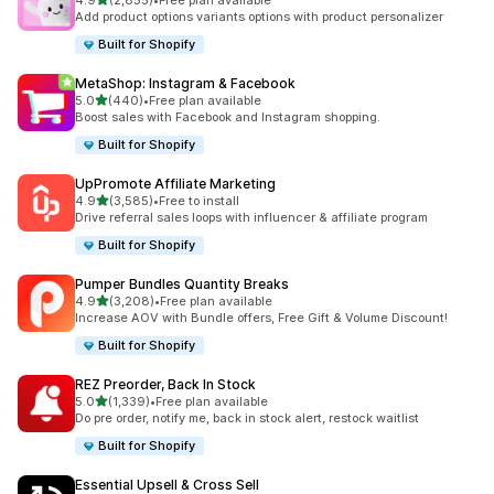
4.9
(2,855)
•
Free plan available
ทั้งหมด 2855 รีวิว
Add product options variants options with product personalizer
Built for Shopify
MetaShop: Instagram & Facebook
เต็ม 5 ดาว
5.0
(440)
•
Free plan available
ทั้งหมด 440 รีวิว
Boost sales with Facebook and Instagram shopping.
Built for Shopify
UpPromote Affiliate Marketing
เต็ม 5 ดาว
4.9
(3,585)
•
Free to install
ทั้งหมด 3585 รีวิว
Drive referral sales loops with influencer & affiliate program
Built for Shopify
Pumper Bundles Quantity Breaks
เต็ม 5 ดาว
4.9
(3,208)
•
Free plan available
ทั้งหมด 3208 รีวิว
Increase AOV with Bundle offers, Free Gift & Volume Discount!
Built for Shopify
REZ Preorder, Back In Stock
เต็ม 5 ดาว
5.0
(1,339)
•
Free plan available
ทั้งหมด 1339 รีวิว
Do pre order, notify me, back in stock alert, restock waitlist
Built for Shopify
Essential Upsell & Cross Sell