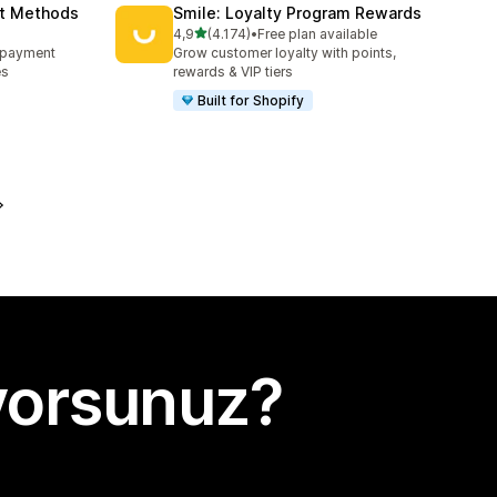
nt Methods
Smile: Loyalty Program Rewards
5 yıldız üzerinden
4,9
(4.174)
•
Free plan available
toplam 4174 değerlendirme
e payment
Grow customer loyalty with points,
es
rewards & VIP tiers
Built for Shopify
yorsunuz?