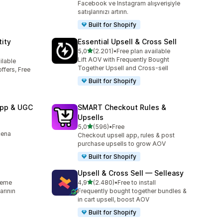
Facebook ve Instagram alışverişiyle
satışlarınızı artırın.
Built for Shopify
ity
Essential Upsell & Cross Sell
5 yıldız üzerinden
5,0
(2.201)
•
Free plan available
toplam 2201 değerlendirme
Lift AOV with Frequently Bought
ilable
e
Together Upsell and Cross-sell
ffers, Free
Built for Shopify
App & UGC
SMART Checkout Rules &
Upsells
e
5 yıldız üzerinden
5,0
(596)
•
Free
toplam 596 değerlendirme
cena
Checkout upsell app, rules & post
purchase upsells to grow AOV
Built for Shopify
Upsell & Cross Sell — Selleasy
5 yıldız üzerinden
leme
4,9
(2.480)
•
Free to install
e
toplam 2480 değerlendirme
rının
Frequently bought together bundles &
in cart upsell, boost AOV
Built for Shopify