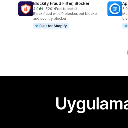
Blockify Fraud Filter, Blocker
Ap
5 yıldız üzerinden
4,9
(1.520)
•
Free to install
5,0
toplam 1520 değerlendirme
top
Block fraud with IP blocker, bot blocker
Max
and country blocker
dis
Built for Shopify
Uygulama