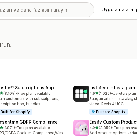
Uygulamalara g
r
urun.
pstle℠ Subscriptions App
Instafeed ‑ Instagram
5 yıldız üzerinden
5 yıldız üzerinden
(8.105)
•
Free plan available
4,9
(1.929)
•
Ücretsiz pla
lam 8105 değerlendirme
toplam 1929 değerlendirm
ain customers with subscriptions,
Satışları artırın: Insta akış
scription box, bundles
video, Reels & UGC.
Built for Shopify
Built for Shopify
nsentmo GDPR Compliance
Easify Custom Produc
5 yıldız üzerinden
5 yıldız üzerinden
(1.871)
•
Free plan available
4,9
(2.859)
•
Free plan ava
lam 1871 değerlendirme
toplam 2859 değerlendirm
PR/CCPA Cookies Compliance,Web
Add product options varia