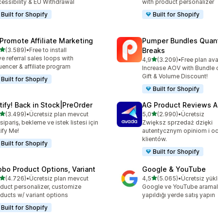
essibility & EU Withdrawal
with product personalizer
Built for Shopify
Built for Shopify
Promote Affiliate Marketing
Pumper Bundles Quant
5 yıldız üzerinden
(3.589)
•
Free to install
Breaks
lam 3589 değerlendirme
ve referral sales loops with
5 yıldız üzerinden
4,9
(3.209)
•
Free plan ava
toplam 3209 değerlendirm
luencer & affiliate program
Increase AOV with Bundle o
Gift & Volume Discount!
Built for Shopify
Built for Shopify
tify! Back in Stock|PreOrder
AG Product Reviews 
5 yıldız üzerinden
5 yıldız üzerinden
(3.499)
•
Ücretsiz plan mevcut
5,0
(2.990)
•
Ücretsiz
lam 3499 değerlendirme
toplam 2990 değerlendirm
sipariş, bekleme ve istek listesi için
Zwiększ sprzedaż dzięki
ify Me!
autentycznym opiniom i o
klientów.
Built for Shopify
Built for Shopify
obo Product Options, Variant
Google & YouTube
5 yıldız üzerinden
5 yıldız üzerinden
(4.726)
•
Ücretsiz plan mevcut
4,5
(5.065)
•
Ücretsiz yük
lam 4726 değerlendirme
toplam 5065 değerlendirm
duct personalizer, customize
Google ve YouTube aramala
ducts w/ variant options
yapıldığı yerde satış yapın
Built for Shopify