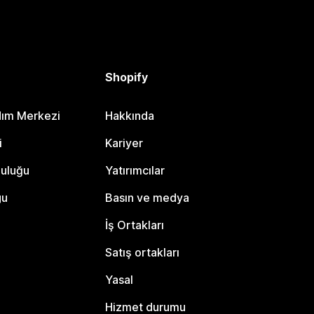
Shopify
dım Merkezi
Hakkında
i
Kariyer
luluğu
Yatırımcılar
gu
Basın ve medya
İş Ortakları
Satış ortakları
Yasal
Hizmet durumu