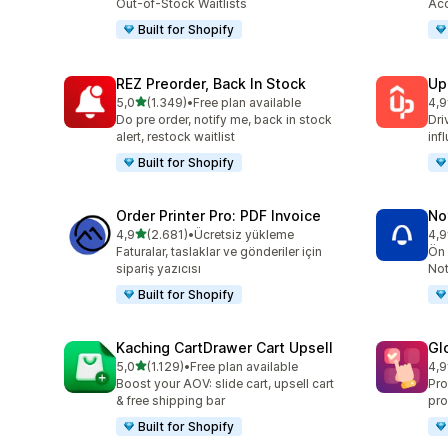
Out-of-Stock Waitlists
Acc
Built for Shopify
REZ Preorder, Back In Stock
Up
5 yıldız üzerinden
5,0
(1.349)
•
Free plan available
4,9
toplam 1349 değerlendirme
top
Do pre order, notify me, back in stock
Dri
alert, restock waitlist
inf
Built for Shopify
Order Printer Pro: PDF Invoice
No
5 yıldız üzerinden
4,9
(2.681)
•
Ücretsiz yükleme
4,9
toplam 2681 değerlendirme
top
Faturalar, taslaklar ve gönderiler için
Ön 
sipariş yazıcısı
Not
Built for Shopify
Kaching CartDrawer Cart Upsell
Gl
5 yıldız üzerinden
5,0
(1.129)
•
Free plan available
4,9
toplam 1129 değerlendirme
top
Boost your AOV: slide cart, upsell cart
Pro
& free shipping bar
pro
Built for Shopify