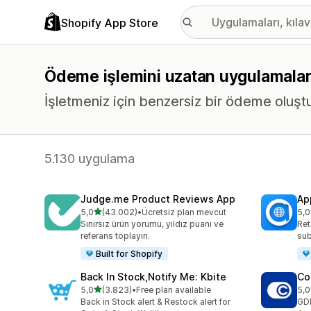
Shopify App Store
Ödeme işlemini uzatan uygulamala
İşletmeniz için benzersiz bir ödeme oluşt
5.130 uygulama
Judge.me Product Reviews App
Ap
5 yıldız üzerinden
5,0
(43.002)
•
Ücretsiz plan mevcut
5,0
toplam 43002 değerlendirme
top
Sınırsız ürün yorumu, yıldız puanı ve
Ret
referans toplayın.
sub
Built for Shopify
Back In Stock,Notify Me: Kbite
Co
5 yıldız üzerinden
5,0
(3.823)
•
Free plan available
5,0
toplam 3823 değerlendirme
top
Back in Stock alert & Restock alert for
GD