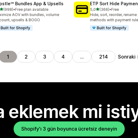
pstle℠ Bundles App & Upsells
ETP Sort Hide Payme
5 yıldız üzerinden
5 yıldız üzerinden
(998)
•
Free plan available
5,0
(366)
•
Free
lam 998 değerlendirme
toplam 366 değerlendirme
imize AOV with bundles, volume
Hide, sort, reorder, renam
count, upsells & BOGO
methods with payment rul
Built for Shopify
Built for Shopify
Sonraki
1
2
3
4
…
214
 eklemek mi isti
Shopify'ı 3 gün boyunca ücretsiz deneyin