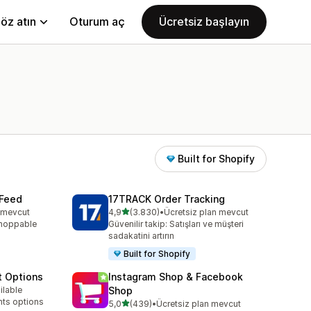
öz atın
Oturum aç
Ücretsiz başlayın
Built for Shopify
 Feed
17TRACK Order Tracking
5 yıldız üzerinden
n mevcut
4,9
(3.830)
•
Ücretsiz plan mevcut
e
toplam 3830 değerlendirme
, shoppable
Güvenilir takip: Satışları ve müşteri
sadakatini artırın
Built for Shopify
t Options
Instagram Shop & Facebook
ilable
Shop
e
nts options
5 yıldız üzerinden
5,0
(439)
•
Ücretsiz plan mevcut
toplam 439 değerlendirme