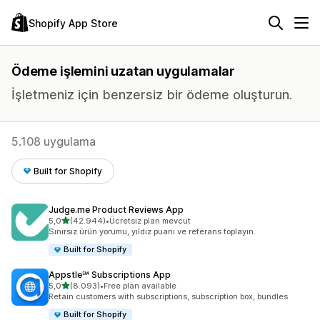
Shopify App Store
Ödeme işlemini uzatan uygulamalar
İşletmeniz için benzersiz bir ödeme oluşturun.
5.108 uygulama
Built for Shopify
Judge.me Product Reviews App
5 yıldız üzerinden
5,0
(42.944)
•
Ücretsiz plan mevcut
toplam 42944 değerlendirme
Sınırsız ürün yorumu, yıldız puanı ve referans toplayın.
Built for Shopify
Appstle℠ Subscriptions App
5 yıldız üzerinden
5,0
(8.093)
•
Free plan available
toplam 8093 değerlendirme
Retain customers with subscriptions, subscription box, bundles
Built for Shopify