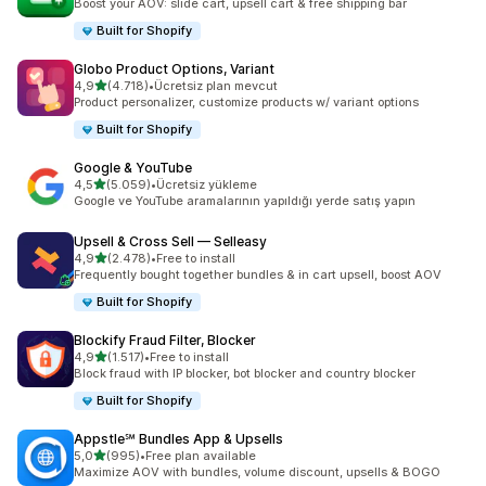
Boost your AOV: slide cart, upsell cart & free shipping bar
Built for Shopify
Globo Product Options, Variant
5 yıldız üzerinden
4,9
(4.718)
•
Ücretsiz plan mevcut
toplam 4718 değerlendirme
Product personalizer, customize products w/ variant options
Built for Shopify
Google & YouTube
5 yıldız üzerinden
4,5
(5.059)
•
Ücretsiz yükleme
toplam 5059 değerlendirme
Google ve YouTube aramalarının yapıldığı yerde satış yapın
Upsell & Cross Sell — Selleasy
5 yıldız üzerinden
4,9
(2.478)
•
Free to install
toplam 2478 değerlendirme
Frequently bought together bundles & in cart upsell, boost AOV
Built for Shopify
Blockify Fraud Filter, Blocker
5 yıldız üzerinden
4,9
(1.517)
•
Free to install
toplam 1517 değerlendirme
Block fraud with IP blocker, bot blocker and country blocker
Built for Shopify
Appstle℠ Bundles App & Upsells
5 yıldız üzerinden
5,0
(995)
•
Free plan available
toplam 995 değerlendirme
Maximize AOV with bundles, volume discount, upsells & BOGO