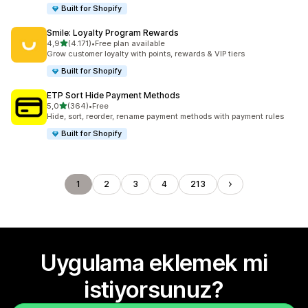
Built for Shopify
Smile: Loyalty Program Rewards
5 yıldız üzerinden
4,9
(4.171)
•
Free plan available
toplam 4171 değerlendirme
Grow customer loyalty with points, rewards & VIP tiers
Built for Shopify
ETP Sort Hide Payment Methods
5 yıldız üzerinden
5,0
(364)
•
Free
toplam 364 değerlendirme
Hide, sort, reorder, rename payment methods with payment rules
Built for Shopify
1
2
3
4
213
Uygulama eklemek mi
istiyorsunuz?