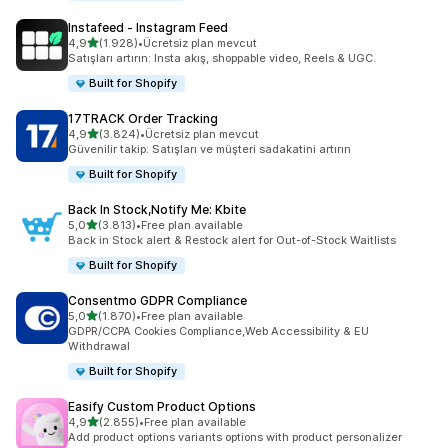
Instafeed ‑ Instagram Feed
5 yıldız üzerinden
4,9
(1.928)
•
Ücretsiz plan mevcut
toplam 1928 değerlendirme
Satışları artırın: Insta akış, shoppable video, Reels & UGC.
Built for Shopify
17TRACK Order Tracking
5 yıldız üzerinden
4,9
(3.824)
•
Ücretsiz plan mevcut
toplam 3824 değerlendirme
Güvenilir takip: Satışları ve müşteri sadakatini artırın
Built for Shopify
Back In Stock,Notify Me: Kbite
5 yıldız üzerinden
5,0
(3.813)
•
Free plan available
toplam 3813 değerlendirme
Back in Stock alert & Restock alert for Out-of-Stock Waitlists
Built for Shopify
Consentmo GDPR Compliance
5 yıldız üzerinden
5,0
(1.870)
•
Free plan available
toplam 1870 değerlendirme
GDPR/CCPA Cookies Compliance,Web Accessibility & EU
Withdrawal
Built for Shopify
Easify Custom Product Options
5 yıldız üzerinden
4,9
(2.855)
•
Free plan available
toplam 2855 değerlendirme
Add product options variants options with product personalizer