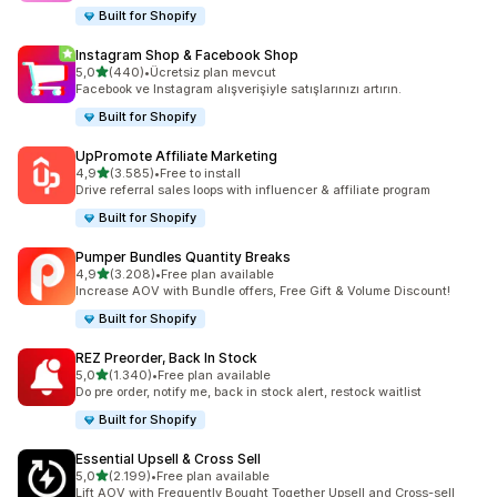
Built for Shopify
Instagram Shop & Facebook Shop
5 yıldız üzerinden
5,0
(440)
•
Ücretsiz plan mevcut
toplam 440 değerlendirme
Facebook ve Instagram alışverişiyle satışlarınızı artırın.
Built for Shopify
UpPromote Affiliate Marketing
5 yıldız üzerinden
4,9
(3.585)
•
Free to install
toplam 3585 değerlendirme
Drive referral sales loops with influencer & affiliate program
Built for Shopify
Pumper Bundles Quantity Breaks
5 yıldız üzerinden
4,9
(3.208)
•
Free plan available
toplam 3208 değerlendirme
Increase AOV with Bundle offers, Free Gift & Volume Discount!
Built for Shopify
REZ Preorder, Back In Stock
5 yıldız üzerinden
5,0
(1.340)
•
Free plan available
toplam 1340 değerlendirme
Do pre order, notify me, back in stock alert, restock waitlist
Built for Shopify
Essential Upsell & Cross Sell
5 yıldız üzerinden
5,0
(2.199)
•
Free plan available
toplam 2199 değerlendirme
Lift AOV with Frequently Bought Together Upsell and Cross-sell