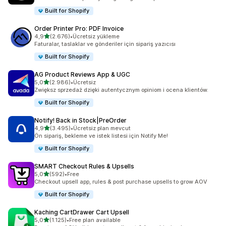
Built for Shopify
Order Printer Pro: PDF Invoice
5 yıldız üzerinden
4,9
(2.676)
•
Ücretsiz yükleme
toplam 2676 değerlendirme
Faturalar, taslaklar ve gönderiler için sipariş yazıcısı
Built for Shopify
AG Product Reviews App & UGC
5 yıldız üzerinden
5,0
(2.986)
•
Ücretsiz
toplam 2986 değerlendirme
Zwiększ sprzedaż dzięki autentycznym opiniom i ocena klientów.
Built for Shopify
Notify! Back in Stock|PreOrder
5 yıldız üzerinden
4,9
(3.495)
•
Ücretsiz plan mevcut
toplam 3495 değerlendirme
Ön sipariş, bekleme ve istek listesi için Notify Me!
Built for Shopify
SMART Checkout Rules & Upsells
5 yıldız üzerinden
5,0
(592)
•
Free
toplam 592 değerlendirme
Checkout upsell app, rules & post purchase upsells to grow AOV
Built for Shopify
Kaching CartDrawer Cart Upsell
5 yıldız üzerinden
5,0
(1.125)
•
Free plan available
toplam 1125 değerlendirme