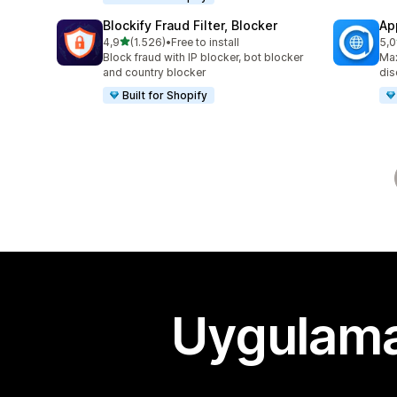
Blockify Fraud Filter, Blocker
Ap
5 yıldız üzerinden
4,9
(1.526)
•
Free to install
5,0
toplam 1526 değerlendirme
top
Block fraud with IP blocker, bot blocker
Max
and country blocker
dis
Built for Shopify
Uygulama