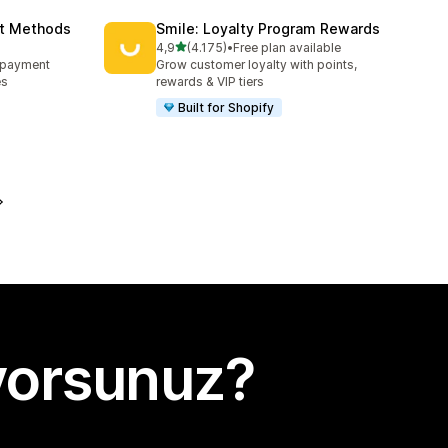
nt Methods
Smile: Loyalty Program Rewards
5 yıldız üzerinden
4,9
(4.175)
•
Free plan available
toplam 4175 değerlendirme
e payment
Grow customer loyalty with points,
es
rewards & VIP tiers
Built for Shopify
yorsunuz?