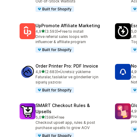
Out-of-Stock Waitlists
Acc
Built for Shopify
UpPromote Affiliate Marketing
Es
5 yıldız üzerinden
4,9
(3.593)
•
Free to install
5,0
toplam 3593 değerlendirme
top
Drive referral sales loops with
Lif
influencer & affiliate program
Tog
Built for Shopify
Order Printer Pro: PDF Invoice
No
5 yıldız üzerinden
4,9
(2.683)
•
Ücretsiz yükleme
4,9
toplam 2683 değerlendirme
top
Faturalar, taslaklar ve gönderiler için
Ön 
sipariş yazıcısı
Not
Built for Shopify
SMART Checkout Rules &
Gl
Upsells
4,9
top
Pro
5 yıldız üzerinden
5,0
(598)
•
Free
toplam 598 değerlendirme
pro
Checkout upsell app, rules & post
purchase upsells to grow AOV
Built for Shopify