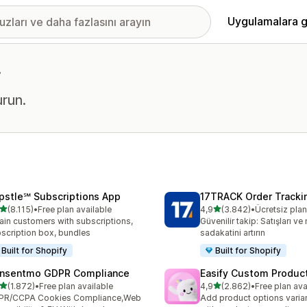
Uygulamalara g
r
urun.
pstle℠ Subscriptions App
17TRACK Order Tracki
5 yıldız üzerinden
5 yıldız üzerinden
(8.115)
•
Free plan available
4,9
(3.842)
•
Ücretsiz pla
lam 8115 değerlendirme
toplam 3842 değerlendirm
ain customers with subscriptions,
Güvenilir takip: Satışları ve
scription box, bundles
sadakatini artırın
Built for Shopify
Built for Shopify
nsentmo GDPR Compliance
Easify Custom Produc
5 yıldız üzerinden
5 yıldız üzerinden
(1.872)
•
Free plan available
4,9
(2.862)
•
Free plan ava
lam 1872 değerlendirme
toplam 2862 değerlendirm
PR/CCPA Cookies Compliance,Web
Add product options varia