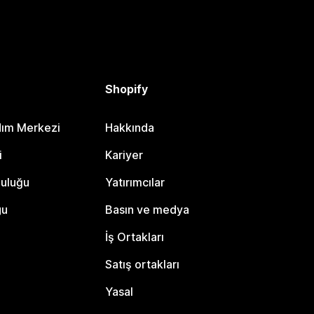
Shopify
dım Merkezi
Hakkında
i
Kariyer
luluğu
Yatırımcılar
gu
Basın ve medya
İş Ortakları
Satış ortakları
Yasal