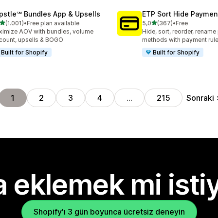
pstle℠ Bundles App & Upsells
ETP Sort Hide Payme
5 yıldız üzerinden
5 yıldız üzerinden
(1.001)
•
Free plan available
5,0
(367)
•
Free
lam 1001 değerlendirme
toplam 367 değerlendirme
imize AOV with bundles, volume
Hide, sort, reorder, renam
count, upsells & BOGO
methods with payment rul
Built for Shopify
Built for Shopify
Sonraki
1
2
3
4
…
215
 eklemek mi isti
Shopify'ı 3 gün boyunca ücretsiz deneyin