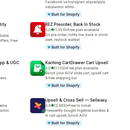
Facebook ve Instagram alışverişiyle
satışlarınızı artırın.
Built for Shopify
ity
REZ Preorder, Back In Stock
5 yıldız üzerinden
5,0
(1.353)
•
Free plan available
toplam 1353 değerlendirme
Do pre order, notify me, back in stock
ilable
e
alert, restock waitlist
ffers, Free
Built for Shopify
App & UGC
Kaching CartDrawer Cart Upsell
5 yıldız üzerinden
5,0
(1.133)
•
Free plan available
e
toplam 1133 değerlendirme
Boost your AOV: slide cart, upsell cart
cena
& free shipping bar
Built for Shopify
Upsell & Cross Sell — Selleasy
5 yıldız üzerinden
leme
4,9
(2.485)
•
Free to install
e
toplam 2485 değerlendirme
rının
Frequently bought together bundles &
in cart upsell, boost AOV
Built for Shopify