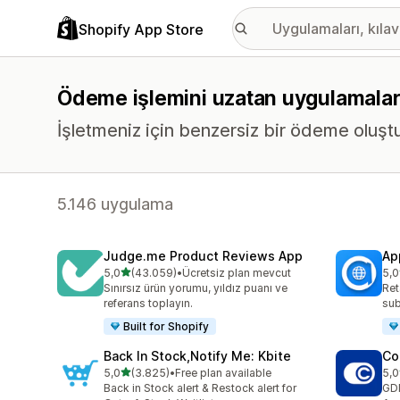
Shopify App Store
Ödeme işlemini uzatan uygulamala
İşletmeniz için benzersiz bir ödeme oluşt
5.146 uygulama
Judge.me Product Reviews App
Ap
5 yıldız üzerinden
5,0
(43.059)
•
Ücretsiz plan mevcut
5,0
toplam 43059 değerlendirme
top
Sınırsız ürün yorumu, yıldız puanı ve
Ret
referans toplayın.
sub
Built for Shopify
Back In Stock,Notify Me: Kbite
Co
5 yıldız üzerinden
5,0
(3.825)
•
Free plan available
5,0
toplam 3825 değerlendirme
top
Back in Stock alert & Restock alert for
GD