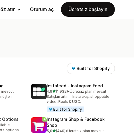
öz atın
Oturum aç
Ücretsiz başlayın
Built for Shopify
ng
Instafeed ‑ Instagram Feed
5 yıldız üzerinden
n mevcut
4,9
(1.932)
•
Ücretsiz plan mevcut
e
toplam 1932 değerlendirme
 müşteri
Satışları artırın: Insta akış, shoppable
video, Reels & UGC.
Built for Shopify
t Options
Instagram Shop & Facebook
ilable
Shop
e
nts options
5 yıldız üzerinden
5,0
(440)
•
Ücretsiz plan mevcut
toplam 440 değerlendirme