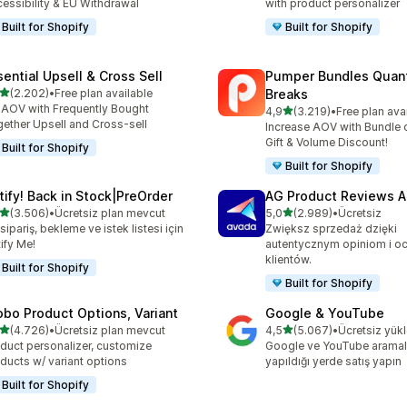
essibility & EU Withdrawal
with product personalizer
Built for Shopify
Built for Shopify
sential Upsell & Cross Sell
Pumper Bundles Quant
5 yıldız üzerinden
(2.202)
•
Free plan available
Breaks
lam 2202 değerlendirme
t AOV with Frequently Bought
5 yıldız üzerinden
4,9
(3.219)
•
Free plan ava
toplam 3219 değerlendirm
ether Upsell and Cross-sell
Increase AOV with Bundle o
Gift & Volume Discount!
Built for Shopify
Built for Shopify
tify! Back in Stock|PreOrder
AG Product Reviews 
5 yıldız üzerinden
5 yıldız üzerinden
(3.506)
•
Ücretsiz plan mevcut
5,0
(2.989)
•
Ücretsiz
lam 3506 değerlendirme
toplam 2989 değerlendirm
sipariş, bekleme ve istek listesi için
Zwiększ sprzedaż dzięki
ify Me!
autentycznym opiniom i o
klientów.
Built for Shopify
Built for Shopify
obo Product Options, Variant
Google & YouTube
5 yıldız üzerinden
5 yıldız üzerinden
(4.726)
•
Ücretsiz plan mevcut
4,5
(5.067)
•
Ücretsiz yük
lam 4726 değerlendirme
toplam 5067 değerlendirm
duct personalizer, customize
Google ve YouTube aramala
ducts w/ variant options
yapıldığı yerde satış yapın
Built for Shopify