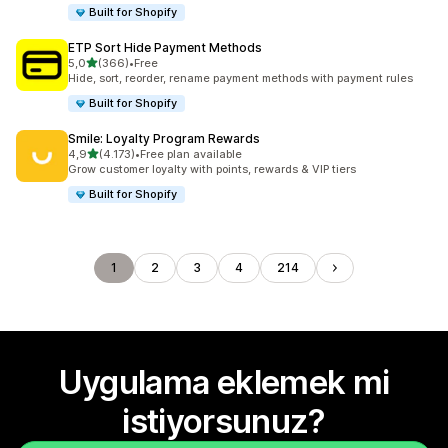
Built for Shopify
ETP Sort Hide Payment Methods
5 yıldız üzerinden
5,0
(366)
•
Free
toplam 366 değerlendirme
Hide, sort, reorder, rename payment methods with payment rules
Built for Shopify
Smile: Loyalty Program Rewards
5 yıldız üzerinden
4,9
(4.173)
•
Free plan available
toplam 4173 değerlendirme
Grow customer loyalty with points, rewards & VIP tiers
Built for Shopify
1
2
3
4
214
Uygulama eklemek mi
istiyorsunuz?