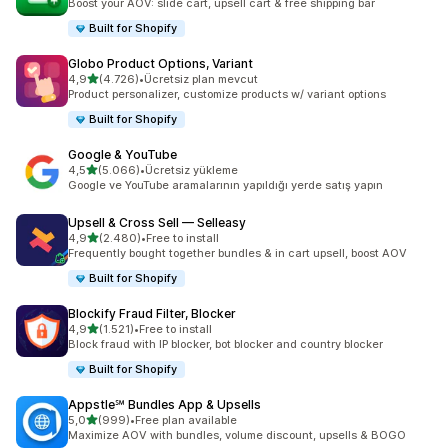
Boost your AOV: slide cart, upsell cart & free shipping bar
Built for Shopify
Globo Product Options, Variant
5 yıldız üzerinden
4,9
(4.726)
•
Ücretsiz plan mevcut
toplam 4726 değerlendirme
Product personalizer, customize products w/ variant options
Built for Shopify
Google & YouTube
5 yıldız üzerinden
4,5
(5.066)
•
Ücretsiz yükleme
toplam 5066 değerlendirme
Google ve YouTube aramalarının yapıldığı yerde satış yapın
Upsell & Cross Sell — Selleasy
5 yıldız üzerinden
4,9
(2.480)
•
Free to install
toplam 2480 değerlendirme
Frequently bought together bundles & in cart upsell, boost AOV
Built for Shopify
Blockify Fraud Filter, Blocker
5 yıldız üzerinden
4,9
(1.521)
•
Free to install
toplam 1521 değerlendirme
Block fraud with IP blocker, bot blocker and country blocker
Built for Shopify
Appstle℠ Bundles App & Upsells
5 yıldız üzerinden
5,0
(999)
•
Free plan available
toplam 999 değerlendirme
Maximize AOV with bundles, volume discount, upsells & BOGO