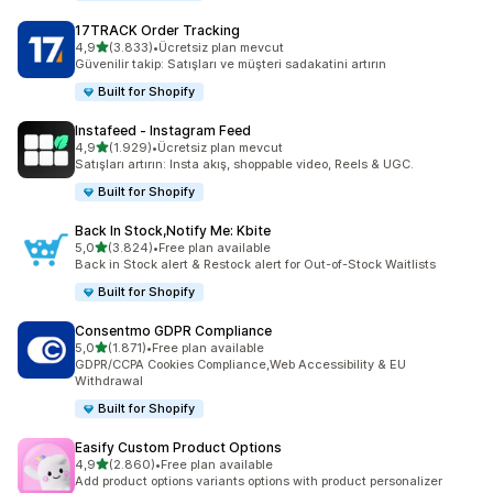
17TRACK Order Tracking
5 yıldız üzerinden
4,9
(3.833)
•
Ücretsiz plan mevcut
toplam 3833 değerlendirme
Güvenilir takip: Satışları ve müşteri sadakatini artırın
Built for Shopify
Instafeed ‑ Instagram Feed
5 yıldız üzerinden
4,9
(1.929)
•
Ücretsiz plan mevcut
toplam 1929 değerlendirme
Satışları artırın: Insta akış, shoppable video, Reels & UGC.
Built for Shopify
Back In Stock,Notify Me: Kbite
5 yıldız üzerinden
5,0
(3.824)
•
Free plan available
toplam 3824 değerlendirme
Back in Stock alert & Restock alert for Out-of-Stock Waitlists
Built for Shopify
Consentmo GDPR Compliance
5 yıldız üzerinden
5,0
(1.871)
•
Free plan available
toplam 1871 değerlendirme
GDPR/CCPA Cookies Compliance,Web Accessibility & EU
Withdrawal
Built for Shopify
Easify Custom Product Options
5 yıldız üzerinden
4,9
(2.860)
•
Free plan available
toplam 2860 değerlendirme
Add product options variants options with product personalizer