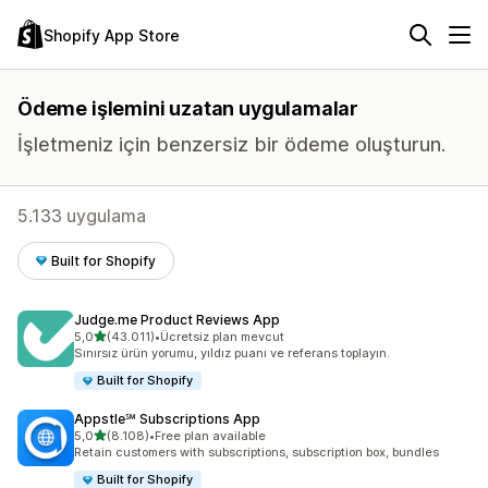
Shopify App Store
Ödeme işlemini uzatan uygulamalar
İşletmeniz için benzersiz bir ödeme oluşturun.
5.133 uygulama
Built for Shopify
Judge.me Product Reviews App
5 yıldız üzerinden
5,0
(43.011)
•
Ücretsiz plan mevcut
toplam 43011 değerlendirme
Sınırsız ürün yorumu, yıldız puanı ve referans toplayın.
Built for Shopify
Appstle℠ Subscriptions App
5 yıldız üzerinden
5,0
(8.108)
•
Free plan available
toplam 8108 değerlendirme
Retain customers with subscriptions, subscription box, bundles
Built for Shopify