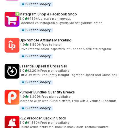
Built for Shopify
Instagram Shop & Facebook Shop
5 yıldız üzerinden
5,0
(439)
•
Ücretsiz plan mevcut
toplam 439 değerlendirme
Facebook ve Instagram alışverişiyle satışlarınızı artırın.
Built for Shopify
UpPromote Affiliate Marketing
5 yıldız üzerinden
4,9
(3.590)
•
Free to install
toplam 3590 değerlendirme
Drive referral sales loops with influencer & affiliate program
Built for Shopify
Essential Upsell & Cross Sell
5 yıldız üzerinden
5,0
(2.201)
•
Free plan available
toplam 2201 değerlendirme
Lift AOV with Frequently Bought Together Upsell and Cross-sell
Built for Shopify
Pumper Bundles Quantity Breaks
5 yıldız üzerinden
4,9
(3.209)
•
Free plan available
toplam 3209 değerlendirme
Increase AOV with Bundle offers, Free Gift & Volume Discount!
Built for Shopify
REZ Preorder, Back In Stock
5 yıldız üzerinden
5,0
(1.350)
•
Free plan available
toplam 1350 değerlendirme
Do pre order, notify me, back in stock alert, restock waitlist