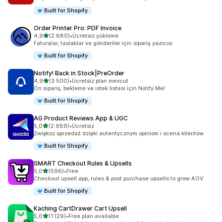
Built for Shopify
Order Printer Pro: PDF Invoice
5 yıldız üzerinden
4,9
(2.680)
•
Ücretsiz yükleme
toplam 2680 değerlendirme
Faturalar, taslaklar ve gönderiler için sipariş yazıcısı
Built for Shopify
Notify! Back in Stock|PreOrder
5 yıldız üzerinden
4,9
(3.500)
•
Ücretsiz plan mevcut
toplam 3500 değerlendirme
Ön sipariş, bekleme ve istek listesi için Notify Me!
Built for Shopify
AG Product Reviews App & UGC
5 yıldız üzerinden
5,0
(2.989)
•
Ücretsiz
toplam 2989 değerlendirme
Zwiększ sprzedaż dzięki autentycznym opiniom i ocena klientów.
Built for Shopify
SMART Checkout Rules & Upsells
5 yıldız üzerinden
5,0
(596)
•
Free
toplam 596 değerlendirme
Checkout upsell app, rules & post purchase upsells to grow AOV
Built for Shopify
Kaching CartDrawer Cart Upsell
5 yıldız üzerinden
5,0
(1.129)
•
Free plan available
toplam 1129 değerlendirme