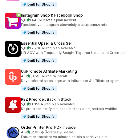
Built for Shopify
Instagram Shop & Facebook Shop
5 yıldız üzerinden
5,0
(445)
•
Ücretsiz plan mevcut
toplam 445 değerlendirme
Facebook ve Instagram alışverişiyle satışlarınızı artırın.
Built for Shopify
Essential Upsell & Cross Sell
5 yıldız üzerinden
5,0
(2.206)
•
Free plan available
toplam 2206 değerlendirme
Lift AOV with Frequently Bought Together Upsell and Cross-sell
Built for Shopify
UpPromote Affiliate Marketing
5 yıldız üzerinden
4,9
(3.593)
•
Free to install
toplam 3593 değerlendirme
Drive referral sales loops with influencer & affiliate program
Built for Shopify
REZ Preorder, Back In Stock
5 yıldız üzerinden
5,0
(1.359)
•
Free plan available
toplam 1359 değerlendirme
Do pre order, notify me, back in stock alert, restock waitlist
Built for Shopify
Order Printer Pro: PDF Invoice
5 yıldız üzerinden
4,9
(2.685)
•
Ücretsiz yükleme
toplam 2685 değerlendirme
Faturalar, taslaklar ve gönderiler için sipariş yazıcısı