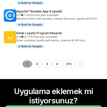
Built for Shopify
Appstle℠ Bundles App & Upsells
5 yıldız üzerinden
5,0
(1.004)
•
Free plan available
toplam 1004 değerlendirme
Maximize AOV with bundles, volume discount, upsells & BOGO
Built for Shopify
Smile: Loyalty Program Rewards
5 yıldız üzerinden
4,9
(4.177)
•
Free plan available
toplam 4177 değerlendirme
Grow customer loyalty with points, rewards & VIP tiers
Built for Shopify
1
2
3
4
215
Uygulama eklemek mi
istiyorsunuz?