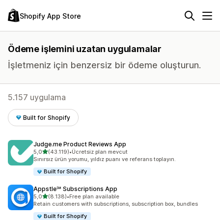
Shopify App Store
Ödeme işlemini uzatan uygulamalar
İşletmeniz için benzersiz bir ödeme oluşturun.
5.157 uygulama
Built for Shopify
Judge.me Product Reviews App
5 yıldız üzerinden
5,0
(43.119)
•
Ücretsiz plan mevcut
toplam 43119 değerlendirme
Sınırsız ürün yorumu, yıldız puanı ve referans toplayın.
Built for Shopify
Appstle℠ Subscriptions App
5 yıldız üzerinden
5,0
(8.138)
•
Free plan available
toplam 8138 değerlendirme
Retain customers with subscriptions, subscription box, bundles
Built for Shopify