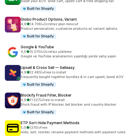
Boost your AOV: slide cart, upsell cart & free shipping bar
Built for Shopify
Globo Product Options, Variant
5 yıldız üzerinden
4,9
(4.736)
•
Ücretsiz plan mevcut
toplam 4736 değerlendirme
Product personalizer, customize products w/ variant options
Built for Shopify
Google & YouTube
5 yıldız üzerinden
4,5
(5.070)
•
Ücretsiz yükleme
toplam 5070 değerlendirme
Google ve YouTube aramalarının yapıldığı yerde satış yapın
Upsell & Cross Sell — Selleasy
5 yıldız üzerinden
4,9
(2.485)
•
Free to install
toplam 2485 değerlendirme
Frequently bought together bundles & in cart upsell, boost AOV
Built for Shopify
Blockify Fraud Filter, Blocker
5 yıldız üzerinden
4,9
(1.527)
•
Free to install
toplam 1527 değerlendirme
Block fraud with IP blocker, bot blocker and country blocker
Built for Shopify
ETP Sort Hide Payment Methods
5 yıldız üzerinden
5,0
(370)
•
Free
toplam 370 değerlendirme
Hide, sort, reorder, rename payment methods with payment rules