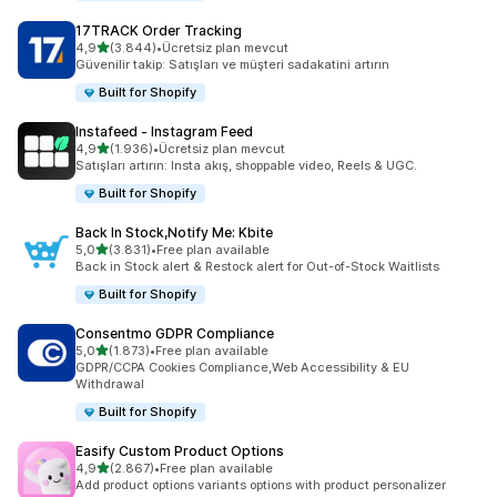
17TRACK Order Tracking
5 yıldız üzerinden
4,9
(3.844)
•
Ücretsiz plan mevcut
toplam 3844 değerlendirme
Güvenilir takip: Satışları ve müşteri sadakatini artırın
Built for Shopify
Instafeed ‑ Instagram Feed
5 yıldız üzerinden
4,9
(1.936)
•
Ücretsiz plan mevcut
toplam 1936 değerlendirme
Satışları artırın: Insta akış, shoppable video, Reels & UGC.
Built for Shopify
Back In Stock,Notify Me: Kbite
5 yıldız üzerinden
5,0
(3.831)
•
Free plan available
toplam 3831 değerlendirme
Back in Stock alert & Restock alert for Out-of-Stock Waitlists
Built for Shopify
Consentmo GDPR Compliance
5 yıldız üzerinden
5,0
(1.873)
•
Free plan available
toplam 1873 değerlendirme
GDPR/CCPA Cookies Compliance,Web Accessibility & EU
Withdrawal
Built for Shopify
Easify Custom Product Options
5 yıldız üzerinden
4,9
(2.867)
•
Free plan available
toplam 2867 değerlendirme
Add product options variants options with product personalizer