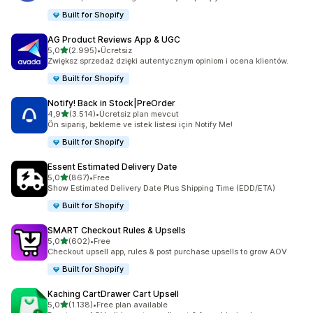
Built for Shopify
AG Product Reviews App & UGC
5 yıldız üzerinden
5,0
(2.995)
•
Ücretsiz
toplam 2995 değerlendirme
Zwiększ sprzedaż dzięki autentycznym opiniom i ocena klientów.
Built for Shopify
Notify! Back in Stock|PreOrder
5 yıldız üzerinden
4,9
(3.514)
•
Ücretsiz plan mevcut
toplam 3514 değerlendirme
Ön sipariş, bekleme ve istek listesi için Notify Me!
Built for Shopify
Essent Estimated Delivery Date
5 yıldız üzerinden
5,0
(867)
•
Free
toplam 867 değerlendirme
Show Estimated Delivery Date Plus Shipping Time (EDD/ETA)
Built for Shopify
SMART Checkout Rules & Upsells
5 yıldız üzerinden
5,0
(602)
•
Free
toplam 602 değerlendirme
Checkout upsell app, rules & post purchase upsells to grow AOV
Built for Shopify
Kaching CartDrawer Cart Upsell
5 yıldız üzerinden
5,0
(1.138)
•
Free plan available
toplam 1138 değerlendirme