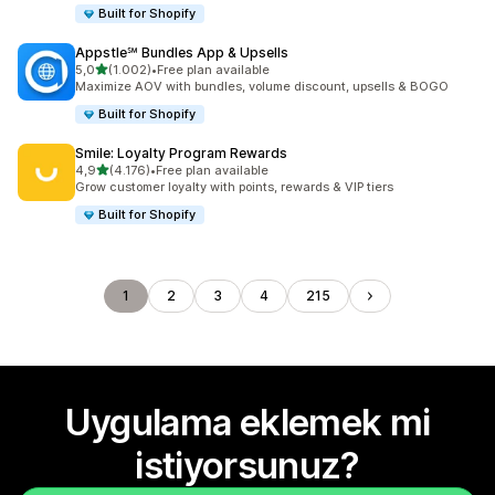
Built for Shopify
Appstle℠ Bundles App & Upsells
5 yıldız üzerinden
5,0
(1.002)
•
Free plan available
toplam 1002 değerlendirme
Maximize AOV with bundles, volume discount, upsells & BOGO
Built for Shopify
Smile: Loyalty Program Rewards
5 yıldız üzerinden
4,9
(4.176)
•
Free plan available
toplam 4176 değerlendirme
Grow customer loyalty with points, rewards & VIP tiers
Built for Shopify
1
2
3
4
215
Uygulama eklemek mi
istiyorsunuz?