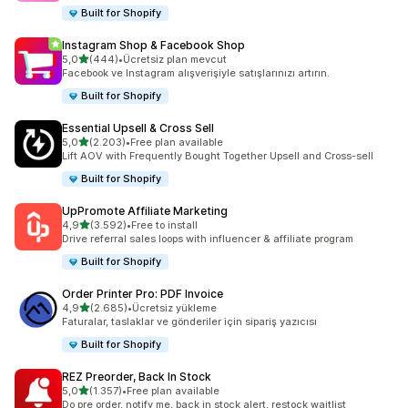
Built for Shopify
Instagram Shop & Facebook Shop
5 yıldız üzerinden
5,0
(444)
•
Ücretsiz plan mevcut
toplam 444 değerlendirme
Facebook ve Instagram alışverişiyle satışlarınızı artırın.
Built for Shopify
Essential Upsell & Cross Sell
5 yıldız üzerinden
5,0
(2.203)
•
Free plan available
toplam 2203 değerlendirme
Lift AOV with Frequently Bought Together Upsell and Cross-sell
Built for Shopify
UpPromote Affiliate Marketing
5 yıldız üzerinden
4,9
(3.592)
•
Free to install
toplam 3592 değerlendirme
Drive referral sales loops with influencer & affiliate program
Built for Shopify
Order Printer Pro: PDF Invoice
5 yıldız üzerinden
4,9
(2.685)
•
Ücretsiz yükleme
toplam 2685 değerlendirme
Faturalar, taslaklar ve gönderiler için sipariş yazıcısı
Built for Shopify
REZ Preorder, Back In Stock
5 yıldız üzerinden
5,0
(1.357)
•
Free plan available
toplam 1357 değerlendirme
Do pre order, notify me, back in stock alert, restock waitlist