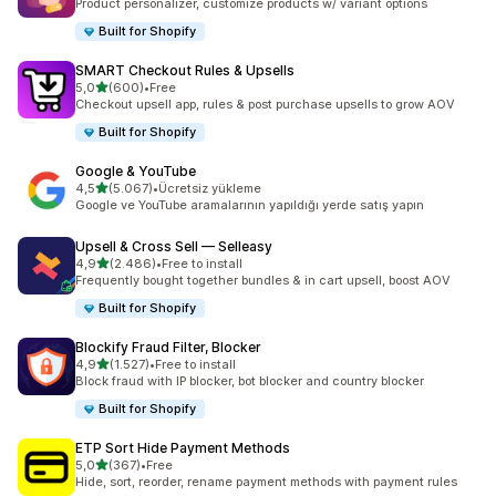
Product personalizer, customize products w/ variant options
Built for Shopify
SMART Checkout Rules & Upsells
5 yıldız üzerinden
5,0
(600)
•
Free
toplam 600 değerlendirme
Checkout upsell app, rules & post purchase upsells to grow AOV
Built for Shopify
Google & YouTube
5 yıldız üzerinden
4,5
(5.067)
•
Ücretsiz yükleme
toplam 5067 değerlendirme
Google ve YouTube aramalarının yapıldığı yerde satış yapın
Upsell & Cross Sell — Selleasy
5 yıldız üzerinden
4,9
(2.486)
•
Free to install
toplam 2486 değerlendirme
Frequently bought together bundles & in cart upsell, boost AOV
Built for Shopify
Blockify Fraud Filter, Blocker
5 yıldız üzerinden
4,9
(1.527)
•
Free to install
toplam 1527 değerlendirme
Block fraud with IP blocker, bot blocker and country blocker
Built for Shopify
ETP Sort Hide Payment Methods
5 yıldız üzerinden
5,0
(367)
•
Free
toplam 367 değerlendirme
Hide, sort, reorder, rename payment methods with payment rules