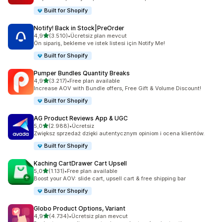
Built for Shopify
Notify! Back in Stock|PreOrder
5 yıldız üzerinden
4,9
(3.510)
•
Ücretsiz plan mevcut
toplam 3510 değerlendirme
Ön sipariş, bekleme ve istek listesi için Notify Me!
Built for Shopify
Pumper Bundles Quantity Breaks
5 yıldız üzerinden
4,9
(3.217)
•
Free plan available
toplam 3217 değerlendirme
Increase AOV with Bundle offers, Free Gift & Volume Discount!
Built for Shopify
AG Product Reviews App & UGC
5 yıldız üzerinden
5,0
(2.988)
•
Ücretsiz
toplam 2988 değerlendirme
Zwiększ sprzedaż dzięki autentycznym opiniom i ocena klientów.
Built for Shopify
Kaching CartDrawer Cart Upsell
5 yıldız üzerinden
5,0
(1.131)
•
Free plan available
toplam 1131 değerlendirme
Boost your AOV: slide cart, upsell cart & free shipping bar
Built for Shopify
Globo Product Options, Variant
5 yıldız üzerinden
4,9
(4.734)
•
Ücretsiz plan mevcut
toplam 4734 değerlendirme