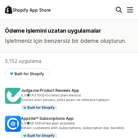
Shopify App Store
Ödeme işlemini uzatan uygulamalar
İşletmeniz için benzersiz bir ödeme oluşturun.
5.152 uygulama
Built for Shopify
Judge.me Product Reviews App
5 yıldız üzerinden
5,0
(43.100)
•
Ücretsiz plan mevcut
toplam 43100 değerlendirme
Sınırsız ürün yorumu, yıldız puanı ve referans toplayın.
Built for Shopify
Appstle℠ Subscriptions App
5 yıldız üzerinden
5,0
(8.129)
•
Free plan available
toplam 8129 değerlendirme
Retain customers with subscriptions, subscription box, bundles
Built for Shopify