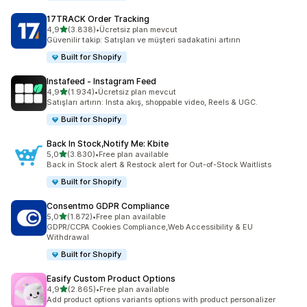
17TRACK Order Tracking
5 yıldız üzerinden
4,9
(3.838)
•
Ücretsiz plan mevcut
toplam 3838 değerlendirme
Güvenilir takip: Satışları ve müşteri sadakatini artırın
Built for Shopify
Instafeed ‑ Instagram Feed
5 yıldız üzerinden
4,9
(1.934)
•
Ücretsiz plan mevcut
toplam 1934 değerlendirme
Satışları artırın: Insta akış, shoppable video, Reels & UGC.
Built for Shopify
Back In Stock,Notify Me: Kbite
5 yıldız üzerinden
5,0
(3.830)
•
Free plan available
toplam 3830 değerlendirme
Back in Stock alert & Restock alert for Out-of-Stock Waitlists
Built for Shopify
Consentmo GDPR Compliance
5 yıldız üzerinden
5,0
(1.872)
•
Free plan available
toplam 1872 değerlendirme
GDPR/CCPA Cookies Compliance,Web Accessibility & EU
Withdrawal
Built for Shopify
Easify Custom Product Options
5 yıldız üzerinden
4,9
(2.865)
•
Free plan available
toplam 2865 değerlendirme
Add product options variants options with product personalizer