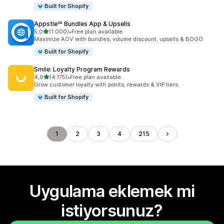
Built for Shopify
Appstle℠ Bundles App & Upsells
5 yıldız üzerinden
5,0
(1.000)
•
Free plan available
toplam 1000 değerlendirme
Maximize AOV with bundles, volume discount, upsells & BOGO
Built for Shopify
Smile: Loyalty Program Rewards
5 yıldız üzerinden
4,9
(4.175)
•
Free plan available
toplam 4175 değerlendirme
Grow customer loyalty with points, rewards & VIP tiers
Built for Shopify
1
2
3
4
215
Uygulama eklemek mi
istiyorsunuz?