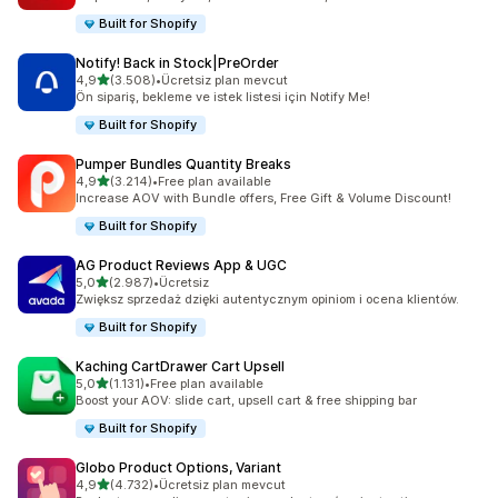
Built for Shopify
Notify! Back in Stock|PreOrder
5 yıldız üzerinden
4,9
(3.508)
•
Ücretsiz plan mevcut
toplam 3508 değerlendirme
Ön sipariş, bekleme ve istek listesi için Notify Me!
Built for Shopify
Pumper Bundles Quantity Breaks
5 yıldız üzerinden
4,9
(3.214)
•
Free plan available
toplam 3214 değerlendirme
Increase AOV with Bundle offers, Free Gift & Volume Discount!
Built for Shopify
AG Product Reviews App & UGC
5 yıldız üzerinden
5,0
(2.987)
•
Ücretsiz
toplam 2987 değerlendirme
Zwiększ sprzedaż dzięki autentycznym opiniom i ocena klientów.
Built for Shopify
Kaching CartDrawer Cart Upsell
5 yıldız üzerinden
5,0
(1.131)
•
Free plan available
toplam 1131 değerlendirme
Boost your AOV: slide cart, upsell cart & free shipping bar
Built for Shopify
Globo Product Options, Variant
5 yıldız üzerinden
4,9
(4.732)
•
Ücretsiz plan mevcut
toplam 4732 değerlendirme