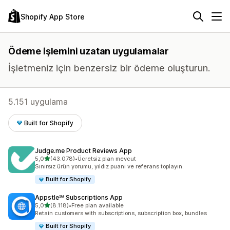
Shopify App Store
Ödeme işlemini uzatan uygulamalar
İşletmeniz için benzersiz bir ödeme oluşturun.
5.151 uygulama
Built for Shopify
Judge.me Product Reviews App
5 yıldız üzerinden
5,0
(43.078)
•
Ücretsiz plan mevcut
toplam 43078 değerlendirme
Sınırsız ürün yorumu, yıldız puanı ve referans toplayın.
Built for Shopify
Appstle℠ Subscriptions App
5 yıldız üzerinden
5,0
(8.118)
•
Free plan available
toplam 8118 değerlendirme
Retain customers with subscriptions, subscription box, bundles
Built for Shopify