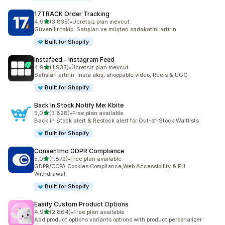
17TRACK Order Tracking
5 yıldız üzerinden
4,9
(3.835)
•
Ücretsiz plan mevcut
toplam 3835 değerlendirme
Güvenilir takip: Satışları ve müşteri sadakatini artırın
Built for Shopify
Instafeed ‑ Instagram Feed
5 yıldız üzerinden
4,9
(1.935)
•
Ücretsiz plan mevcut
toplam 1935 değerlendirme
Satışları artırın: Insta akış, shoppable video, Reels & UGC.
Built for Shopify
Back In Stock,Notify Me: Kbite
5 yıldız üzerinden
5,0
(3.828)
•
Free plan available
toplam 3828 değerlendirme
Back in Stock alert & Restock alert for Out-of-Stock Waitlists
Built for Shopify
Consentmo GDPR Compliance
5 yıldız üzerinden
5,0
(1.872)
•
Free plan available
toplam 1872 değerlendirme
GDPR/CCPA Cookies Compliance,Web Accessibility & EU
Withdrawal
Built for Shopify
Easify Custom Product Options
5 yıldız üzerinden
4,9
(2.864)
•
Free plan available
toplam 2864 değerlendirme
Add product options variants options with product personalizer