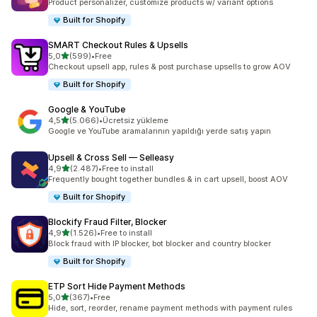
Product personalizer, customize products w/ variant options
Built for Shopify
SMART Checkout Rules & Upsells
5 yıldız üzerinden
5,0
(599)
•
Free
toplam 599 değerlendirme
Checkout upsell app, rules & post purchase upsells to grow AOV
Built for Shopify
Google & YouTube
5 yıldız üzerinden
4,5
(5.066)
•
Ücretsiz yükleme
toplam 5066 değerlendirme
Google ve YouTube aramalarının yapıldığı yerde satış yapın
Upsell & Cross Sell — Selleasy
5 yıldız üzerinden
4,9
(2.487)
•
Free to install
toplam 2487 değerlendirme
Frequently bought together bundles & in cart upsell, boost AOV
Built for Shopify
Blockify Fraud Filter, Blocker
5 yıldız üzerinden
4,9
(1.526)
•
Free to install
toplam 1526 değerlendirme
Block fraud with IP blocker, bot blocker and country blocker
Built for Shopify
ETP Sort Hide Payment Methods
5 yıldız üzerinden
5,0
(367)
•
Free
toplam 367 değerlendirme
Hide, sort, reorder, rename payment methods with payment rules