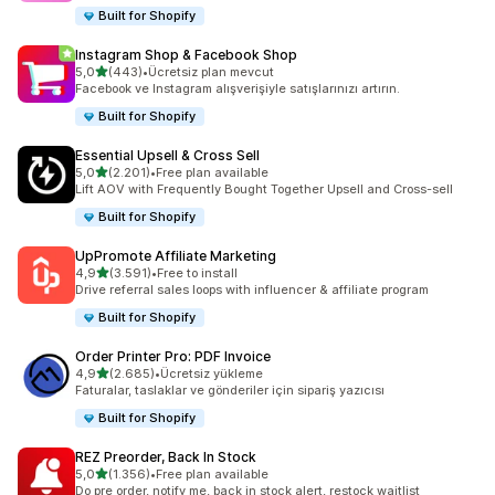
Built for Shopify
Instagram Shop & Facebook Shop
5 yıldız üzerinden
5,0
(443)
•
Ücretsiz plan mevcut
toplam 443 değerlendirme
Facebook ve Instagram alışverişiyle satışlarınızı artırın.
Built for Shopify
Essential Upsell & Cross Sell
5 yıldız üzerinden
5,0
(2.201)
•
Free plan available
toplam 2201 değerlendirme
Lift AOV with Frequently Bought Together Upsell and Cross-sell
Built for Shopify
UpPromote Affiliate Marketing
5 yıldız üzerinden
4,9
(3.591)
•
Free to install
toplam 3591 değerlendirme
Drive referral sales loops with influencer & affiliate program
Built for Shopify
Order Printer Pro: PDF Invoice
5 yıldız üzerinden
4,9
(2.685)
•
Ücretsiz yükleme
toplam 2685 değerlendirme
Faturalar, taslaklar ve gönderiler için sipariş yazıcısı
Built for Shopify
REZ Preorder, Back In Stock
5 yıldız üzerinden
5,0
(1.356)
•
Free plan available
toplam 1356 değerlendirme
Do pre order, notify me, back in stock alert, restock waitlist