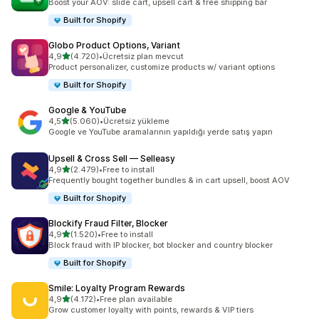
Boost your AOV: slide cart, upsell cart & free shipping bar
Built for Shopify
Globo Product Options, Variant
5 yıldız üzerinden
4,9
(4.720)
•
Ücretsiz plan mevcut
toplam 4720 değerlendirme
Product personalizer, customize products w/ variant options
Built for Shopify
Google & YouTube
5 yıldız üzerinden
4,5
(5.060)
•
Ücretsiz yükleme
toplam 5060 değerlendirme
Google ve YouTube aramalarının yapıldığı yerde satış yapın
Upsell & Cross Sell — Selleasy
5 yıldız üzerinden
4,9
(2.479)
•
Free to install
toplam 2479 değerlendirme
Frequently bought together bundles & in cart upsell, boost AOV
Built for Shopify
Blockify Fraud Filter, Blocker
5 yıldız üzerinden
4,9
(1.520)
•
Free to install
toplam 1520 değerlendirme
Block fraud with IP blocker, bot blocker and country blocker
Built for Shopify
Smile: Loyalty Program Rewards
5 yıldız üzerinden
4,9
(4.172)
•
Free plan available
toplam 4172 değerlendirme
Grow customer loyalty with points, rewards & VIP tiers