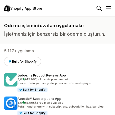
Shopify App Store
Ödeme işlemini uzatan uygulamalar
İşletmeniz için benzersiz bir ödeme oluşturun.
5.117 uygulama
Built for Shopify
Judge.me Product Reviews App
5 yıldız üzerinden
5,0
(42.967)
•
Ücretsiz plan mevcut
toplam 42967 değerlendirme
Sınırsız ürün yorumu, yıldız puanı ve referans toplayın.
Built for Shopify
Appstle℠ Subscriptions App
5 yıldız üzerinden
5,0
(8.095)
•
Free plan available
toplam 8095 değerlendirme
Retain customers with subscriptions, subscription box, bundles
Built for Shopify