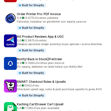
Built for Shopify
Order Printer Pro: PDF Invoice
5 yıldız üzerinden
4,9
(2.677)
•
Ücretsiz yükleme
toplam 2677 değerlendirme
Faturalar, taslaklar ve gönderiler için sipariş yazıcısı
Built for Shopify
AG Product Reviews App & UGC
5 yıldız üzerinden
5,0
(2.987)
•
Ücretsiz
toplam 2987 değerlendirme
Zwiększ sprzedaż dzięki autentycznym opiniom i ocena klientów.
Built for Shopify
Notify! Back in Stock|PreOrder
5 yıldız üzerinden
4,9
(3.496)
•
Ücretsiz plan mevcut
toplam 3496 değerlendirme
Ön sipariş, bekleme ve istek listesi için Notify Me!
Built for Shopify
SMART Checkout Rules & Upsells
5 yıldız üzerinden
5,0
(592)
•
Free
toplam 592 değerlendirme
Checkout upsell app, rules & post purchase upsells to grow AOV
Built for Shopify
Kaching CartDrawer Cart Upsell
5 yıldız üzerinden
5,0
(1.128)
•
Free plan available
toplam 1128 değerlendirme