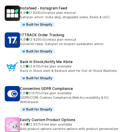
Instafeed ‑ Instagram Feed
5 yıldız üzerinden
4,9
(1.929)
•
Ücretsiz plan mevcut
toplam 1929 değerlendirme
Satışları artırın: Insta akış, shoppable video, Reels & UGC.
Built for Shopify
17TRACK Order Tracking
5 yıldız üzerinden
4,9
(3.829)
•
Ücretsiz plan mevcut
toplam 3829 değerlendirme
Güvenilir takip: Satışları ve müşteri sadakatini artırın
Built for Shopify
Back In Stock,Notify Me: Kbite
5 yıldız üzerinden
5,0
(3.813)
•
Free plan available
toplam 3813 değerlendirme
Back in Stock alert & Restock alert for Out-of-Stock Waitlists
Built for Shopify
Consentmo GDPR Compliance
5 yıldız üzerinden
5,0
(1.870)
•
Free plan available
toplam 1870 değerlendirme
GDPR/CCPA Cookies Compliance,Web Accessibility & EU
Withdrawal
Built for Shopify
Easify Custom Product Options
5 yıldız üzerinden
4,9
(2.857)
•
Free plan available
toplam 2857 değerlendirme
Add product options variants options with product personalizer