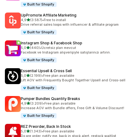
Built for Shopify
UpPromote Affiliate Marketing
5 yıldız üzerinden
4,9
(3.587)
•
Free to install
toplam 3587 değerlendirme
Drive referral sales loops with influencer & affiliate program
Built for Shopify
Instagram Shop & Facebook Shop
5 yıldız üzerinden
5,0
(440)
•
Ücretsiz plan mevcut
toplam 440 değerlendirme
Facebook ve Instagram alışverişiyle satışlarınızı artırın.
Built for Shopify
Essential Upsell & Cross Sell
5 yıldız üzerinden
5,0
(2.199)
•
Free plan available
toplam 2199 değerlendirme
Lift AOV with Frequently Bought Together Upsell and Cross-sell
Built for Shopify
Pumper Bundles Quantity Breaks
5 yıldız üzerinden
4,9
(3.209)
•
Free plan available
toplam 3209 değerlendirme
Increase AOV with Bundle offers, Free Gift & Volume Discount!
Built for Shopify
REZ Preorder, Back In Stock
5 yıldız üzerinden
5,0
(1.343)
•
Free plan available
toplam 1343 değerlendirme
Do pre order, notify me, back in stock alert, restock waitlist