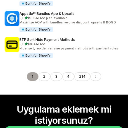
Built for Shopify
Appstle℠ Bundles App & Upsells
5 yıldız üzerinden
5,0
(995)
•
Free plan available
toplam 995 değerlendirme
Maximize AOV with bundles, volume discount, upsells & BOGO
Built for Shopify
ETP Sort Hide Payment Methods
5 yıldız üzerinden
5,0
(364)
•
Free
toplam 364 değerlendirme
Hide, sort, reorder, rename payment methods with payment rules
Built for Shopify
1
2
3
4
214
Uygulama eklemek mi
istiyorsunuz?