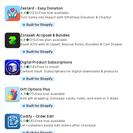
Zestard ‑ Easy Donation
5 yıldız üzerinden
4,4
(123)
•
Free trial available
toplam 123 değerlendirme
Turn Sales into Impact with Effortless Donation & Charity!
Built for Shopify
Zotasell: AI Upsell & Bundles
5 yıldız üzerinden
4,8
(31)
•
Free plan available
toplam 31 değerlendirme
Boost AOV with AI Upsell, Manual Rules, Bundles & Cart Drawer.
Built for Shopify
Digital Product Subscriptions
5 yıldız üzerinden
4,9
(14)
•
Free to install
toplam 14 değerlendirme
Content Vault: Subscriptions for digital downloads & products
Built for Shopify
Gift Options Plus
5 yıldız üzerinden
4,4
(7)
•
Free trial available
toplam 7 değerlendirme
Add gift wrapping, message cards, noshi, and more in 3 steps
Built for Shopify
Codify ‑ Order Edit
5 yıldız üzerinden
5,0
(4)
•
Free trial available
toplam 4 değerlendirme
Let customers easily edit orders after checkout
Built for Shopify