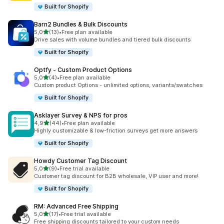
Built for Shopify
Barn2 Bundles & Bulk Discounts
5 yıldız üzerinden
5,0
(13)
•
Free plan available
toplam 13 değerlendirme
Drive sales with volume bundles and tiered bulk discounts
Built for Shopify
Optfy ‑ Custom Product Options
5 yıldız üzerinden
5,0
(4)
•
Free plan available
toplam 4 değerlendirme
Custom product Options - unlimited options, variants/swatches
Built for Shopify
Asklayer Survey & NPS for pros
5 yıldız üzerinden
4,9
(44)
•
Free plan available
toplam 44 değerlendirme
Highly customizable & low-friction surveys get more answers
Built for Shopify
Howdy Customer Tag Discount
5 yıldız üzerinden
5,0
(9)
•
Free trial available
toplam 9 değerlendirme
Customer tag discount for B2B wholesale, VIP user and more!
Built for Shopify
RM: Advanced Free Shipping
5 yıldız üzerinden
5,0
(17)
•
Free trial available
toplam 17 değerlendirme
Free shipping discounts tailored to your custom needs