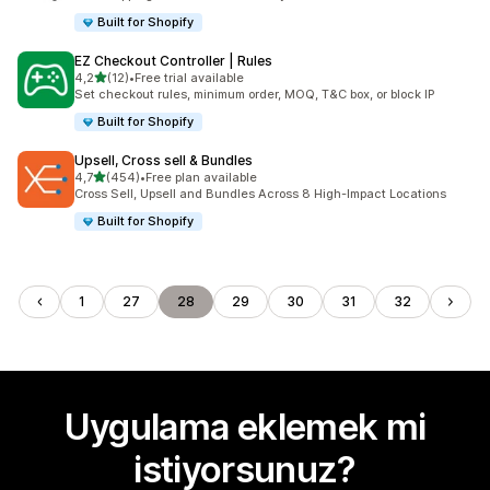
Built for Shopify
EZ Checkout Controller | Rules
5 yıldız üzerinden
4,2
(12)
•
Free trial available
toplam 12 değerlendirme
Set checkout rules, minimum order, MOQ, T&C box, or block IP
Built for Shopify
Upsell, Cross sell & Bundles
5 yıldız üzerinden
4,7
(454)
•
Free plan available
toplam 454 değerlendirme
Cross Sell, Upsell and Bundles Across 8 High-Impact Locations
Built for Shopify
1
27
28
29
30
31
32
Uygulama eklemek mi
istiyorsunuz?