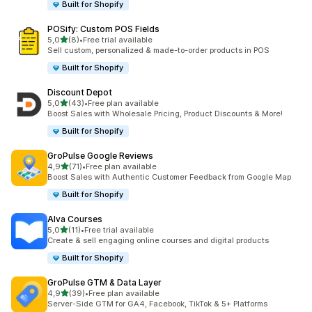
Built for Shopify
POSify: Custom POS Fields
5 yıldız üzerinden
5,0
(8)
•
Free trial available
toplam 8 değerlendirme
Sell custom, personalized & made-to-order products in POS
Built for Shopify
Discount Depot
5 yıldız üzerinden
5,0
(43)
•
Free plan available
toplam 43 değerlendirme
Boost Sales with Wholesale Pricing, Product Discounts & More!
Built for Shopify
GroPulse Google Reviews
5 yıldız üzerinden
4,9
(71)
•
Free plan available
toplam 71 değerlendirme
Boost Sales with Authentic Customer Feedback from Google Map
Built for Shopify
Alva Courses
5 yıldız üzerinden
5,0
(11)
•
Free trial available
toplam 11 değerlendirme
Create & sell engaging online courses and digital products
Built for Shopify
GroPulse GTM & Data Layer
5 yıldız üzerinden
4,9
(39)
•
Free plan available
toplam 39 değerlendirme
Server-Side GTM for GA4, Facebook, TikTok & 5+ Platforms