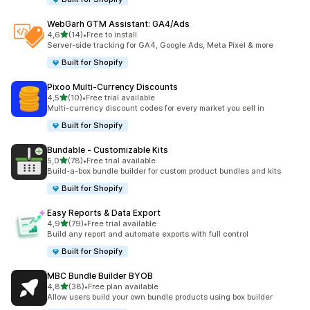
WebGarh GTM Assistant: GA4/Ads
5 yıldız üzerinden
4,6
(14)
•
Free to install
toplam 14 değerlendirme
Server-side tracking for GA4, Google Ads, Meta Pixel & more
Built for Shopify
Pixoo Multi‑Currency Discounts
5 yıldız üzerinden
4,5
(10)
•
Free trial available
toplam 10 değerlendirme
Multi-currency discount codes for every market you sell in
Built for Shopify
Bundable ‑ Customizable Kits
5 yıldız üzerinden
5,0
(78)
•
Free trial available
toplam 78 değerlendirme
Build-a-box bundle builder for custom product bundles and kits
Built for Shopify
Easy Reports & Data Export
5 yıldız üzerinden
4,9
(79)
•
Free trial available
toplam 79 değerlendirme
Build any report and automate exports with full control
Built for Shopify
MBC Bundle Builder BYOB
5 yıldız üzerinden
4,8
(38)
•
Free plan available
toplam 38 değerlendirme
Allow users build your own bundle products using box builder