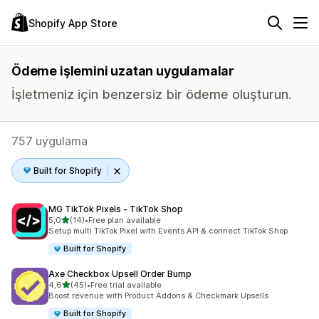
Shopify App Store
Ödeme işlemini uzatan uygulamalar
İşletmeniz için benzersiz bir ödeme oluşturun.
757 uygulama
Built for Shopify
MG TikTok Pixels ‑ TikTok Shop
5 yıldız üzerinden
5,0
(14)
•
Free plan available
toplam 14 değerlendirme
Setup multi TikTok Pixel with Events API & connect TikTok Shop
Built for Shopify
Axe Checkbox Upsell Order Bump
5 yıldız üzerinden
4,6
(45)
•
Free trial available
toplam 45 değerlendirme
Boost revenue with Product Addons & Checkmark Upsells
Built for Shopify