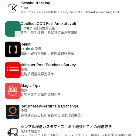
Kwanko tracking
Free
Get more sales with the easy-to-install Kwanko tracking tool
Codllect COD Fee‑Antikatavoli
星（满分 5 星）
5.0
(1)
•
提供免费试用
总共 1 条评论
货到付款手续费，并保持订单总额清晰
Relist
星（满分 5 星）
1.0
(1)
•
免费
总共 1 条评论
启用一键转售功能，在购后保持联系
Whisper Post Purchase Survey
免费
让购后调查变得更简单
Magic Tips
免费
让客户能在订单中添加小费
Returneasy‑Returns & Exchange
免费
还可通过商店抵扣金钱包自动处理退换货。
シンプル配送カスタマイズ｜お手軽条件ごとの配送方法
無料体験あり