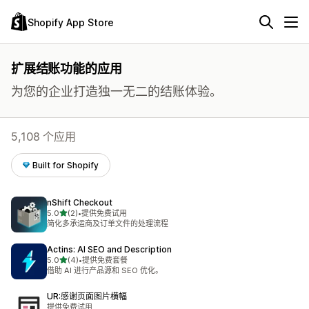
Shopify App Store
扩展结账功能的应用
为您的企业打造独一无二的结账体验。
5,108 个应用
Built for Shopify
nShift Checkout
星（满分 5 星）
5.0
(2)
•
提供免费试用
总共 2 条评论
简化多承运商及订单文件的处理流程
Actins: AI SEO and Description
星（满分 5 星）
5.0
(4)
•
提供免费套餐
总共 4 条评论
借助 AI 进行产品源和 SEO 优化。
UR:感谢页面图片横幅
提供免费试用