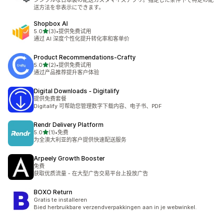
シンプルな日本製の配送カスタマイズアプリ。指定した条件下で特定の配
送方法を非表示にできます。
Shopbox AI
星（满分 5 星）
5.0
(3)
•
提供免费试用
总共 3 条评论
通过 AI 深度个性化提升转化率和客单价
Product Recommendations‑Crafty
星（满分 5 星）
5.0
(2)
•
提供免费试用
总共 2 条评论
通过产品推荐提升客户体验
Digital Downloads ‑ Digitalify
提供免费套餐
Digitalify 可帮助您管理数字下载内容、电子书、PDF
Rendr Delivery Platform
星（满分 5 星）
5.0
(1)
•
免费
总共 1 条评论
为全澳大利亚的客户提供快速配送服务
Arpeely Growth Booster
免费
获取优质流量 - 在大型广告交易平台上投放广告
BOXO Return
Gratis te installeren
Bied herbruikbare verzendverpakkingen aan in je webwinkel.