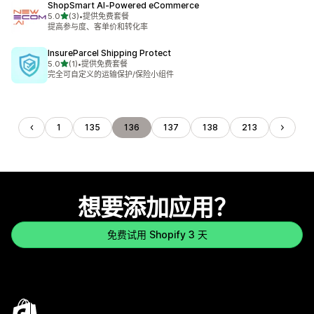
ShopSmart AI‑Powered eCommerce
星（满分 5 星）
5.0
(3)
•
提供免费套餐
总共 3 条评论
提高参与度、客单价和转化率
InsureParcel Shipping Protect
星（满分 5 星）
5.0
(1)
•
提供免费套餐
总共 1 条评论
完全可自定义的运输保护/保险小组件
1
135
136
137
138
213
想要添加应用？
免费试用 Shopify 3 天