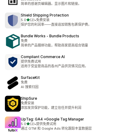
简单的感谢页编辑器。显示图片和链接。
Shield Shipping Protection
星（满分 5 星）
5.0
(2)
•
免费安装
总共 2 条评论
保护您的利润率——直接追加销售包裹保护费。
Bundle Works ‑ Bundle Products
免费
简单的产品捆绑功能，帮助商家提高组合销量
Compliant Commerce AI
提供免费试用
适用于受监管商品的各州产品供货情况应用。
SurfaceKit
免费
AI 搜索归因
ShipSure
免费安装
添加发货保护功能，建立信任并提升利润
UpTag: GA4 +Google Tag Manager
星（满分 5 星）
5.0
(2)
•
提供免费试用
总共 2 条评论
通过 GTM 和 Google Ads 转化跟踪丰富数据层