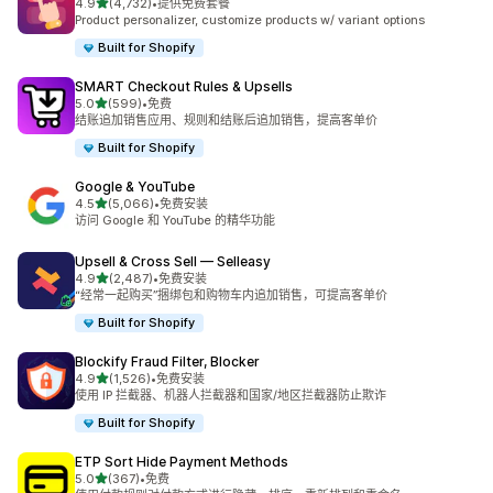
星（满分 5 星）
4.9
(4,732)
•
提供免费套餐
总共 4732 条评论
Product personalizer, customize products w/ variant options
Built for Shopify
SMART Checkout Rules & Upsells
星（满分 5 星）
5.0
(599)
•
免费
总共 599 条评论
结账追加销售应用、规则和结账后追加销售，提高客单价
Built for Shopify
Google & YouTube
星（满分 5 星）
4.5
(5,066)
•
免费安装
总共 5066 条评论
访问 Google 和 YouTube 的精华功能
Upsell & Cross Sell — Selleasy
星（满分 5 星）
4.9
(2,487)
•
免费安装
总共 2487 条评论
“经常一起购买”捆绑包和购物车内追加销售，可提高客单价
Built for Shopify
Blockify Fraud Filter, Blocker
星（满分 5 星）
4.9
(1,526)
•
免费安装
总共 1526 条评论
使用 IP 拦截器、机器人拦截器和国家/地区拦截器防止欺诈
Built for Shopify
ETP Sort Hide Payment Methods
星（满分 5 星）
5.0
(367)
•
免费
总共 367 条评论