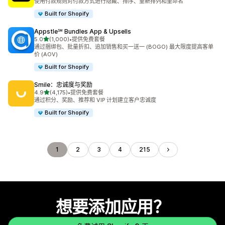
使用付款规则对付款方式进行隐藏、排序、重新排列和重命名
Built for Shopify
Appstle℠ Bundles App & Upsells
星（满分 5 星）
5.0
(1,000)
•
提供免费套餐
总共 1000 条评论
通过捆绑包、批量折扣、追加销售和买一送一 (BOGO) 最大限度提高客单
价 (AOV)
Built for Shopify
Smile：忠诚度与奖励
星（满分 5 星）
4.9
(4,175)
•
提供免费套餐
总共 4175 条评论
通过积分、奖励、推荐和 VIP 计划建立客户忠诚度
Built for Shopify
1
2
3
4
215
想要添加应用？