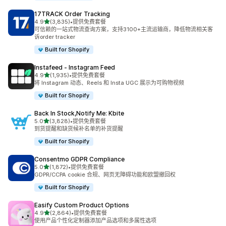
17TRACK Order Tracking
星（满分 5 星）
4.9
(3,835)
•
提供免费套餐
总共 3835 条评论
可信赖的一站式物流查询方案，支持3100+主流运输商，降低物流相关客
诉order tracker
Built for Shopify
Instafeed ‑ Instagram Feed
星（满分 5 星）
4.9
(1,935)
•
提供免费套餐
总共 1935 条评论
将 Instagram 动态、Reels 和 Insta UGC 展示为可购物视频
Built for Shopify
Back In Stock,Notify Me: Kbite
星（满分 5 星）
5.0
(3,828)
•
提供免费套餐
总共 3828 条评论
到货提醒和缺货候补名单的补货提醒
Built for Shopify
Consentmo GDPR Compliance
星（满分 5 星）
5.0
(1,872)
•
提供免费套餐
总共 1872 条评论
GDPR/CCPA cookie 合规、网页无障碍功能和欧盟撤回权
Built for Shopify
Easify Custom Product Options
星（满分 5 星）
4.9
(2,864)
•
提供免费套餐
总共 2864 条评论
使用产品个性化定制器添加产品选项和多属性选项