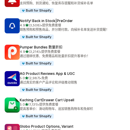
总共 1356 条评论
支持预购、到货通知、恢复库存提醒和补货候补名单
Built for Shopify
Notify! Back in Stock|PreOrder
星（满分 5 星）
4.9
(3,508)
•
提供免费套餐
总共 3508 条评论
销售预购和预售商品，并分期付款。向候补名单发送补货提醒！
Built for Shopify
Pumper Bundles 数量折扣
星（满分 5 星）
4.9
(3,214)
•
提供免费套餐
总共 3214 条评论
通过捆绑优惠、免费赠品和批量折扣提升客单价！
Built for Shopify
AG Product Reviews App & UGC
星（满分 5 星）
5.0
(2,987)
•
免费
总共 2987 条评论
通过真实的客户产品评论和评级推动销售
Built for Shopify
Kaching CartDrawer Cart Upsell
星（满分 5 星）
5.0
(1,131)
•
提供免费套餐
总共 1131 条评论
提高客单价：滑动购物车、追加销售购物车和免邮栏
Built for Shopify
Globo Product Options, Variant