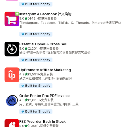
Built for Shopify
Instagram & Facebook 社交购物
星（满分 5 星）
5.0
(443)
•
提供免费套餐
总共 443 条评论
在Instagram、Facebook、TikTok、X、Threads、Pinterest快速展开业
务
Built for Shopify
Essential Upsell & Cross Sell
星（满分 5 星）
5.0
(2,201)
•
提供免费套餐
总共 2201 条评论
通过“经常一起购买”向上销售和交叉销售提高客单价
Built for Shopify
UpPromote Affiliate Marketing
星（满分 5 星）
4.9
(3,591)
•
免费安装
总共 3591 条评论
通过网红和联盟计划推动引荐销售闭环
Built for Shopify
Order Printer Pro: PDF Invoice
星（满分 5 星）
4.9
(2,685)
•
免费安装
总共 2685 条评论
用于发票、草稿和运输单据的订单打印工具
Built for Shopify
REZ Preorder, Back In Stock
星（满分 5 星）
5.0
(1,356)
•
提供免费套餐