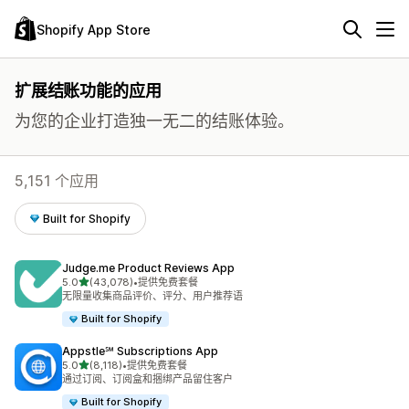
Shopify App Store
扩展结账功能的应用
为您的企业打造独一无二的结账体验。
5,151 个应用
Built for Shopify
Judge.me Product Reviews App
星（满分 5 星）
5.0
(43,078)
•
提供免费套餐
总共 43078 条评论
无限量收集商品评价、评分、用户推荐语
Built for Shopify
Appstle℠ Subscriptions App
星（满分 5 星）
5.0
(8,118)
•
提供免费套餐
总共 8118 条评论
通过订阅、订阅盒和捆绑产品留住客户
Built for Shopify